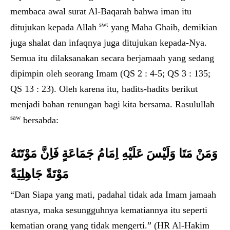
membaca awal surat Al-Baqarah bahwa iman itu
swt
ditujukan kepada Allah
yang Maha Ghaib, demikian
juga shalat dan infaqnya juga ditujukan kepada-Nya.
Semua itu dilaksanakan secara berjamaah yang sedang
dipimpin oleh seorang Imam (QS 2 : 4-5; QS 3 : 135;
QS 13 : 23). Oleh karena itu, hadits-hadits berikut
menjadi bahan renungan bagi kita bersama. Rasulullah
saw
bersabda:
وَمَنْ مَتَا وَلَيْسَ عَلَيْهِ اِمَامُ جَمَاعَةٍ فَاِنَّ مَوْتَتَهُ
مَوْتَةً جَاهِلِيَةً
“Dan Siapa yang mati, padahal tidak ada Imam jamaah
atasnya, maka sesungguhnya kematiannya itu seperti
kematian orang yang tidak mengerti.” (HR Al-Hakim