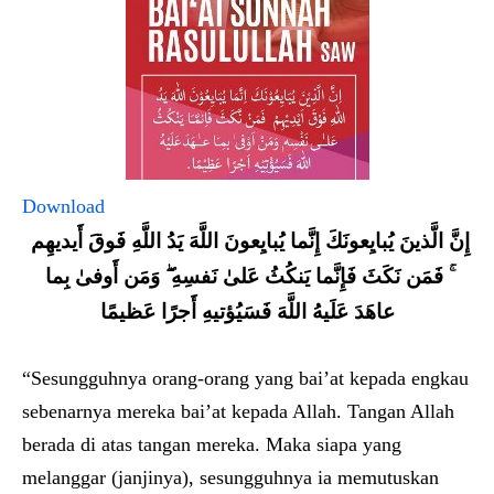
Download
إِنَّ الَّذينَ يُبايِعونَكَ إِنَّما يُبايِعونَ اللَّهَ يَدُ اللَّهِ فَوقَ أَيديهِم
ۚ فَمَن نَكَثَ فَإِنَّما يَنكُثُ عَلىٰ نَفسِهِ ۖ وَمَن أَوفىٰ بِما
عاهَدَ عَلَيهُ اللَّهَ فَسَيُؤتيهِ أَجرًا عَظيمًا
“Sesungguhnya orang-orang yang bai’at kepada engkau
sebenarnya mereka bai’at kepada Allah. Tangan Allah
berada di atas tangan mereka. Maka siapa yang
melanggar (janjinya), sesungguhnya ia memutuskan