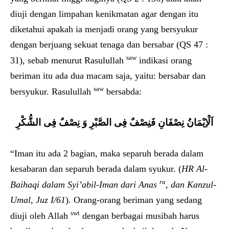
diuji dengan limpahan kenikmatan agar dengan itu
diketahui apakah ia menjadi orang yang bersyukur
dengan berjuang sekuat tenaga dan bersabar (QS 47 :
saw
31), sebab menurut Rasulullah
indikasi orang
beriman itu ada dua macam saja, yaitu: bersabar dan
saw
bersyukur. Rasulullah
bersabda:
اَلْاِيْمَانُ نِصْفَانِ فَنِصْفٌ فِى الصَّبْرِ وَ نِصْفٌ فِى الشُّكْرِ
“Iman itu ada 2 bagian, maka separuh berada dalam
kesabaran dan separuh berada dalam syukur. (
HR Al-
ra
Baihaqi dalam Syi’abil-Iman dari Anas
, dan Kanzul-
Umal, Juz I/61
). Orang-orang beriman yang sedang
swt
diuji oleh Allah
dengan berbagai musibah harus