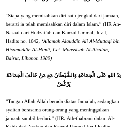
“Siapa yang memisahkan diri satu jengkal dari jamaah,
berarti ia telah memisahkan diri dalam Islam.” (HR An-
Nasaai dari Hudzaifah dan Kanzul Ummal, Juz I,
Hadits no. 1042,
‘Allamah Alauddin Ali Al-Muttaqi bin
Hisamuddin Al-Hindi, Cet. Muassisah Al-Risalah,
Bairut, Libanon 1989)
يَدُ اللهِ عَلَى الْجَمَاعَةِ وَالشَّيْطَانُ مَعَ مَنْ خَالَفَ الْجَمَاعَةَ
يَرْكُضُ
“Tangan Allah Allah berada diatas Jama’ah, sedangkan
syaitan berasama orang-orang yang meninggalkan
jamaah sambil berlari.” (HR. Ath-thabrani dalam Al-
Kabir dari Arafah; dan Kanzul Ummal Juz I hadits