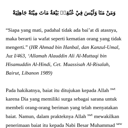
وَمَنْ مَتَا وَلَيْسَ فِيْ عُنُقِهٖ بَيْعَةٌ مَاتَ مِيْتَةً جَاهِلِيَةً
“Siapa yang mati, padahal tidak ada bai’at di atasnya,
maka berarti ia wafat seperti kematian orang yang tidak
mengerti.” (
HR Ahmad bin Hanbal, dan Kanzul-Umal,
Juz I/463, ‘Allamah Alauddin Ali Al-Muttaqi bin
Hisamuddin Al-Hindi, Cet. Muassisah Al-Risalah,
Bairut, Libanon 1989)
swt
Pada hakikatnya, baiat itu ditujukan kepada Allah
karena Dia yang memiliki surga sebagai sarana untuk
membeli orang-orang beriman yang telah menyatakan
swt
baiat. Namun, dalam prakteknya Allah
mewakilkan
saw
penerimaan baiat itu kepada Nabi Besar Muhammad