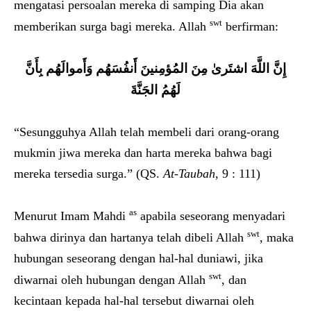
mengatasi persoalan mereka di samping Dia akan
swt
memberikan surga bagi mereka. Allah
berfirman:
إِنَّ اللَّهَ اشتَرىٰ مِنَ المُؤمِنينَ أَنفُسَهُم وَأَموالَهُم بِأَنَّ
لَهُمُ الجَنَّةَ
“Sesungguhya Allah telah membeli dari orang-orang
mukmin jiwa mereka dan harta mereka bahwa bagi
mereka tersedia surga.” (QS.
At-Taubah
, 9 : 111)
as
Menurut Imam Mahdi
apabila seseorang menyadari
swt
bahwa dirinya dan hartanya telah dibeli Allah
, maka
hubungan seseorang dengan hal-hal duniawi, jika
swt
diwarnai oleh hubungan dengan Allah
, dan
kecintaan kepada hal-hal tersebut diwarnai oleh