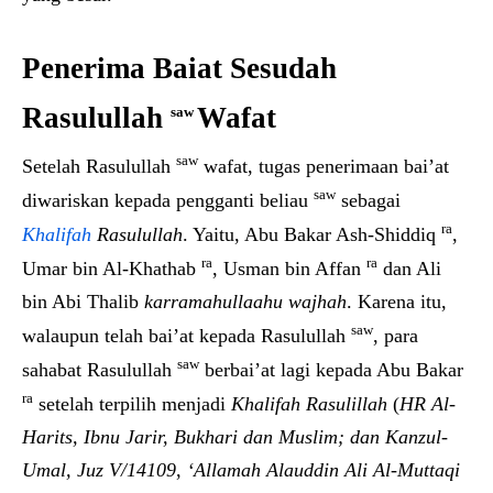
Penerima Baiat Sesudah
Rasulullah
Wafat
saw
saw
Setelah Rasulullah
wafat, tugas penerimaan bai’at
saw
diwariskan kepada pengganti beliau
sebagai
ra
Khalifah
Rasulullah
. Yaitu, Abu Bakar Ash-Shiddiq
,
ra
ra
Umar bin Al-Khathab
, Usman bin Affan
dan Ali
bin Abi Thalib
karramahullaahu wajhah
. Karena itu,
saw
walaupun telah bai’at kepada Rasulullah
, para
saw
sahabat Rasulullah
berbai’at lagi kepada Abu Bakar
ra
setelah terpilih menjadi
Khalifah Rasulillah
(
HR Al-
Harits, Ibnu Jarir, Bukhari dan Muslim; dan Kanzul-
Umal, Juz V/14109
,
‘Allamah Alauddin Ali Al-Muttaqi