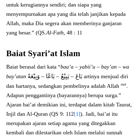
untuk kerugiannya sendiri; dan siapa yang
menyempurnakan apa yang dia telah janjikan kepada
Allah, maka Dia segera akan memberinya ganjaran
yang besar.” (QS.
Al-Fath
, 48 : 11
Baiat Syari’at Islam
Baiat berasal dari kata “
baa’a – yabii’u – bay’an – wa
بَاعَ – يَبِيْعُ – بَاعًا – وَبِيْعَةً
bay’atan
artinya menjual diri
swt
dan hartanya, sedangkan pembelinya adalah Allah
.
Adapun penggantinya (bayarannya) berupa surga.”
Ajaran bai’at demikian ini, terdapat dalam kitab Taurat,
Injil dan Al-Quran (QS 9: 112
[1]
). Jadi, bai’at itu
merupakan ajaran setiap agama yang ditegakkan
kembali dan dilestarikan oleh Islam melalui sunnah