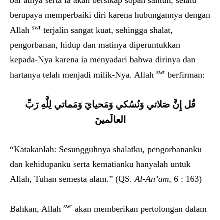
bai’atnya serta ia akan bersikap sopan santun, selalu
berupaya memperbaiki diri karena hubungannya dengan
swt
Allah
terjalin sangat kuat, sehingga shalat,
pengorbanan, hidup dan matinya diperuntukkan
kepada-Nya karena ia menyadari bahwa dirinya dan
swt
hartanya telah menjadi milik-Nya. Allah
berfirman:
قُل إِنَّ صَلاتي وَنُسُكي وَمَحيايَ وَمَماتي لِلَّهِ رَبِّ
العالَمينَ
“Katakanlah: Sesungguhnya shalatku, pengorbananku
dan kehidupanku serta kematianku hanyalah untuk
Allah, Tuhan semesta alam.” (QS.
Al-An’am
, 6 : 163)
swt
Bahkan, Allah
akan memberikan pertolongan dalam