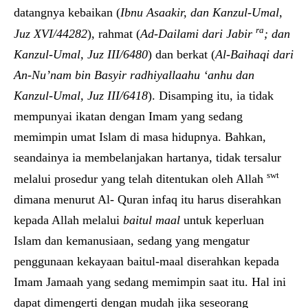
datangnya kebaikan (
Ibnu Asaakir, dan Kanzul-Umal,
ra
Juz XVI/44282
), rahmat (
Ad-Dailami dari Jabir
; dan
Kanzul-Umal, Juz III/6480
) dan berkat (
Al-Baihaqi dari
An-Nu’nam bin Basyir radhiyallaahu ‘anhu dan
Kanzul-Umal, Juz III/6418
). Disamping itu, ia tidak
mempunyai ikatan dengan Imam yang sedang
memimpin umat Islam di masa hidupnya. Bahkan,
seandainya ia membelanjakan hartanya, tidak tersalur
swt
melalui prosedur yang telah ditentukan oleh Allah
dimana menurut Al- Quran infaq itu harus diserahkan
kepada Allah melalui
baitul maal
untuk keperluan
Islam dan kemanusiaan, sedang yang mengatur
penggunaan kekayaan baitul-maal diserahkan kepada
Imam Jamaah yang sedang memimpin saat itu. Hal ini
dapat dimengerti dengan mudah jika seseorang