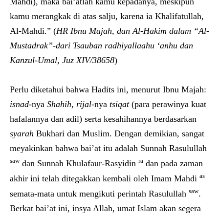
Mahdi), maka bai’atlah kamu kepadanya, meskipun
kamu merangkak di atas salju, karena ia Khalifatullah,
Al-Mahdi.” (
HR Ibnu Majah, dan Al-Hakim dalam “Al-
Mustadrak”-dari Tsauban radhiyallaahu ‘anhu dan
Kanzul-Umal, Juz XIV/38658
)
Perlu diketahui bahwa Hadits ini, menurut Ibnu Majah:
isnad
-nya
Shahih
,
rijal
-nya
tsiqat
(para perawinya kuat
hafalannya dan adil) serta kesahihannya berdasarkan
syarah
Bukhari dan Muslim. Dengan demikian, sangat
meyakinkan bahwa bai’at itu adalah Sunnah Rasulullah
saw
ra
dan Sunnah Khulafaur-Rasyidin
dan pada zaman
as
akhir ini telah ditegakkan kembali oleh Imam Mahdi
saw
semata-mata untuk mengikuti perintah Rasulullah
.
Berkat bai’at ini, insya Allah, umat Islam akan segera