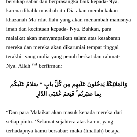
bersikap sabar dan berprasangka baik kepada-Nya,
karena dibalik musibah itu Dia akan membukakan
khazanah Ma’rifat Ilahi yang akan menambah manisnya
iman dan kecintaan kepada- Nya. Bahkan, para
malaikat akan menyampaikan salam atas kesabaran
mereka dan mereka akan dikaruniai tempat tinggal
terakhir yang mulia yang penuh berkat dan rahmat-
swt
Nya. Allah
berfirman:
وَالمَلائِكَةُ يَدخُلونَ عَلَيهِم مِن كُلِّ بابٍ * سَلامٌ عَلَيكُم
بِما صَبَرتُم ۚ فَنِعمَ عُقبَى الدّارِ
“Dan para Malaikat akan masuk kepada mereka dari
setiap pintu. ‘Selamat sejahtera atas kamu, yang
terhadapnya kamu bersabar; maka (lihatlah) betapa