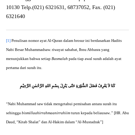
10130 Telp.(021) 6321631, 68737052, Fax. (021)
6321640
[1]
Penulisan nomor ayat Al-Quran dalam brosur ini berdasarkan Hadits
Nabi Besar Muhammadsaw. riwayat sahabat, Ibnu Abbasra yang
menunjukkan bahwa setiap
Basmalah
pada tiap awal surah adalah ayat
pertama dari surah itu.
كَنَا لاَ يَعْرِفُ فَصْلَ السُّوْرَةِ حَتّٰى يَنْزِلَ بِسْمِ اللهِ الرَّحْمٰنِ الرَّحِيْمِ
“Nabi Muhammad saw tidak mengetahui pemisahan antara surah itu
sehingga
bismillaahirrahmaanirrahiim
turun kepada beliausaw..” [HR. Abu
Daud, “Kitab Shalat” dan Al-Hakim dalam “Al-Mustadrak”]