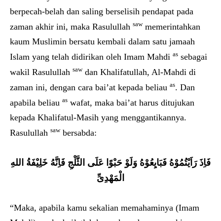
berpecah-belah dan saling berselisih pendapat pada
saw
zaman akhir ini, maka Rasulullah
memerintahkan
kaum Muslimin bersatu kembali dalam satu jamaah
as
Islam yang telah didirikan oleh Imam Mahdi
sebagai
saw
wakil Rasulullah
dan Khalifatullah, Al-Mahdi di
as
zaman ini, dengan cara bai’at kepada beliau
. Dan
as
apabila beliau
wafat, maka bai’at harus ditujukan
kepada Khalifatul-Masih yang menggantikannya.
saw
Rasulullah
bersabda:
فَاِذَ رَاَيْتُمُوْهُ فَبَايِعُوْهُ وَلَوْ حَبْوًا عَلَى الثَّلْجِ فَاِنَّهُ خَلِيْفَةُ اللهِ
الْمَهْدِىِّ
“Maka, apabila kamu sekalian memahaminya (Imam