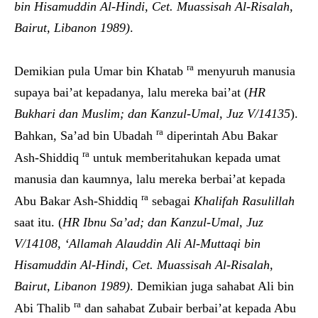
bin Hisamuddin Al-Hindi, Cet. Muassisah Al-Risalah,
Bairut, Libanon 1989)
.
ra
Demikian pula Umar bin Khatab
menyuruh manusia
supaya bai’at kepadanya, lalu mereka bai’at (
HR
Bukhari dan Muslim; dan Kanzul-Umal, Juz V/14135
).
ra
Bahkan, Sa’ad bin Ubadah
diperintah Abu Bakar
ra
Ash-Shiddiq
untuk memberitahukan kepada umat
manusia dan kaumnya, lalu mereka berbai’at kepada
ra
Abu Bakar Ash-Shiddiq
sebagai
Khalifah Rasulillah
saat itu. (
HR Ibnu Sa’ad; dan Kanzul-Umal, Juz
V/14108, ‘Allamah Alauddin Ali Al-Muttaqi bin
Hisamuddin Al-Hindi, Cet. Muassisah Al-Risalah,
Bairut, Libanon 1989)
. Demikian juga sahabat Ali bin
ra
Abi Thalib
dan sahabat Zubair berbai’at kepada Abu