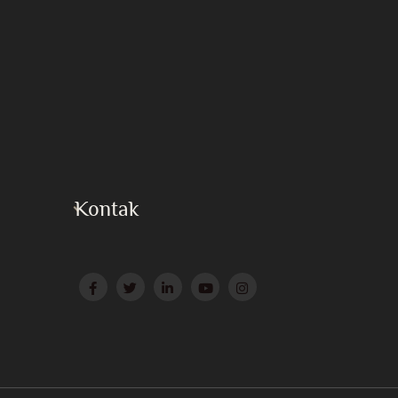
Kontak
Press
Surat ke Huzur
Website Afiliasi