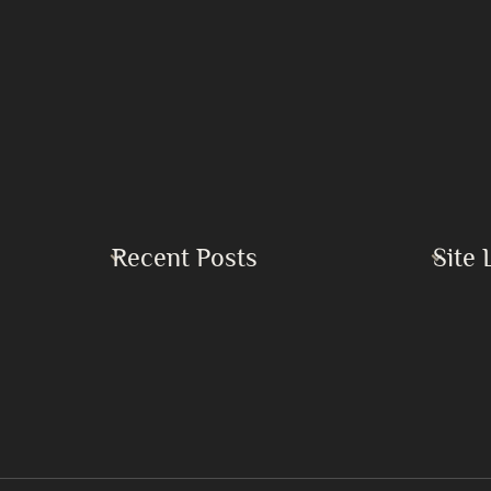
Recent Posts
Site 
Home
Buku Keadilan dan Perdamaian Sejati
Islam
Buku Kekacauan Global serta Kebutuhan
Mendesak akan Persatuan Umat Islam
Mirza 
Dampak Bencana Perang di Timur Tengah
Khilafa
7 Langkah Mendapatkan Lailatul Qadr