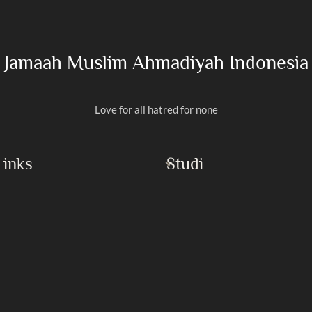
Jamaah Muslim Ahmadiyah Indonesia
Love for all hatred for none
Links
Studi
Al-Qur’an
Rasulullah
Masroor Ahmad
Imam Mahdi
h Islam
Buku