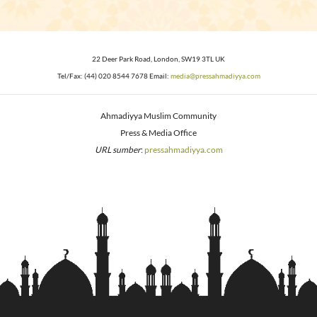
22 Deer Park Road, London, SW19 3TL UK
Tel/Fax: (44) 020 8544 7678 Email:
media@pressahmadiyya.com
Ahmadiyya Muslim Community
Press & Media Office
URL sumber
:
pressahmadiyya.com