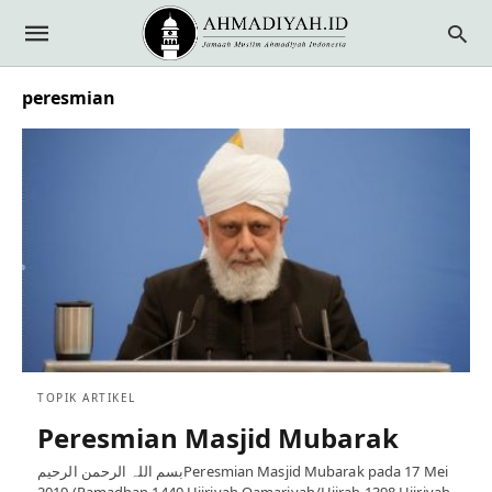
peresmian
TOPIK ARTIKEL
Peresmian Masjid Mubarak
بسم اللہ الرحمن الرحیمPeresmian Masjid Mubarak pada 17 Mei
2019 (Ramadhan 1440 Hijriyah Qamariyah/Hijrah 1398 Hijriyah