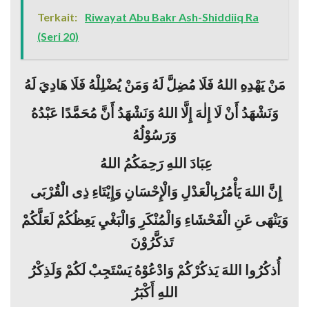
Terkait:
Riwayat Abu Bakr Ash-Shiddiiq Ra
(Seri 20)
مَنْ يَهْدِهِ اللهُ فَلَا مُضِلَّ لَهُ وَمَنْ يُضْلِلْهُ فَلَا هَادِيَ لَهُ
وَنَشْهَدُ أَنْ لَا إِلٰهَ إِلَّا اللهُ وَنَشْهَدُ أَنَّ مُحَمَّدًا عَبْدُهُ
وَرَسُوْلُهُ
عِبَادَ اللهِ رَحِمَكُمُ اللهُ
إِنَّ اللهَ يَأْمُرُبِالْعَدْلِ وَالْإِحْسَانِ وَإِيْتَاءِ ذِى الْقُرْبَى
وَيَنْهَى عَنِ الْفَحْشَاءِ وَالْمُنْكَرِ وَالْبَغْيِ يَعِظُكُمْ لَعَلَّكُمْ
تَذكَّرُوْنَ
أُذكُرُوا اللهَ يَذكُرْكُمْ وَادْعُوْهُ يَسْتَجِبْ لَكُمْ وَلَذِكْرُ
اللهِ أَكْبَرُ