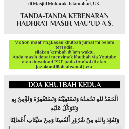
di Masjid Mubarak, Islamabad, UK.
TANDA-TANDA KEBENARAN
HADHRAT MASIH MAU'UD A.S.
Mohon maaf ringkasan khutbah jumat ini belum
tersedia,
silakan kembali di lain waktu.
Anda masih dapat menyimak khutbah via Youtube
atau download PDF pada tombol di atas.
JazakumUllah ahsanal jaza.
DOA KHUTBAH KEDUA
الْحَمْدُ للهِ نَحْمَدُهُ وَنَسْتَعِيْنُهُ وَنَسْتَغْفِرُهُ وَنُؤْمِنُ بِهِ
وَنَتَوَكَّلُ عَلَيْهِ
وَنَعُوْذ بِاللهِ مِنْ شُرُوْرِ أَنْفُسِنَا وَمِنْ سَيِّئَاتِ أَعْمَالِنَا