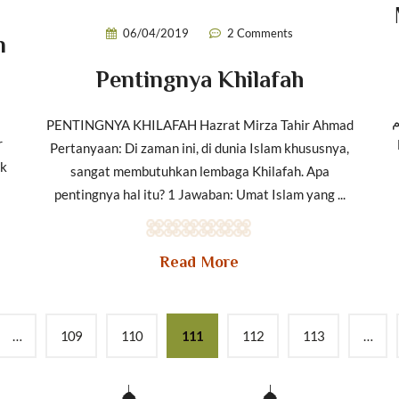
06/04/2019
2 Comments
n
Pentingnya Khilafah
یم
PENTINGNYA KHILAFAH Hazrat Mirza Tahir Ahmad
r
Pertanyaan: Di zaman ini, di dunia Islam khususnya,
uk
sangat membutuhkan lembaga Khilafah. Apa
pentingnya hal itu? 1 Jawaban: Umat Islam yang ...
Read More
…
109
110
111
112
113
…