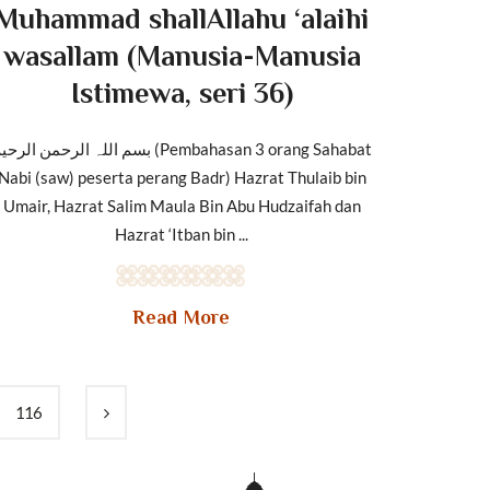
Muhammad shallAllahu ‘alaihi
wasallam (Manusia-Manusia
Istimewa, seri 36)
بسم اللہ الرحمن الرح (Pembahasan 3 orang Sahabat
Nabi (saw) peserta perang Badr) Hazrat Thulaib bin
Umair, Hazrat Salim Maula Bin Abu Hudzaifah dan
Hazrat ‘Itban bin ...
Read More
116