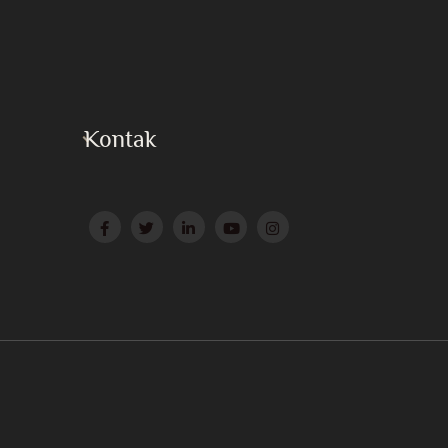
Kontak
Press
Surat ke Huzur
Website Afiliasi