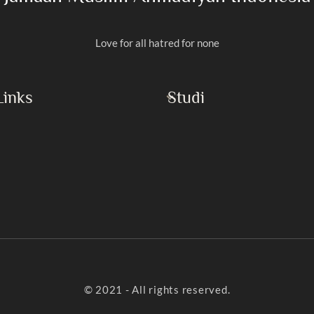
Love for all hatred for none
Links
Studi
Al-Qur’an
Rasulullah
Masroor Ahmad
Imam Mahdi
h Islam
Buku
yaan
Khotbah Jumat
Artikel
© 2021 - All rights reserved.