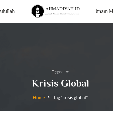
ulullah
Imam M
Tagged to:
Krisis Global
Home
Tag "krisis global"