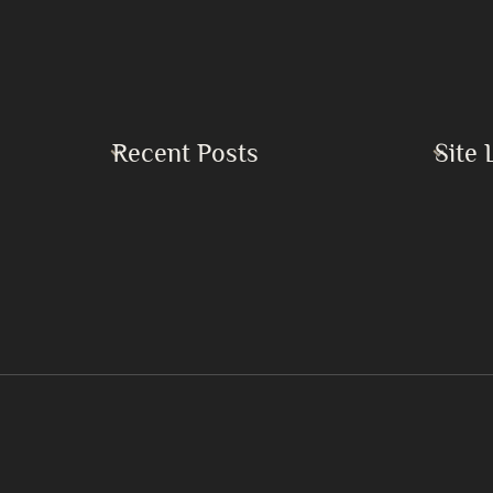
Recent Posts
Site 
Home
Buku Keadilan dan Perdamaian Sejati
Islam
Buku Kekacauan Global serta Kebutuhan
Mendesak akan Persatuan Umat Islam
Mirza 
Dampak Bencana Perang di Timur Tengah
Khilafa
7 Langkah Mendapatkan Lailatul Qadr
Pertan