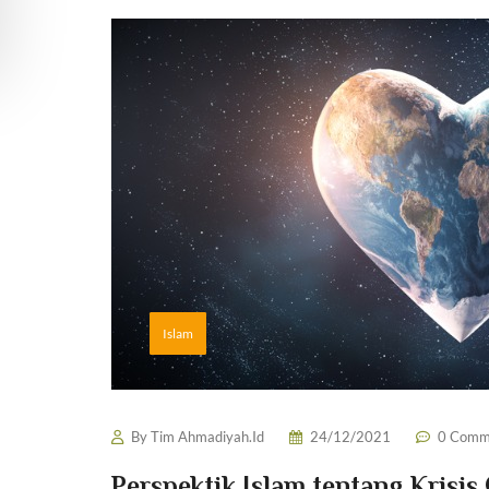
Islam
By
Tim Ahmadiyah.Id
24/12/2021
0 Comm
Perspektik Islam tentang Krisis