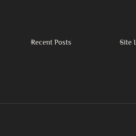
Recent Posts
Site 
Home
Buku Keadilan dan Perdamaian Sejati
Islam
Buku Kekacauan Global serta Kebutuhan
Mendesak akan Persatuan Umat Islam
Mirza 
Dampak Bencana Perang di Timur Tengah
Khilafa
7 Langkah Mendapatkan Lailatul Qadr
Pertan