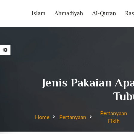
Islam
Ahmadiyah
Al-Quran
Ras
Jenis Pakaian Ap
Tub
Pertanyaan
Home
Pertanyaan
Fikih