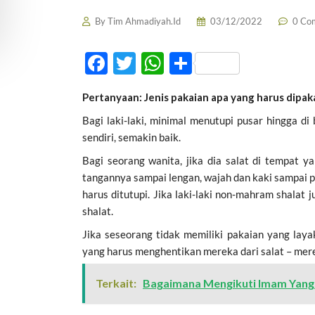
By
Tim Ahmadiyah.Id
03/12/2022
0 Co
F
T
W
S
ac
w
h
h
Pertanyaan: Jenis pakaian apa yang harus dipak
e
itt
at
ar
Bagi laki-laki, minimal menutupi pusar hingga d
b
er
s
e
sendiri, semakin baik.
o
A
Bagi seorang wanita, jika dia salat di tempat 
o
p
tangannya sampai lengan, wajah dan kaki sampai pe
k
p
harus ditutupi. Jika laki-laki non-mahram shalat
shalat.
Jika seseorang tidak memiliki pakaian yang laya
yang harus menghentikan mereka dari salat – mere
Terkait:
Bagaimana Mengikuti Imam Yang