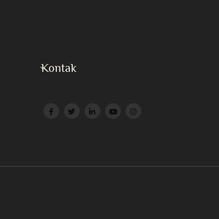
Kontak
Press
Surat ke Huzur
Website Afiliasi