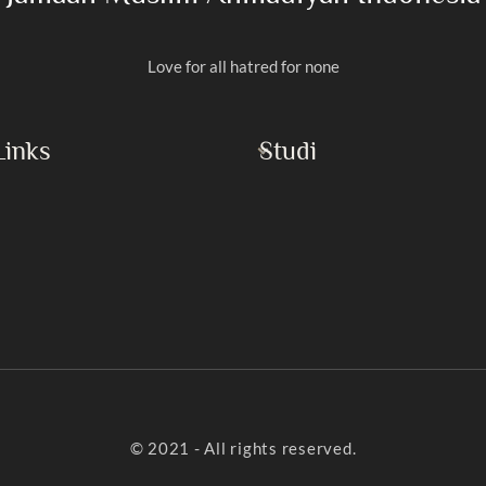
Love for all hatred for none
Links
Studi
Al-Qur’an
Rasulullah
Masroor Ahmad
Imam Mahdi
h Islam
Buku
yaan
Khotbah Jumat
Artikel
© 2021 - All rights reserved.