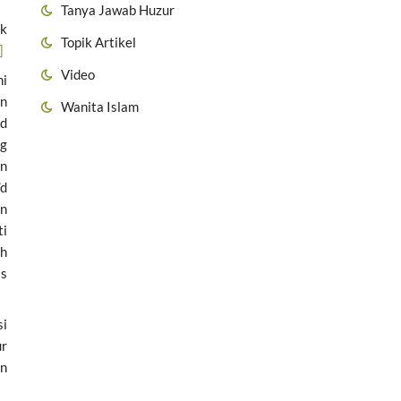
Tanya Jawab Huzur
uk
Topik Artikel
]
Video
mi
an
Wanita Islam
ad
ng
an
’d
an
ti
th
as
si
ur
an