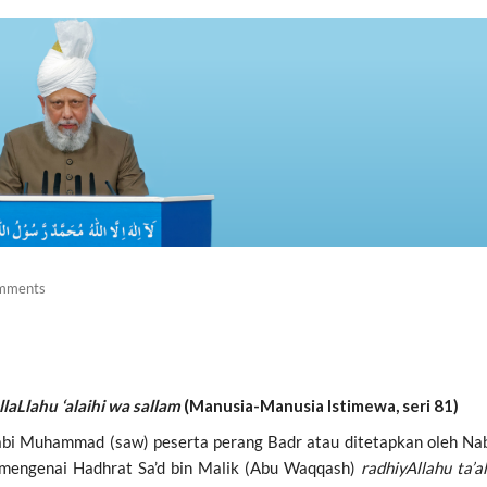
mments
llaLlahu ‘alaihi wa sallam
(Manusia-Manusia Istimewa, seri 81)
bi Muhammad (saw) peserta perang Badr atau ditetapkan oleh Na
n mengenai Hadhrat Sa’d bin Malik (Abu Waqqash)
radhiyAllahu ta’a