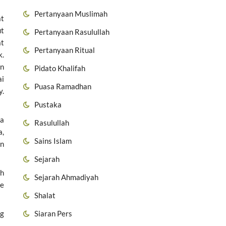
Pertanyaan Muslimah
at
ut
Pertanyaan Rasulullah
at
Pertanyaan Ritual
k.
an
Pidato Khalifah
ai
Puasa Ramadhan
y.
Pustaka
pa
Rasulullah
a,
Sains Islam
an
Sejarah
uh
Sejarah Ahmadiyah
ke
Shalat
Siaran Pers
ng