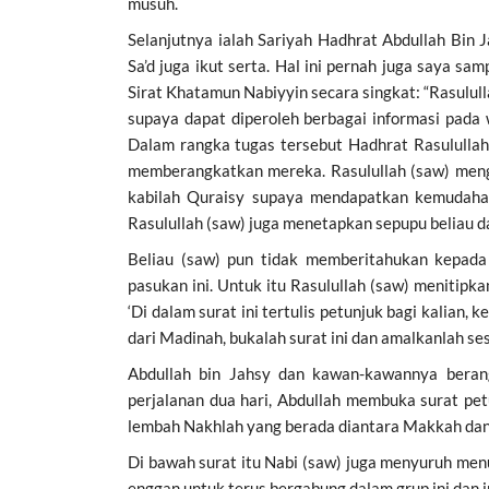
musuh.
Selanjutnya ialah Sariyah Hadhrat Abdullah Bin 
Sa’d juga ikut serta. Hal ini pernah juga saya 
Sirat Khatamun Nabiyyin secara singkat: “Rasulu
supaya dapat diperoleh berbagai informasi pada
Dalam rangka tugas tersebut Hadhrat Rasulullah
memberangkatkan mereka. Rasulullah (saw) meng
kabilah Quraisy supaya mendapatkan kemudahan 
Rasulullah (saw) juga menetapkan sepupu beliau da
Beliau (saw) pun tidak memberitahukan kepad
pasukan ini. Untuk itu Rasulullah (saw) menitipk
‘Di dalam surat ini tertulis petunjuk bagi kalian,
dari Madinah, bukalah surat ini dan amalkanlah ses
Abdullah bin Jahsy dan kawan-kawannya berang
perjalanan dua hari, Abdullah membuka surat petu
lembah Nakhlah yang berada diantara Makkah dan Th
Di bawah surat itu Nabi (saw) juga menyuruh menu
enggan untuk terus bergabung dalam grup ini dan in