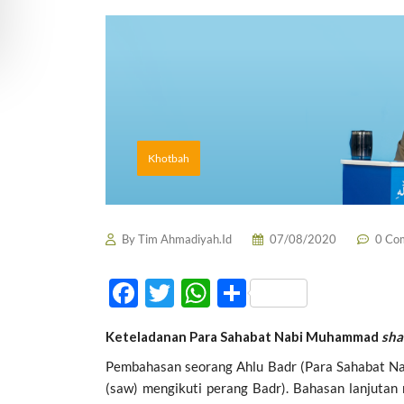
Khotbah
By
Tim Ahmadiyah.Id
07/08/2020
0 Co
F
T
W
S
ac
w
h
h
Keteladanan Para Sahabat Nabi Muhammad
sha
e
itt
at
ar
Pembahasan seorang Ahlu Badr (Para Sahabat Na
b
er
s
e
(saw) mengikuti perang Badr). Bahasan lanjuta