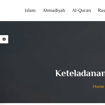
Islam
Ahmadiyah
Al-Quran
Ras
Keteladana
Home