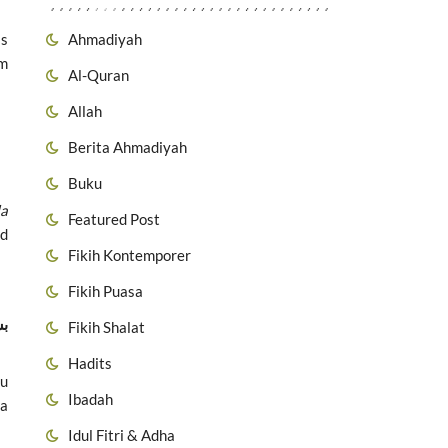
Ahmadiyah
is
am
Al-Quran
Allah
Berita Ahmadiyah
Buku
la
Featured Post
id
Fikih Kontemporer
Fikih Puasa
بس
Fikih Shalat
Hadits
au
Ibadah
ya
Idul Fitri & Adha