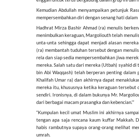
Kemudian Abdullah menyampaikan petunjuk Rasu
mempersembahkan diri dengan senang hati dalam me
Hadhrat Mirza Bashir Ahmad (ra) menulis berken
menimbulkan keraguan, Margoliouth telah menulis
unta-unta sehingga dapat menjadi alasan mereka 
(ra) membantah tuduhan tersebut dengan menulis: 
rela dan siap sedia mempersembahkan jiwa merek
mereka. Salah satu dari mereka (Utbah) syahid di
bin Abi Waqqash) telah berperan penting dalam
Khalifah Umar ra) dan akhirnya dapat menaklukan
mereka itu, khususnya ketika keraguan tersebut 
sendiri. Ironisnya, di dalam bukunya Mr. Margolio
dari berbagai macam prasangka dan kebencian.’”
“Kumpulan kecil umat Muslim ini akhirnya sampai
tengan apa saja rencana kaum kuffar Makkah. D
habis rambutnya supaya orang-orang melihat me
umrah.