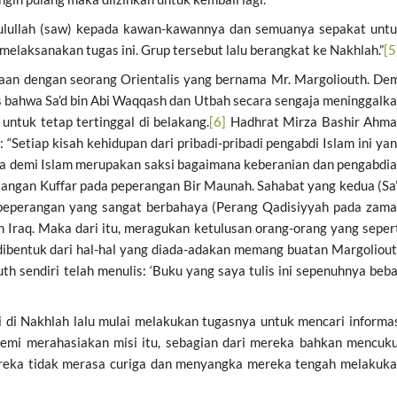
lullah (saw) kepada kawan-kawannya dan semuanya sepakat unt
laksanakan tugas ini. Grup tersebut lalu berangkat ke Nakhlah.”
[5
aan dengan seorang Orientalis yang bernama Mr. Margoliouth. De
 bahwa Sa’d bin Abi Waqqash dan Utbah secara sengaja meninggalk
untuk tetap tertinggal di belakang.
[6]
Hadhrat Mirza Bashir Ahm
“Setiap kisah kehidupan dari pribadi-pribadi pengabdi Islam ini ya
a demi Islam merupakan saksi bagaimana keberanian dan pengabdi
 tangan Kuffar pada peperangan Bir Maunah. Sahabat yang kedua (Sa
 peperangan yang sangat berbahaya (Perang Qadisiyyah pada zam
 Iraq. Maka dari itu, meragukan ketulusan orang-orang yang seper
dibentuk dari hal-hal yang diada-adakan memang buatan Margoliou
uth sendiri telah menulis: ‘Buku yang saya tulis ini sepenuhnya beb
 di Nakhlah lalu mulai melakukan tugasnya untuk mencari informa
emi merahasiakan misi itu, sebagian dari mereka bahkan mencuk
reka tidak merasa curiga dan menyangka mereka tengah melakuk