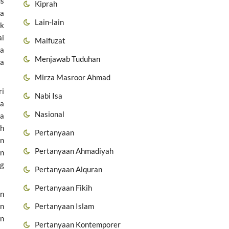
us
Kiprah
ma
Lain-lain
uk
ai
Malfuzat
ra
Menjawab Tuduhan
da
Mirza Masroor Ahmad
ri
Nabi Isa
la
Nasional
ua
ah
Pertanyaan
an
Pertanyaan Ahmadiyah
an
ng
Pertanyaan Alquran
Pertanyaan Fikih
an
Pertanyaan Islam
an
an
Pertanyaan Kontemporer