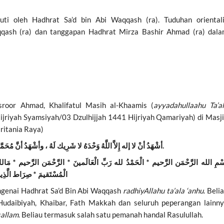
kuti oleh Hadhrat Sa’d bin Abi Waqqash (ra). Tuduhan oriental
qqash (ra) dan tanggapan Hadhrat Mirza Bashir Ahmad (ra) dal
roor Ahmad, Khalifatul Masih al-Khaamis (
ayyadahullaahu Ta’a
ijriyah Syamsiyah/03 Dzulhijjah 1441 Hijriyah Qamariyah) di Masj
ritania Raya)
أشْهَدُ أنْ لا إله إِلاَّ اللَّهُ وَحْدَهُ لا شَرِيك لَهُ ، وأشْهَدُ أنَّ مُحَمَّداً عَبْدُهُ وَرَسُولُهُ.أما بعد فأعوذ بالله من الشيطان الرجيم.
ْمِ الله الرَّحْمَن الرَّحيم * الْحَمْدُ لله رَبِّ الْعَالَمينَ * الرَّحْمَن الرَّحيم * مَالك يَو
الْمُسْتَقيمَ * صِرَاط الَّذِينَ
ngenai Hadhrat Sa’d Bin Abi Waqqash
radhiyAllahu ta’ala ‘anhu
. Beli
Hudaibiyah, Khaibar, Fath Makkah dan seluruh peperangan lainn
sallam
. Beliau termasuk salah satu pemanah handal Rasulullah.