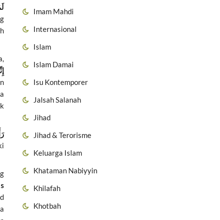
لَ
Imam Mahdi
ng
Internasional
ah
Islam
a,
Islam Damai
إِن
Isu Kontemporer
an
da
Jalsah Salanah
ak
Jihad
رَ
Jihad & Terorisme
ki
Keluarga Islam
Khataman Nabiyyin
ng
ts
Khilafah
ad
Khotbah
ya