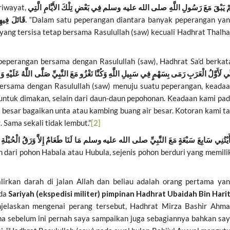
riwayat,
مْ يَبْقَ مَعَ رَسُولِ اللَّهِ صلى الله عليه وسلم فِي بَعْضِ تِلْكَ الأَيَّامِ الَّتِي
قَاتَلَ فِيهِنَّ رَسُولُ اللَّهِ صلى الله عليه وسلم غَيْرُ طَلْحَةَ وَسَعْدٍ ‏.
“Dalam satu peperangan diantara banyak peperangan ya
i yang tersisa tetap bersama Rasulullah (saw) kecuali Hadhrat Thalh
eperangan bersama dengan Rasulullah (saw), Hadhrat Sa’d berkat
ِّي لَأَوَّلُ الْعَرَبِ رَمَى بِسَهْمٍ فِي سَبِيلِ اللَّهِ وَكُنَّا نَغْزُو مَعَ النَّبِيِّ صَلَّى اللَّهُ عَلَيْهِ وَس
ersama dengan Rasulullah (saw) menuju suatu peperangan, keada
u untuk dimakan, selain dari daun-daun pepohonan. Keadaan kami pa
 besar bagaikan unta atau kambing buang air besar. Kotoran kami t
Sama sekali tidak lembut.”
[2]
أَيْتُنِي سَابِعَ سَبْعَةٍ مَعَ النَّبِيِّ صلى الله عليه وسلم مَا لَنَا طَعَامٌ إِلاَّ وَرَقُ الْحُبْلَةِ ـ أ
dari pohon Habala atau Hubula, sejenis pohon berduri yang memili
irkan darah di jalan Allah dan beliau adalah orang pertama ya
ada
Sariyah (ekspedisi militer) pimpinan Hadhrat Ubaidah Bin Hari
elaskan mengenai perang tersebut, Hadhrat Mirza Bashir Ahm
a sebelum ini pernah saya sampaikan juga sebagiannya bahkan sa