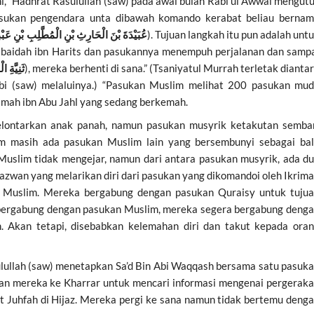
i, “Hadhrat Rasulullah (saw) pada awal bulan Rabi’ul Awwal mengut
pasukan pengendara unta dibawah komando kerabat beliau berna
عُبَيْدَةَ بْنَ الْحَارِثِ بْنِ الْمُطَّلِبِ بْنِ عَب
). Tujuan langkah itu pun adalah unt
baidah ibn Harits dan pasukannya menempuh perjalanan dan samp
ثَنِيَّةِ ال
), mereka berhenti di sana.” (Tsaniyatul Murrah terletak dianta
i (saw) melaluinya.) “Pasukan Muslim melihat 200 pasukan mu
krimah ibn Abu Jahl yang sedang berkemah.
elontarkan anak panah, namun pasukan musyrik ketakutan semba
m masih ada pasukan Muslim lain yang bersembunyi sebagai ba
Muslim tidak mengejar, namun dari antara pasukan musyrik, ada d
zwan yang melarikan diri dari pasukan yang dikomandoi oleh Ikrim
n Muslim. Mereka bergabung dengan pasukan Quraisy untuk tuju
bergabung dengan pasukan Muslim, mereka segera bergabung deng
 Akan tetapi, disebabkan kelemahan diri dan takut kepada ora
sulullah (saw) menetapkan Sa’d Bin Abi Waqqash bersama satu pasuk
kan mereka ke Kharrar untuk mencari informasi mengenai pergerak
t Juhfah di Hijaz. Mereka pergi ke sana namun tidak bertemu deng