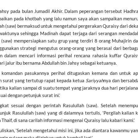
Jahsy pada bulan Jumadil Akhir. Dalam peperangan tersebut Hadhr
sampaikan pada khotbah yang lalu namun saya akan sampaikan menur
llah (saw) bermaksud untuk mengetahui pergerakan Quraisy dari dek
 waktunya sehingga Madinah dapat terjaga dari serangan mendada
 (saw) mempersiapkan satu grup yang terdiri 8 orang Muhajirin d
gunakan strategi mengutus orang-orang yang berasal dari berbag
dalam mencari informasi perihal rencana rahasia kuffar Qurais
ri jalur ibu bernama Abdullah bin Jahsy sebagai ketuanya.
a komandan pasukannya perihal ditugaskan kemana dan untuk a
an surat yang tertutup rapat kepada ketua
Sariyyah
nya dan bersabd
 ketika kalian sampai di suatu tempat yang jaraknya dua hari perjalan
uai dengan petunjuk surat ini.’
kat sesuai dengan perintah Rasulullah (saw). Setelah menemp
njuk Rasulullah (saw) yang di dalamnya tertulis, ‘Pergilah kalian 
aif, di sana carilah informasi mengenai Quraisy lalu kabari kami.’
liskan, ‘Setelah mengetahui misi ini, jika ada diantara kawanmu ya
gin pulang maka diizinkan untuk kembali lagi.’