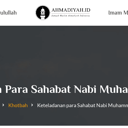
ulullah
Imam M
n Para Sahabat Nabi Muh
Khotbah
Keteladanan para Sahabat Nabi Muhamm