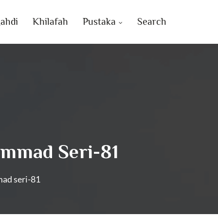
ahdi
Khilafah
Pustaka
Search
ammad Seri-81
ad seri-81