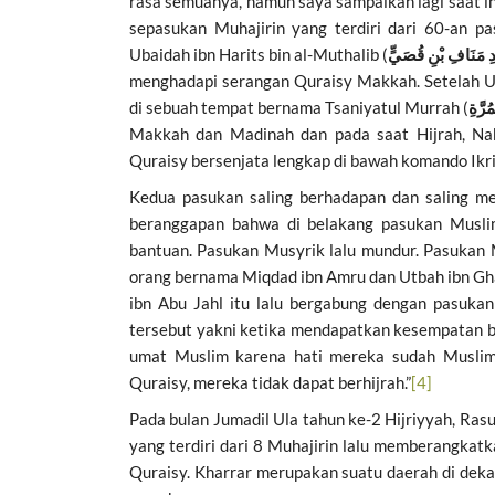
rasa semuanya, namun saya sampaikan lagi saat in
sepasukan Muhajirin yang terdiri dari 60-an 
Ubaidah ibn Harits bin al-Muthalib (
ْدِ مَنَافِ بْنِ قُصَيٍّ
menghadapi serangan Quraisy Makkah. Setelah U
di sebuah tempat bernama Tsaniyatul Murrah (
ْمُرَّةِ
Makkah dan Madinah dan pada saat Hijrah, Nab
Quraisy bersenjata lengkap di bawah komando I
Kedua pasukan saling berhadapan dan saling m
beranggapan bahwa di belakang pasukan Musli
bantuan. Pasukan Musyrik lalu mundur. Pasukan 
orang bernama Miqdad ibn Amru dan Utbah ibn Gha
ibn Abu Jahl itu lalu bergabung dengan pasuka
tersebut yakni ketika mendapatkan kesempatan 
umat Muslim karena hati mereka sudah Muslim.
Quraisy, mereka tidak dapat berhijrah.”
[4]
Pada bulan Jumadil Ula tahun ke-2 Hijriyyah, Ra
yang terdiri dari 8 Muhajirin lalu memberangkat
Quraisy. Kharrar merupakan suatu daerah di deka