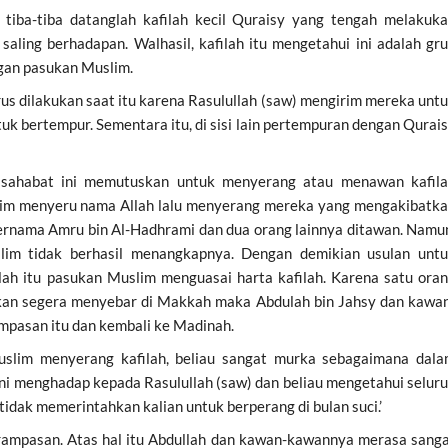
iba-tiba datanglah kafilah kecil Quraisy yang tengah melakuk
saling berhadapan. Walhasil, kafilah itu mengetahui ini adalah gr
gan pasukan Muslim.
s dilakukan saat itu karena Rasulullah (saw) mengirim mereka unt
uk bertempur. Sementara itu, di sisi lain pertempuran dengan Qurai
sahabat ini memutuskan untuk menyerang atau menawan kafil
im menyeru nama Allah lalu menyerang mereka yang mengakibatk
ernama Amru bin Al-Hadhrami dan dua orang lainnya ditawan. Namu
lim tidak berhasil menangkapnya. Dengan demikian usulan unt
lah itu pasukan Muslim menguasai harta kafilah. Karena satu ora
akan segera menyebar di Makkah maka Abdulah bin Jahsy dan kawa
pasan itu dan kembali ke Madinah.
uslim menyerang kafilah, beliau sangat murka sebagaimana dal
ni menghadap kepada Rasulullah (saw) dan beliau mengetahui selur
 tidak memerintahkan kalian untuk berperang di bulan suci.’
rampasan. Atas hal itu Abdullah dan kawan-kawannya merasa sang