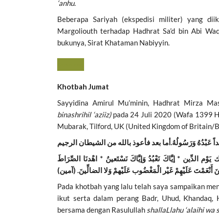
o
A
‘anhu
.
o
p
Beberapa Sariyah (ekspedisi militer) yang dii
k
p
Margoliouth terhadap Hadhrat Sa’d bin Abi Wa
bukunya, Sirat Khataman Nabiyyin.
Download
Khotbah Jumat
Sayyidina Amirul Mu’minin, Hadhrat Mirza Mas
binashrihil ‘aziiz)
pada 24 Juli 2020 (Wafa 1399 H
Mubarak, Tilford, UK (United Kingdom of Britain/B
ْم الدِّين * إيَّاكَ نَعْبُدُ وَإيَّاكَ نَسْتَعينُ * اهْدنَا الصِّرَاطَ
 أَنْعَمْتَ عَلَيْهِمْ غَيْر الْمَغْضُوب عَلَيْهمْ وَلا ال
ضا
لِّينَ. (آمين)
Pada khotbah yang lalu telah saya sampaikan me
ikut serta dalam perang Badr, Uhud, Khandaq, 
bersama dengan Rasulullah
shallaLlahu ‘alaihi wa 