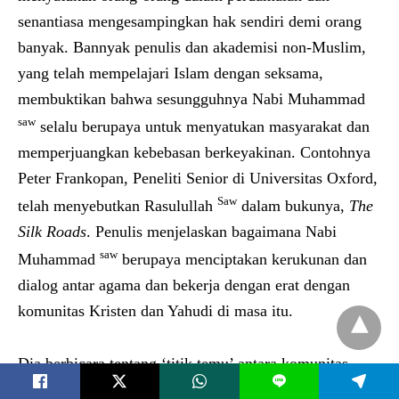
senantiasa mengesampingkan hak sendiri demi orang
banyak. Bannyak penulis dan akademisi non-Muslim,
yang telah mempelajari Islam dengan seksama,
membuktikan bahwa sesungguhnya Nabi Muhammad
saw
selalu berupaya untuk menyatukan masyarakat dan
memperjuangkan kebebasan berkeyakinan. Contohnya
Peter Frankopan, Peneliti Senior di Universitas Oxford,
Saw
telah menyebutkan Rasulullah
dalam bukunya,
The
Silk Roads
. Penulis menjelaskan bagaimana Nabi
saw
Muhammad
berupaya menciptakan kerukunan dan
dialog antar agama dan bekerja dengan erat dengan
komunitas Kristen dan Yahudi di masa itu.
Dia berbicara tentang ‘titik temu’ antara komunitas
L
agama di era itu dan bagaimana pesan dari Nabi