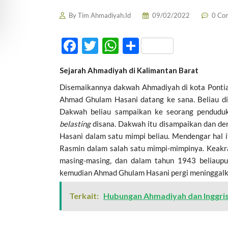
By
Tim Ahmadiyah.Id
09/02/2022
0 Co
F
T
W
S
ac
w
h
h
Sejarah Ahmadiyah di Kalimantan Barat
e
itt
at
ar
Disemaikannya dakwah Ahmadiyah di kota Pontia
b
er
s
e
Ahmad Ghulam Hasani datang ke sana. Beliau dik
o
A
Dakwah beliau sampaikan ke seorang penduduk
o
p
belasting
disana. Dakwah itu disampaikan dan de
Hasani dalam satu mimpi beliau. Mendengar hal 
k
p
Rasmin dalam salah satu mimpi-mimpinya. Keakr
masing-masing, dan dalam tahun 1943 beliaupu
kemudian Ahmad Ghulam Hasani pergi meninggalka
Terkait:
Hubungan Ahmadiyah dan Inggri