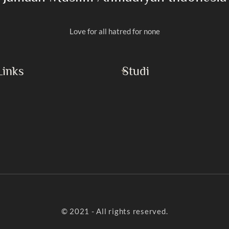
Love for all hatred for none
Links
Studi
Al-Qur’an
Rasulullah
Masroor Ahmad
Imam Mahdi
h Islam
Buku
yaan
Khotbah Jumat
Artikel
© 2021 - All rights reserved.