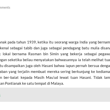
mments
nak pada tahun 1939, ketika itu seorang warga India yang berna
enal sebagai tabib dan juga sebagai pendagang batu mulia disan
 lokal bernama Rasman bin Simin yang bekerja sebagai pegaw
ngan seketika beliau menyatakan bahwasannya ia telah melihat tu
itu disampaikan juga oleh Hasani bahwa iapun pernah bersua deng
aban yang terjalin membuat mereka sering berkunjung ke kediam
n ber-baiat kepada Masih Mau’ud lewat tuan Hasani. Tidak la
n Pontianak ke satu tempat di Malaya.
s