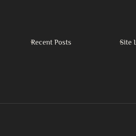
Recent Posts
Site 
Home
Buku Keadilan dan Perdamaian Sejati
Islam
Buku Kekacauan Global serta Kebutuhan
Mendesak akan Persatuan Umat Islam
Mirza 
Dampak Bencana Perang di Timur Tengah
Khilafa
7 Langkah Mendapatkan Lailatul Qadr
Pertan