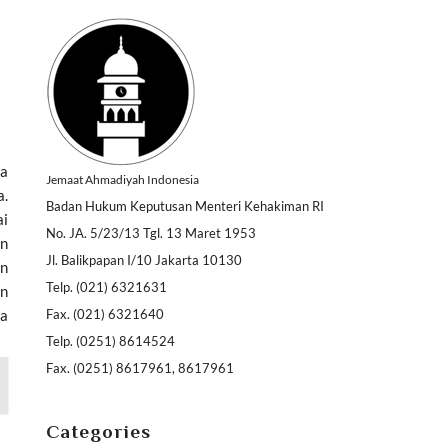
ma
Jemaat Ahmadiyah Indonesia
a.
Badan Hukum Keputusan Menteri Kehakiman RI
ai
No. JA. 5/23/13 Tgl. 13 Maret 1953
an
Jl. Balikpapan I/10 Jakarta 10130
an
Telp. (021) 6321631
an
Fax. (021) 6321640
ma
Telp. (0251) 8614524
Fax. (0251) 8617961, 8617961
Categories