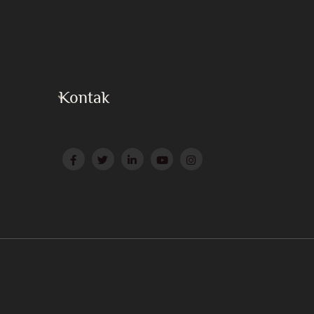
Kontak
Press
Surat ke Huzur
Website Afiliasi