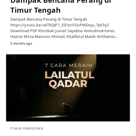
Timur Tengah
Dampak Bencana Perang di Timur Tengah
https://youtu.be/u6TkDjP7_E0?si=FGsPMDnju_7pEhJ2
Download PDF Khotbah Jumat Sayidina Amirulmukminin,
Hazrat Mirza Masroor Ahmad, Khalifatul Masih Al-Khamis…
5 months ago
PUASA RAMADHAN