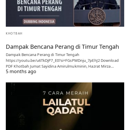
KHOTBAH
Dampak Bencana Perang di Timur Tengah
Dampak Bencana Perang di Timur Tengah
https://youtu.be/u6TkDjP7_E0?si=FGsPMDnju_7pEhJ2 Download
PDF Khotbah Jumat Sayidina Amirulmukminin, Hazrat Mirza…
5 months ago