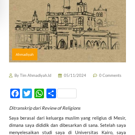
Ahmadiyah
By
Tim Ahmadiyah.Id
05/11/2024
0 Comments
F
T
W
S
ac
w
h
h
Ditranskrip dari Review of Religions
e
itt
at
ar
Saya berasal dari keluarga muslim yang religius di Mesir,
b
er
s
e
dimana saya dididik dan dibesarkan di sana. Setelah saya
o
A
menyelesaikan studi saya di Universitas Kairo, saya