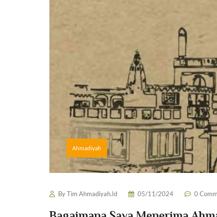
Ahmadiyah
By
Tim Ahmadiyah.Id
05/11/2024
0 Comm
Bagaimana Saya Menerima Ahmad