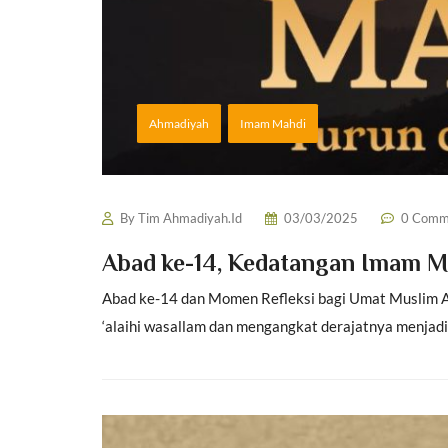
Ahmadiyah
Imam Mahdi
By
Tim Ahmadiyah.Id
03/03/2025
0 Comm
Abad ke-14, Kedatangan Imam M
Abad ke-14 dan Momen Refleksi bagi Umat Muslim Alh
‘alaihi wasallam dan mengangkat derajatnya menjadi 