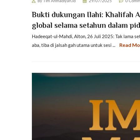
By
Tim Ahmadiyah.Id
29/07/2025
0 Comm
Bukti dukungan Ilahi: Khalifa
global selama setahun dalam pid
Hadeeqat-ul-Mahdi, Alton, 26 Juli 2025: Tak lama s
Read Mo
aba, tiba di jalsah gah utama untuk sesi ...