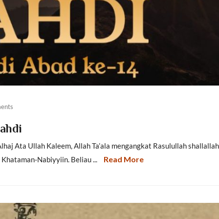
ents
ahdi
aj Ata Ullah Kaleem, Allah Ta’ala mengangkat Rasulullah shallalla
Read More
Khataman-Nabiyyiin. Beliau ...