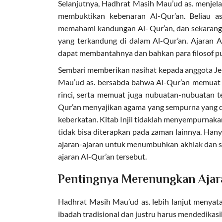
Selanjutnya, Hadhrat Masih Mau’ud as. menjela
membuktikan kebenaran Al-Qur’an. Beliau a
memahami kandungan Al- Qur’an, dan sekarang
yang terkandung di dalam Al-Qur’an. Ajaran 
dapat membantahnya dan bahkan para filosof p
Sembari memberikan nasihat kepada anggota Je
Mau’ud as. bersabda bahwa Al-Qur’an memuat 
rinci, serta memuat juga nubuatan-nubuatan t
Qur’an menyajikan agama yang sempurna yang 
keberkatan. Kitab Injil tidaklah menyempurnakan
tidak bisa diterapkan pada zaman lainnya. Hany
ajaran-ajaran untuk menumbuhkan akhlak dan sifa
ajaran Al-Qur’an tersebut.
Pentingnya Merenungkan Ajar
Hadhrat Masih Mau’ud as. lebih lanjut menyata
ibadah tradisional dan justru harus mendedikas