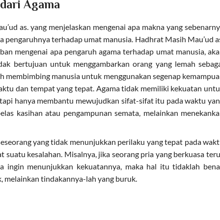
 dari Agama
u’ud as. yang menjelaskan mengenai apa makna yang sebenarn
na pengaruhnya terhadap umat manusia. Hadhrat Masih Mau’ud a
aban mengenai apa pengaruh agama terhadap umat manusia, ak
idak bertujuan untuk menggambarkan orang yang lemah sebag
dalah membimbing manusia untuk menggunakan segenap kemampu
aktu dan tempat yang tepat. Agama tidak memiliki kekuatan unt
 tetapi hanya membantu mewujudkan sifat-sifat itu pada waktu ya
elas kasihan atau pengampunan semata, melainkan menekank
eseorang yang tidak menunjukkan perilaku yang tepat pada wak
 suatu kesalahan. Misalnya, jika seorang pria yang berkuasa ter
a ingin menunjukkan kekuatannya, maka hal itu tidaklah bena
uk, melainkan tindakannya-lah yang buruk.