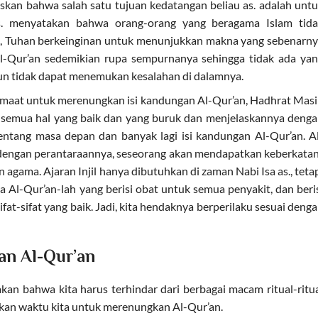
skan bahwa salah satu tujuan kedatangan beliau as. adalah unt
s. menyatakan bahwa orang-orang yang beragama Islam tida
, Tuhan berkeinginan untuk menunjukkan makna yang sebenarn
Al-Qur’an sedemikian rupa sempurnanya sehingga tidak ada ya
un tidak dapat menemukan kesalahan di dalamnya.
maat untuk merenungkan isi kandungan Al-Qur’an, Hadhrat Mas
semua hal yang baik dan yang buruk dan menjelaskannya deng
entang masa depan dan banyak lagi isi kandungan Al-Qur’an. A
dengan perantaraannya, seseorang akan mendapatkan keberkata
 agama. Ajaran Injil hanya dibutuhkan di zaman Nabi Isa as., teta
a Al-Qur’an-lah yang berisi obat untuk semua penyakit, dan beri
t-sifat yang baik. Jadi, kita hendaknya berperilaku sesuai deng
an Al-Qur’an
kan bahwa kita harus terhindar dari berbagai macam ritual-ritu
ikan waktu kita untuk merenungkan Al-Qur’an.