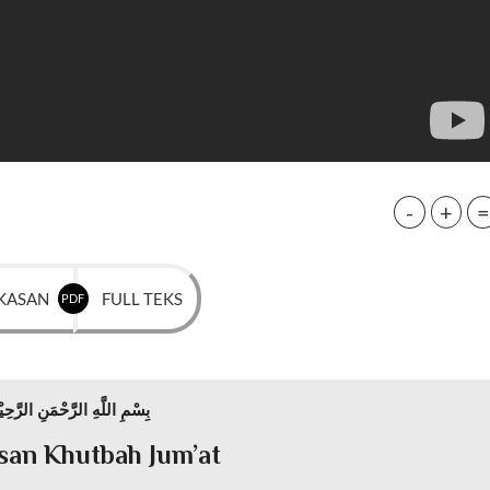
-
+
=
KASAN
FULL TEKS
PDF
بِسْمِ اللَّهِ الرَّحْمَنِ الرَّحِيْ
san Khutbah Jum’at