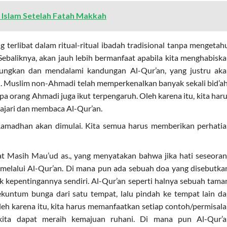
Islam Setelah Fatah Makkah
erlibat dalam ritual-ritual ibadah tradisional tanpa mengetah
Sebaliknya, akan jauh lebih bermanfaat apabila kita menghabisk
ungkan dan mendalami kandungan Al-Qur’an, yang justru ak
. Muslim non-Ahmadi telah memperkenalkan banyak sekali bid’a
pa orang Ahmadi juga ikut terpengaruh. Oleh karena itu, kita har
ajari dan membaca Al-Qur’an.
amadhan akan dimulai. Kita semua harus memberikan perhati
 Masih Mau’ud as., yang menyatakan bahwa jika hati seseora
melalui Al-Qur’an. Di mana pun ada sebuah doa yang disebutka
epentingannya sendiri. Al-Qur’an seperti halnya sebuah tama
untum bunga dari satu tempat, lalu pindah ke tempat lain d
leh karena itu, kita harus memanfaatkan setiap contoh/permisal
kita dapat meraih kemajuan ruhani. Di mana pun Al-Qur’a