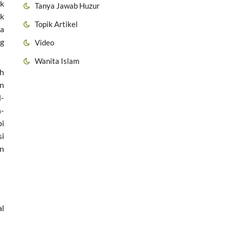
uk
Tanya Jawab Huzur
k
Topik Artikel
ya
ng
Video
Wanita Islam
ih
an
l-
n-
pi
si
an
al