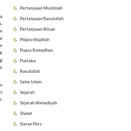
Pertanyaan Muslimah
ya
Pertanyaan Rasulullah
s.
Pertanyaan Ritual
an
ai
Pidato Khalifah
an
Puasa Ramadhan
uk
ng
Pustaka
an
Rasulullah
Sains Islam
tu
us
Sejarah
r.
Sejarah Ahmadiyah
Shalat
Siaran Pers