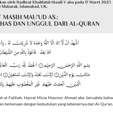
kan oleh Hadhrat Khalīfatul-Masīh V aba pada 17 Maret 2023
d Mubarak, Islamabad, UK.
 MASIH MAU’UD AS.:
HAS DAN UNGGUL DARI AL-QURAN
ah al-Fatihah, Hazrat Mirza Masroor Ahmad aba. bersabda bah
an berkenaan dengan kedudukan yang sebenarnya dari Al-Qur’an.