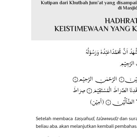
Kutipan dari Khutbah Jum'at yang disampai
di Masji
HADHRAT
KEISTIMEWAAN YANG K
Setelah membaca
tasyahud, ta’awwudz
dan sur
beliau aba. akan melanjutkan kembali pembahas