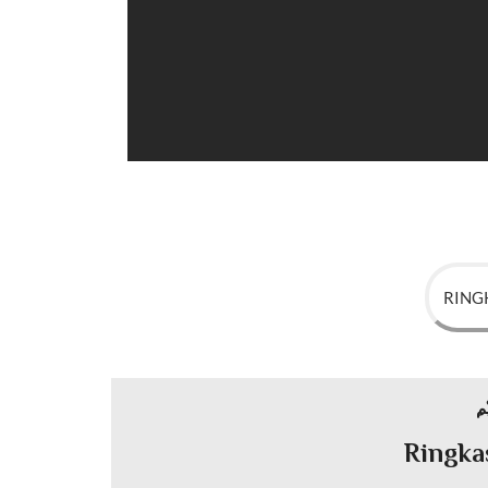
RING
ِم
Ringka