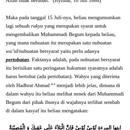
Allah tidak berubah.” (Isytihar, 10 Juli 1888)
Maka pada tanggal 15 Juli-nya, beliau mengumumkan
lagi sebuah
rukya
yang merupakan syarat untuk
mengembalikan Muhammadi Begum kepada beliau,
yang mana nubuatan itu merupakan satu nubuatan
wa’id
/nubuatan bersyarat yaitu perlu adanya
pertobatan
. Faktanya adalah, pada nubuatan bersyarat
itu berisikan satu peringatan hukuman syaratnya adalah
harus bertobat (ada pertobatan). Wahyu yang diterima
a.s
oleh Hadhrat Ahmad
menjadi lebih jelas, dimana di
dalam wahyu itu beliau melihat nenek dari Muhammadi
Begum dari pihak ibunya di wajahnya terlihat sembab
di dalam kasyaf itu beliau mengatakan:
ايتها المرءة تُوْبِيْ تُوْبِيْ فَاِنََّ الْبَلاَءَ عَلَى عَقِبِكَ وَ الْمُصِيْبَةٌ