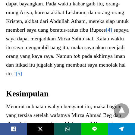
dapat bayangkan. Pada waktu kabar gaib itu, orang-
orang Ariya, karena akibat Lekhram, dan orang-orang
Kristen, akibat dari Abdullah Atham, mereka siap untuk
memberi saya uang beratus-ratus ribu Rupees
[4]
supaya
saya dapat menjadikan Mirza Sahib sial. Kalau waktu
itu saya mengambil uang itu, maka saya akan menjadi
orang yang kaya raya. Namun
toh
pada akhirnya iman
dan itikad itu jugalah yang membuat saya menolak hal
itu.”
[5]
Kesimpulan
Menurut nubuatan wahyu bersyarat itu, maka bagian
yang tersisa setelah wafatnya Mirza Ahmad Beg dan
disusul dengan pertobatan Muhammadi Begum dan
L
juga suaminya yakni Mirza Sultan Muhammad, maka