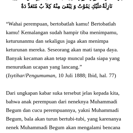
نَازِلَةٌعلََيْكِ يَمُوْتُ وَ يَبْقَىَ مِنْهُ كِلاَ بٌ مُتَعَدِّ دَةٌ
“Wahai perempuan, bertobatlah kamu! Bertobatlah
kamu! Kemalangan sudah hampir tiba menimpamu,
keturunanmu dan sekaligus juga akan menimpa
keturunan mereka. Seseorang akan mati tanpa daya.
Banyak kecaman akan tetap muncul pada siapa yang
menurutkan ucapan yang lancang.”
(
Isytihar
/
Pengumuman
, 10 Juli 1888; Ibid, hal. 77)
Dari ungkapan kabar suka tersebut jelas kepada kita,
bahwa anak perempuan dari neneknya Muhammadi
Begum dan cucu perempuannya, yakni Muhammadi
Begum, bala akan turun bertubi-tubi, yang karenanya
nenek Muhammadi Begum akan mengalami bencana