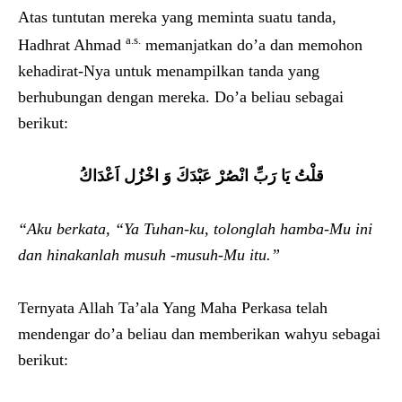
Atas tuntutan mereka yang meminta suatu tanda,
a.s.
Hadhrat Ahmad
memanjatkan do’a dan memohon
kehadirat-Nya untuk menampilkan tanda yang
berhubungan dengan mereka. Do’a beliau sebagai
berikut:
ُقلْتُ يَا رَبِّ انْصُرْ عَبْدَكَ وَ اخْزُل اَعْدَاك
“Aku berkata,
“
Ya Tuhan-ku, tolonglah hamba-Mu ini
dan hinakanlah musu
h
-musuh-Mu itu
.”
Ternyata Allah Ta’ala Yang Maha Perkasa telah
mendengar do’a beliau dan memberikan wahyu sebagai
berikut: