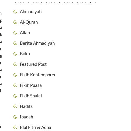
Ahmadiyah
n,
ap
Al-Quran
ka
Allah
ak
na
Berita Ahmadiyah
an
Buku
ng
an
Featured Post
ja
Fikih Kontemporer
un
da
Fikih Puasa
ah
Fikih Shalat
Hadits
Ibadah
an
Idul Fitri & Adha