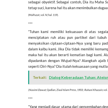
sebagai obyektif. Sebagai contoh, Dia itu Maha 
tetap suci, karena hal itu akan menimbulkan duga
(Malfuzat, vol. IV, hal. 119).
***
“Tuhan kami memiliki kekuasaan di atas segal
menciptakan ruh atau pun partikel dari tubu
menyaksikan ciptaan-ciptaan-Nya yang baru pad
dalam kalbu kami. Jika Dia tidak memiliki kemam
maka hal itu akan berarti kematian bagi kami. A
dipadankan dengan Wujud-Nya? Alangkah ajaib 
seperti Diri-Nya? Dia itulah kekuasaan yang mutlak
Terkait:
Dialog Keberadaan Tuhan: Ateis
(
Nasimi Dawat
, Qadian, Ziaul Islam Press, 1903;
Ruhani Khazain
, vol
***
“Yang menjadi dasar utama dari penyembahan dewa