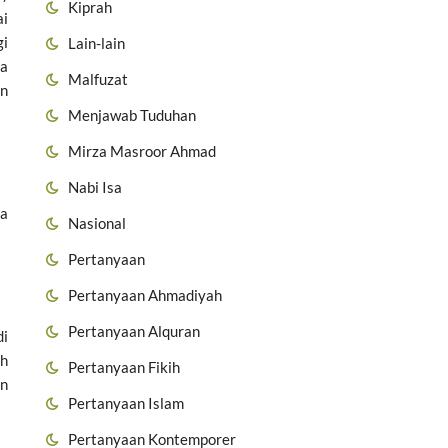
Kiprah
ai
gi
Lain-lain
ya
Malfuzat
an
Menjawab Tuduhan
Mirza Masroor Ahmad
Nabi Isa
pa
Nasional
Pertanyaan
Pertanyaan Ahmadiyah
Pertanyaan Alquran
di
ah
Pertanyaan Fikih
an
Pertanyaan Islam
Pertanyaan Kontemporer