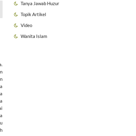
Tanya Jawab Huzur
Topik Artikel
Video
Wanita Islam
a.
an
an
oa
sa
da
ai
sa
tu
ah