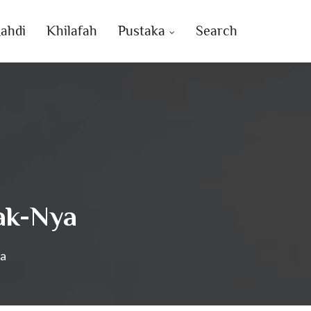
ahdi
Khilafah
Pustaka
Search
ak-Nya
a