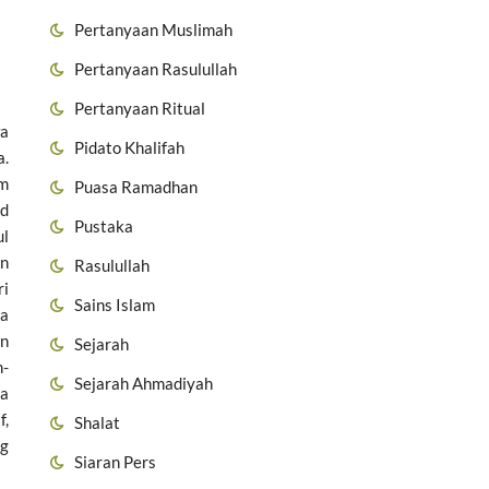
Pertanyaan Muslimah
Pertanyaan Rasulullah
Pertanyaan Ritual
wa
Pidato Khalifah
a.
am
Puasa Ramadhan
ud
Pustaka
l
an
Rasulullah
ri
Sains Islam
da
an
Sejarah
m-
Sejarah Ahmadiyah
da
f,
Shalat
ng
Siaran Pers