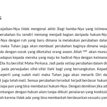
s
ajaiban-Nya tidak mengenal akhir. Bagi hamba-Nya yang istime
erubahan itu sendiri memang menjadi bagian daripada hukum-Ny
t-Nya dengan ruh yang baru dimana ia melakukan perubahan dal
a, maka Tuhan juga akan membuat perubahan baginya dimana wuj
swt
da dengan sosok yang diketahui orang awam. Allah
akan muncu
 adapun kepada mereka yang maju ke hadirat-Nya dengan keiman
a itu bersifat Maha Perkasa. Jadi pada setiap perubahan dalam di
pada perwujudan sifat-sifat Ilahi bagi yang bersangkutan. Kepa
eperti yang sudah mati maka Tuhan juga akan menarik Diri d
h
) juga telah mati. Semua perubahan tersebut terjadi berdasar huku
siapa pun yang bisa membatasi hukum-Nya. Dengan demikian jika a
ntangan dengan hukum alam tanpa diikuti penalaran yang konklusi
doh karena tidak ada yang bisa membantah berdasarkan sesuatu ya