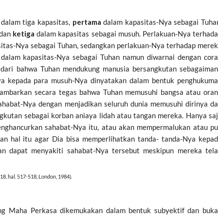
 dalam tiga kapasitas,
pertama
dalam kapasitas-Nya sebagai Tuha
 dan
ketiga
dalam kapasitas sebagai musuh. Perlakuan-Nya terhad
sitas-Nya sebagai Tuhan, sedangkan perlakuan-Nya terhadap mere
a dalam kapasitas-Nya sebagai Tuhan namun diwarnai dengan cor
yadari bahwa Tuhan mendukung manusia bersangkutan sebagaima
Nya kepada para musuh-Nya dinyatakan dalam bentuk penghukum
gambarkan secara tegas bahwa Tuhan memusuhi bangsa atau ora
habat-Nya dengan menjadikan seluruh dunia memusuhi dirinya d
kutan sebagai korban aniaya lidah atau tangan mereka. Hanya sa
menghancurkan sahabat-Nya itu, atau akan mempermalukan atau p
an hal itu agar Dia bisa memperlihatkan tanda- tanda-Nya kepa
an dapat menyakiti sahabat-Nya tersebut meskipun mereka tel
. 18, hal. 517-518, London, 1984).
Yang Maha Perkasa dikemukakan dalam bentuk subyektif dan buk