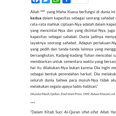
ac
w
h
h
swt
Allah
yang Maha Kuasa berfungsi di dunia ini
e
itt
at
ar
kedua
dalam kapasitas sebagai seorang sahabat
b
er
s
e
rata-rata mahluk ciptaan-Nya adalah dalam kapa
o
A
yang mencintai-Nya dan yang dicintai-Nya, jug
kapasitas sebagai sahabat. Dunia jadinya men
o
p
layaknya seorang sahabat. Adapun perlakuan-
k
p
yang pedih dan tanda-tanda lainnya yang meng
bersangkutan. Kadang-kadang Tuhan mencobai sa
membiarkan untuk sementara waktu yang bersang
hal itu dilakukan-Nya bukan karena Dia ingin 
sebagai bentuk perendahan harkat. Dia melakuk
seluruh dunia bahwa para musuh-Nya tidak ak
melakukan segala upaya habis-habisan.”
(
Nuzulul Masih
, Qadian, Ziaul Islam Press, 1909
; Ruhani Khazain
, vol
***
“Dalam Kitab Suci Al-Quran sifat-sifat Allah 