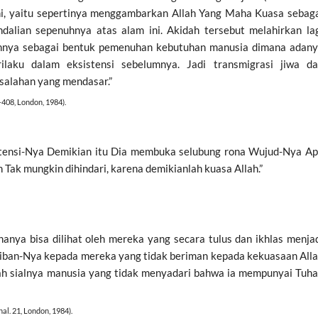
ahi, yaitu sepertinya menggambarkan Allah Yang Maha Kuasa sebag
alian sepenuhnya atas alam ini. Akidah tersebut melahirkan la
nnya sebagai bentuk pemenuhan kebutuhan manusia dimana adan
ilaku dalam eksistensi sebelumnya. Jadi transmigrasi jiwa d
alahan yang mendasar.”
07-408, London, 1984).
istensi-Nya Demikian itu Dia membuka selubung rona Wujud-Nya A
Tak mungkin dihindari, karena demikianlah kuasa Allah.”
anya bisa dilihat oleh mereka yang secara tulus dan ikhlas menja
iban-Nya kepada mereka yang tidak beriman kepada kekuasaan All
kah sialnya manusia yang tidak menyadari bahwa ia mempunyai Tuh
, hal. 21, London, 1984).