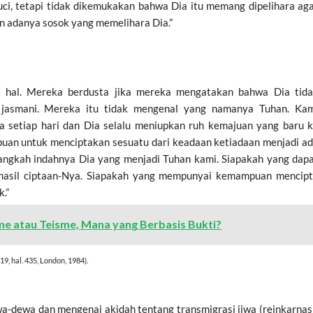
Suci, tetapi tidak dikemukakan bahwa Dia itu memang dipelihara ag
an adanya sosok yang memelihara Dia.”
a hal. Mereka berdusta jika mereka mengatakan bahwa Dia tid
h jasmani. Mereka itu tidak mengenal yang namanya Tuhan. Ka
a setiap hari dan Dia selalu meniupkan ruh kemajuan yang baru 
puan untuk menciptakan sesuatu dari keadaan ketiadaan menjadi a
langkah indahnya Dia yang menjadi Tuhan kami. Siapakah yang dap
hasil ciptaan-Nya. Siapakah yang mempunyai kemampuan mencip
.”
me atau Teisme, Mana yang Berbasis Bukti?
. 19, hal. 435, London, 1984).
-dewa dan mengenai akidah tentang transmigrasi jiwa (reinkarnas