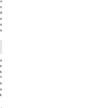
an
an
di
wa
ta
na
ya
ut
ak
wt
ah
ia
uk