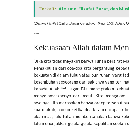
Terkait:
Ateisme, Filsafat Barat, dan Mu
(
Chasma Marifat
, Qadian, Anwar Ahmadiyyah Press, 1908;
Ruhani K
***
Kekuasaan Allah dalam Me
“Jika kita tidak meyakini bahwa Tuhan bersifat M
Pemakbulan dari doa-doa kita bergantung kepad
kekuatan di dalam tubuh atau pun ruhani yang tad
kesembuhan seseorang dari sakitnya yang terliha
swt
kepada Allah
agar Dia menciptakan kekuata
menyelamatkannya dari maut. Kita mengalami b
awalnya kita merasakan bahwa orang tersebut sud
suatu akhir, namun ketika doa kita mencapai kli
akan mati, lalu Tuhan memberitahukan bahwa keku
lalu menunjukkan gejala-gejala kepulihan seolah-