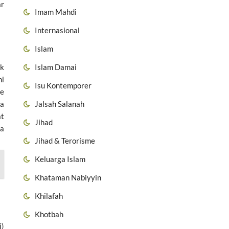
ar
Imam Mahdi
Internasional
Islam
Islam Damai
ak
mi
Isu Kontemporer
ke
Jalsah Salanah
da
at
Jihad
ta
Jihad & Terorisme
Keluarga Islam
Khataman Nabiyyin
Khilafah
Khotbah
i)