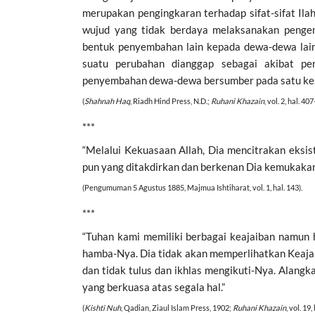
merupakan pengingkaran terhadap sifat-sifat Il
wujud yang tidak berdaya melaksanakan pengend
bentuk penyembahan lain kepada dewa-dewa lai
suatu perubahan dianggap sebagai akibat per
penyembahan dewa-dewa bersumber pada satu kes
(
Shahnah Haq
, Riadh Hind Press, N.D.;
Ruhani Khazain
, vol. 2, hal. 4
***
“Melalui Kekuasaan Allah, Dia mencitrakan eks
pun yang ditakdirkan dan berkenan Dia kemukakan 
(Pengumuman 5 Agustus 1885, Majmua Ishtiharat, vol. 1, hal. 143).
***
“Tuhan kami memiliki berbagai keajaiban namun h
hamba-Nya. Dia tidak akan memperlihatkan Keaja
dan tidak tulus dan ikhlas mengikuti-Nya. Alang
yang berkuasa atas segala hal.”
(
Kishti Nuh
, Qadian, Ziaul Islam Press, 1902;
Ruhani Khazain
, vol. 19