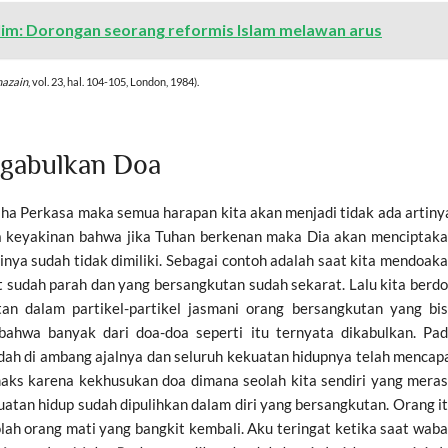
slim: Dorongan seorang reformis Islam melawan arus
hazain
, vol. 23, hal. 104-105, London, 1984).
ngabulkan Doa
aha Perkasa maka semua harapan kita akan menjadi tidak ada artiny
a keyakinan bahwa jika Tuhan berkenan maka Dia akan menciptak
inya sudah tidak dimiliki. Sebagai contoh adalah saat kita mendoak
t sudah parah dan yang bersangkutan sudah sekarat. Lalu kita berd
n dalam partikel-partikel jasmani orang bersangkutan yang bi
ahwa banyak dari doa-doa seperti itu ternyata dikabulkan. Pa
ah di ambang ajalnya dan seluruh kekuatan hidupnya telah mencap
maks karena kekhusukan doa dimana seolah kita sendiri yang mera
atan hidup sudah dipulihkan dalam diri yang bersangkutan. Orang i
olah orang mati yang bangkit kembali. Aku teringat ketika saat wab