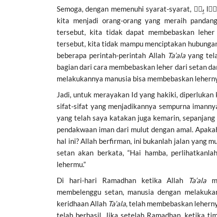
kita menjadi orang-orang yang meraih pandan
tersebut, kita tidak dapat membebaskan leher
tersebut, kita tidak mampu menciptakan hubunga
beberapa perintah-perintah Allah
Ta’ala
yang tela
bagian dari cara membebaskan leher dari setan da
melakukannya manusia bisa membebaskan lehernya 
Jadi, untuk merayakan Id yang hakiki, diperluka
sifat-sifat yang menjadikannya sempurna imannya
yang telah saya katakan juga kemarin, sepanjang
pendakwaan iman dari mulut dengan amal. Apakah
hal ini? Allah berfirman, ini bukanlah jalan yang 
setan akan berkata, “Hai hamba, perlihatkanla
lehermu.”
Di hari-hari Ramadhan ketika Allah
Ta’ala
me
membelenggu setan, manusia dengan melakukan
keridhaan Allah
Ta’ala
, telah membebaskan lehernya
telah berhasil. Jika setelah Ramadhan, ketika t