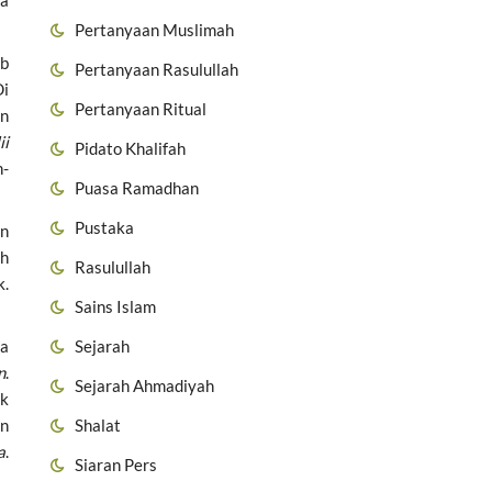
ra
Pertanyaan Muslimah
ab
Pertanyaan Rasulullah
Di
Pertanyaan Ritual
an
ii
Pidato Khalifah
h-
Puasa Ramadhan
Pustaka
an
ah
Rasulullah
k.
Sains Islam
Sejarah
ta
n
.
Sejarah Ahmadiyah
uk
Shalat
an
a
.
Siaran Pers