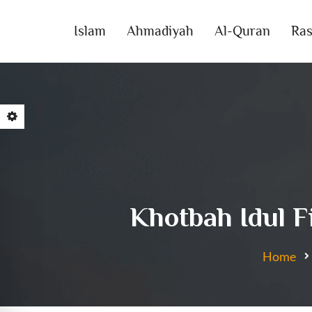
Islam
Ahmadiyah
Al-Quran
Ras
Khotbah Idul F
Home