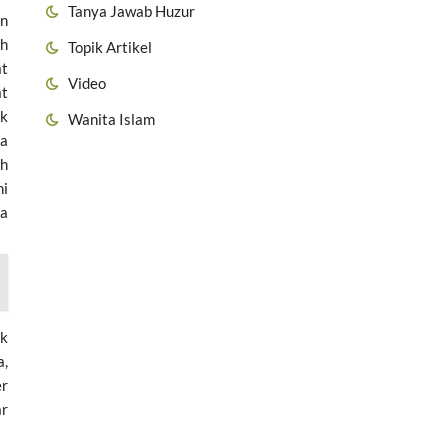
Tanya Jawab Huzur
an
ah
Topik Artikel
at
Video
at
uk
Wanita Islam
na
ah
ni
ra
uk
a,
er
ar