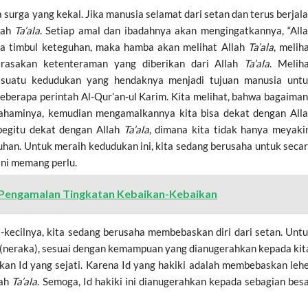
urga yang kekal. Jika manusia selamat dari setan dan terus berjal
lah
Ta’ala
. Setiap amal dan ibadahnya akan mengingatkannya, “All
nya timbul keteguhan, maka hamba akan melihat Allah
Ta’ala
, melih
rasakan ketenteraman yang diberikan dari Allah
Ta’ala
. Melih
h suatu kedudukan yang hendaknya menjadi tujuan manusia unt
berapa perintah Al-Qur’an-ul Karim. Kita melihat, bahwa bagaima
ahaminya, kemudian mengamalkannya kita bisa dekat dengan All
 begitu dekat dengan Allah
Ta’ala
, dimana kita tidak hanya meyaki
Tuhan. Untuk meraih kedudukan ini, kita sedang berusaha untuk seca
ini memang perlu.
an Pengamalan Tingkatan Kebaikan-Kebaikan
kecilnya, kita sedang berusaha membebaskan diri dari setan. Unt
i (neraka), sesuai dengan kemampuan yang dianugerahkan kepada kit
kan Id yang sejati. Karena Id yang hakiki adalah membebaskan leh
lah
Ta’ala
. Semoga, Id hakiki ini dianugerahkan kepada sebagian bes