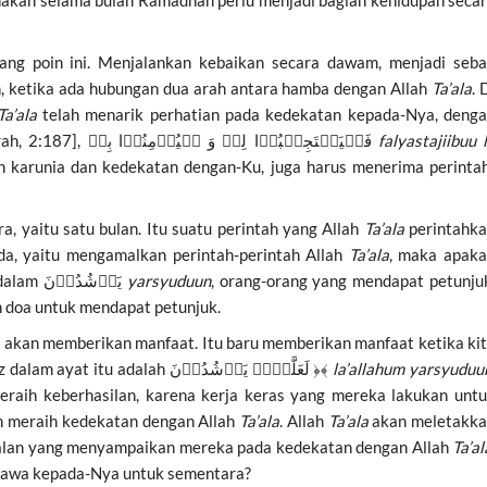
nakan selama bulan Ramadhan perlu menjadi bagian kehidupan seca
ang poin ini. Menjalankan kebaikan secara dawam, menjadi seb
n, ketika ada hubungan dua arah antara hamba dengan Allah
Ta’ala
. 
Ta’ala
telah menarik perhatian pada kedekatan kepada-Nya, deng
syarat [seperti tercantum dalam Surah Al-Baqarah, 2:187], فَلۡیَسۡتَجِیۡبُوۡا لِیۡ وَ لۡیُؤۡمِنُوۡا بِیۡ
falyastajiibuu l
n karunia dan kedekatan dengan-Ku, juga harus menerima perinta
, yaitu satu bulan. Itu suatu perintah yang Allah
Ta’ala
perintahk
ada, yaitu mengamalkan perintah-perintah Allah
Ta’ala
, maka apak
hasilnya? Dia berfirman, mereka akan termasuk dalam یَرۡشُدُوۡنَ
yarsyuduun
, orang-orang yang mendapat petunju
 doa untuk mendapat petunjuk.
 akan memberikan manfaat. Itu baru memberikan manfaat ketika ki
tetap tegak pada petunjuk secara permanen. Lafaz dalam ayat itu adalah لَعَلَّہُمۡ یَرۡشُدُوۡنَ ﴿﴾
la’allahum yarsyuduu
aih keberhasilan, karena kerja keras yang mereka lakukan unt
an meraih kedekatan dengan Allah
Ta’ala
. Allah
Ta’ala
akan meletakk
 Jalan yang menyampaikan mereka pada kedekatan dengan Allah
Ta’al
awa kepada-Nya untuk sementara?