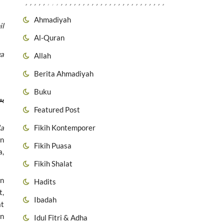
Ahmadiyah
il
Al-Quran
wa
Allah
Berita Ahmadiyah
Buku
بس
Featured Post
Fikih Kontemporer
la
an
Fikih Puasa
a,
Fikih Shalat
an
Hadits
t,
Ibadah
at
an
Idul Fitri & Adha