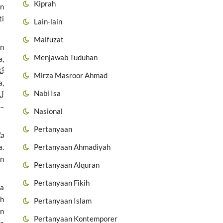
Kiprah
an
ti
Lain-lain
Malfuzat
an
Menjawab Tuduhan
a,
Mirza Masroor Ahmad
Nabi Isa
–
Nasional
Pertanyaan
la
Pertanyaan Ahmadiyah
a.
an
Pertanyaan Alquran
Pertanyaan Fikih
pa
ih
Pertanyaan Islam
an
Pertanyaan Kontemporer