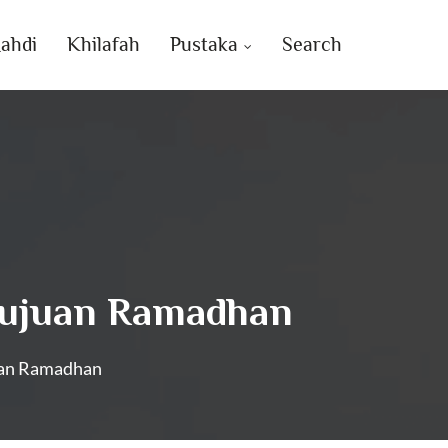
ahdi
Khilafah
Pustaka
Search
a Tujuan Ramadhan
juan Ramadhan