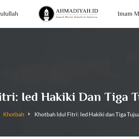
ulullah
Imam M
itri: Ied Hakiki Dan Tig
Khotbah
Khotbah Idul Fitri: Ied Hakiki dan Tiga Tu