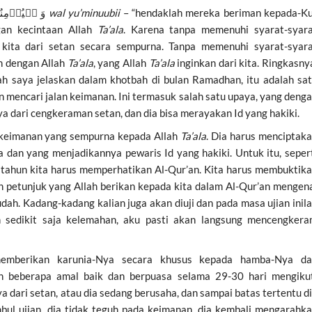
Semoga, dengan memenuhi syarat-syarat, وَ لۡیُؤۡمِنُوۡا بِیۡ
wa
l
yu’minuubii
– “hendaklah mereka beriman kepada-Ku
gan kecintaan Allah
Ta’ala
. Karena tanpa memenuhi syarat-syar
 kita dari setan secara sempurna. Tanpa memenuhi syarat-syar
n dengan Allah
Ta’ala
, yang Allah
Ta’ala
inginkan dari kita. Ringkasny
h saya jelaskan dalam khotbah di bulan Ramadhan, itu adalah sa
n mencari jalan keimanan. Ini termasuk salah satu upaya, yang deng
dari cengkeraman setan, dan dia bisa merayakan Id yang hakiki.
n keimanan yang sempurna kepada Allah
Ta’ala
. Dia harus menciptak
 dan yang menjadikannya pewaris Id yang hakiki. Untuk itu, seper
 tahun kita harus memperhatikan Al-Qur’an. Kita harus membuktik
 petunjuk yang Allah berikan kepada kita dalam Al-Qur’an mengen
mudah. Kadang-kadang kalian juga akan diuji dan pada masa ujian inil
h sedikit saja kelemahan, aku pasti akan langsung mencengker
mberikan karunia-Nya secara khusus kepada hamba-Nya da
 beberapa amal baik dan berpuasa selama 29-30 hari mengiku
 dari setan, atau dia sedang berusaha, dan sampai batas tertentu d
imbul ujian, dia tidak teguh pada keimanan, dia kembali mengarahk