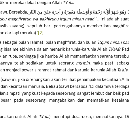
dikan mereka dekat dengan Allah
Ta’ala
.
Terdapat dalam sebuah hadist, bahwa Rasulullah (saw). Bersabda, وَهُوَ شَهْرٌ أَوَّلُهُ رَحْمَةٌ وَ أَوْسَطُهُ مَغْفِرَةٌ وَ آخِرُهُ عِتْقٌ مِنَ النَّارِ
uhu maghfiratun wa aakhiruhu itqu
m
minan naar
.’
“…Ini adalah sua
asih sayang), sepuluh hari pertengahannya memberikan maghfir
 dari api (neraka).”
[2]
a sebagai bulan rahmat, bulan maghfirat, dan bulan
‘itqum minan na
g bisa melebihinya dalam menarik karunia-karunia Allah
Ta’ala
? Pa
an rupa, sehingga jika hamba Allah memanfaatkan sarana tersebu
hannya telah sediakan untuk seorang
mu
’
min
, maka pasti sebag
, dan menjadi pewaris rahmat-rahmat dan karunia-karunia Allah
Ta’ala
.
(saw) ini, jika direnungkan, akan terlihat penampakan kecintaan All
dan kecintaan manusia. Beliau (saw) bersabda, ‘Di dalamnya terdap
dan simpati yang kuat kepada seseorang, sangat lembut dan baik pa
 besar pada seseorang, mengabaikan dan memaafkan kesalah
gunakan untuk Allah
Ta’ala
) menutupi dosa-dosa, memaafkannya. D