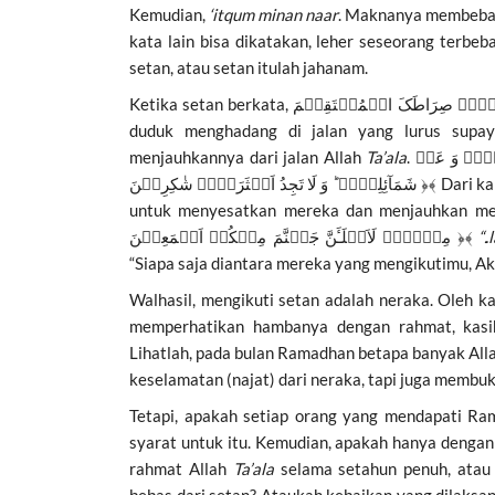
Kemudian,
‘itqum minan naar
. Maknanya membebask
kata lain bisa dikatakan, leher seseorang terbe
setan, atau setan itulah jahanam.
duduk menghadang di jalan yang lurus supay
menjauhkannya dari jalan Allah
Ta’ala
. ثُمَّ لَاٰتِیَنَّہُمۡ مِّنۡۢ بَیۡنِ اَیۡدِیۡہِمۡ وَ مِنۡ خَلۡفِہِمۡ وَ عَنۡ اَیۡمَانِہِمۡ وَ عَنۡ
شَمَآئِلِہِمۡ ؕ وَ لَا تَجِدُ اَکۡثَرَہُمۡ شٰکِرِیۡنَ ﴿﴾ Dari kanan kiri, depan belakang, aku akan memberikan mereka godaan dunia,
untuk menyesatkan mereka dan menjauhkan mer
مِنۡہُمۡ لَاَمۡلَـَٔنَّ جَہَنَّمَ مِنۡکُمۡ اَجۡمَعِیۡنَ ﴿﴾
“..l
“Siapa saja diantara mereka yang mengikutimu, A
Walhasil, mengikuti setan adalah neraka. Oleh k
memperhatikan hambanya dengan rahmat, kasi
Lihatlah, pada bulan Ramadhan betapa banyak All
keselamatan (najat) dari neraka, tapi juga membuk
Tetapi, apakah setiap orang yang mendapati Ra
syarat untuk itu. Kemudian, apakah hanya denga
rahmat Allah
Ta’ala
selama setahun penuh, atau