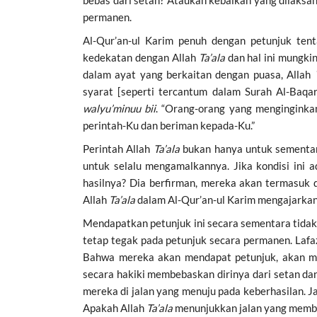
bebas dari setan? Ataukah kebaikan yang dilaksa
permanen.
Al-Qur’an-ul Karim penuh dengan petunjuk tent
kedekatan dengan Allah
Ta’ala
dan hal ini mungki
dalam ayat yang berkaitan dengan puasa, Allah
walyu’minuu bii
. “Orang-orang yang menginginka
perintah-Ku dan beriman kepada-Ku.”
Perintah Allah
Ta’ala
bukan hanya untuk sementara
untuk selalu mengamalkannya. Jika kondisi ini 
Allah
Ta’ala
dalam Al-Qur’an-ul Karim mengajarkan
Mendapatkan petunjuk ini secara sementara tidak
Bahwa mereka akan mendapat petunjuk, akan mer
secara hakiki membebaskan dirinya dari setan d
mereka di jalan yang menuju pada keberhasilan.
Apakah Allah
Ta’ala
menunjukkan jalan yang memb