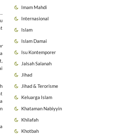
Imam Mahdi
‘…
Internasional
tu
at
Islam
Islam Damai
a
r
Isu Kontemporer
da
t,
Jalsah Salanah
ai
Jihad
Jihad & Terorisme
ah
at
Keluarga Islam
da
Khataman Nabiyyin
an
Khilafah
ia
Khotbah