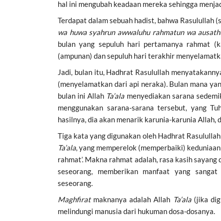
hal ini mengubah keadaan mereka sehingga menja
w
a
huwa
syahrun awwaluhu rahmatun wa ausat
h
bulan yang sepuluh hari pertamanya rahmat (k
(ampunan) dan sepuluh hari terakhir menyelamatkan
Jadi, bulan itu, Hadhrat Rasulullah menyatakanny
(menyelamatkan dari api neraka). Bulan mana yan
bulan ini Allah
Ta’ala
menyediakan sarana sedemiki
menggunakan sarana-sarana tersebut, yang Tu
hasilnya, dia akan menarik karunia-karunia Allah
Tiga kata yang digunakan oleh Hadhrat Rasulullah 
Ta’ala
, yang memperelok (memperbaiki) keduniaan 
rahmat’. Makna rahmat adalah, rasa kasih sayang 
seseorang, memberikan manfaat yang sangat
seseorang.
Maghfirat
maknanya adalah Allah
Ta’ala
(jika di
melindungi manusia dari hukuman dosa-dosanya.