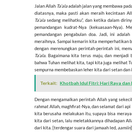
Jalan Allah
Ta’ala
adalah jalan yang membawa pada s
diatasnya, maka pasti akan meraih kecintaan Al
Ta’ala
sedang melihatku”, dan ketika dalam diri
pemandangan kudrat-Nya (kekuasaan-Nya). Me
pemandangan pengabulan doa. Jadi, ini adala
meraihnya. Sampai kemarin kita memperhatikan be
dengan merenungkan perintah-perintah ini, mem
Ta’ala
. Bagaimana kita terus maju, dan menjadi
bahwa Tuhan melihat kita, tapi kita juga melihat 
sempurna membebaskan leher kita dari setan dan 
Terkait:
Khotbah Idul Fitri: Hari Raya d
Dengan mengamalkan perintah Allah yang sekecil-
rahmat Allah, maghfirat-Nya, dan selamat dari ap
kita berusaha melakukan itu, supaya bisa meraya
kita dari setan, lalu meletakkannya dihadapan Al
dari kita. [terdengar suara dari jamaah Ied,
aamiin
]