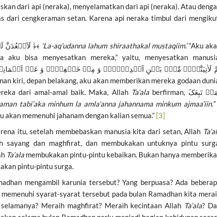
an dari api (neraka), menyelamatkan dari api (neraka). Atau deng
bas dari cengkeraman setan. Karena api neraka timbul dari mengiku
Ketika setan berkata, لَاَقۡعُدَنَّ لَہُمۡ صِرَاطَکَ الۡمُسۡتَقِیۡمَ ﴿ۙ﴾
‘La-aq’udanna lahum shiraathakal mustaqiim.’
“Aku ak
a aku bisa menyesatkan mereka,” yaitu, menyesatkan manusi
eka dari amal-amal baik. Maka, Allah
Ta’ala
berfirman, لَمَنۡ تَبِعَکَ
aman tabi’aka minhum la amla’anna jahannama minkum ajmaa
’
iin
.”
ku akan memenuhi jahanam dengan kalian semua.”
[3]
arena itu, setelah membebaskan manusia kita dari setan, Allah
Ta’a
h sayang dan maghfirat, dan membukakan untuknya pintu surg
ah
Ta’ala
membukakan pintu-pintu kebaikan. Bukan hanya memberik
akan pintu-pintu surga.
madhan mengambil karunia tersebut? Yang berpuasa? Ada bebera
n memenuhi syarat-syarat tersebut pada bulan Ramadhan kita mera
 selamanya? Meraih maghfirat? Meraih kecintaan Allah
Ta’ala
? D