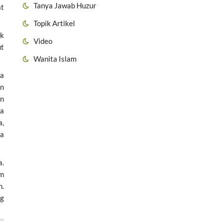
Tanya Jawab Huzur
at
Topik Artikel
uk
Video
ut
Wanita Islam
wa
an
an
na
a,
ya
a.
am
n.
ng