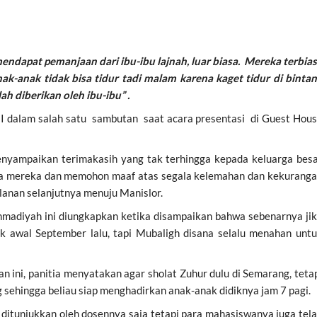
mendapat pemanjaan dari ibu-ibu lajnah, luar biasa. Mereka terbia
anak-anak tidak bisa tidur tadi malam karena kaget tidur di binta
lah diberikan oleh ibu-ibu” .
II dalam salah satu sambutan saat acara presentasi di Guest Hou
menyampaikan terimakasih yang tak terhingga kepada keluarga bes
a mereka dan memohon maaf atas segala kelemahan dan kekurang
lanan selanjutnya menuju Manislor.
hmadiyah ini diungkapkan ketika disampaikan bahwa sebenarnya ji
ak awal September lalu, tapi Mubaligh disana selalu menahan unt
n ini, panitia menyatakan agar sholat Zuhur dulu di Semarang, teta
g sehingga beliau siap menghadirkan anak-anak didiknya jam 7 pagi.
 ditunjukkan oleh dosennya saja tetapi para mahasiswanya juga tel