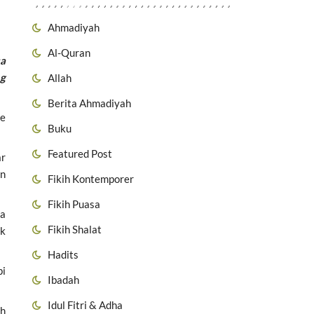
Ahmadiyah
Al-Quran
sa
ng
Allah
Berita Ahmadiyah
se
Buku
Featured Post
ar
an
Fikih Kontemporer
Fikih Puasa
ka
Fikih Shalat
uk
Hadits
pi
Ibadah
Idul Fitri & Adha
ah