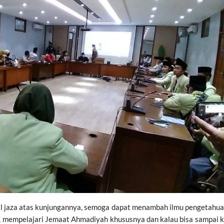
al jaza atas kunjungannya, semoga dapat menambah ilmu pengetahu
, mempelajari Jemaat Ahmadiyah khususnya dan kalau bisa sampai 