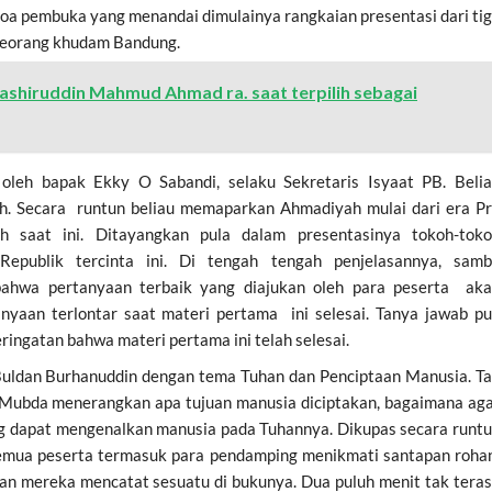
oa pembuka yang menandai dimulainya rangkaian presentasi dari ti
 seorang khudam Bandung.
ashiruddin Mahmud Ahmad ra. saat terpilih sebagai
oleh bapak Ekky O Sabandi, selaku Sekretaris Isyaat PB. Beli
 Secara runtun beliau memaparkan Ahmadiyah mulai dari era P
saat ini. Ditayangkan pula dalam presentasinya tokoh-tok
publik tercinta ini. Di tengah tengah penjelasannya, samb
 bahwa pertanyaan terbaik yang diajukan oleh para peserta ak
nyaan terlontar saat materi pertama ini selesai. Tanya jawab p
ingatan bahwa materi pertama ini telah selesai.
Buldan Burhanuddin dengan tema Tuhan dan Penciptaan Manusia. T
 Mubda menerangkan apa tujuan manusia diciptakan, bagaimana ag
g dapat mengenalkan manusia pada Tuhannya. Dikupas secara runt
mua peserta termasuk para pendamping menikmati santapan roha
ngan mereka mencatat sesuatu di bukunya. Dua puluh menit tak tera