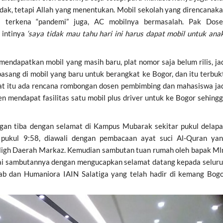
ndak, tetapi Allah yang menentukan. Mobil sekolah yang direncanak
terkena “pandemi” juga, AC mobilnya bermasalah. Pak Dose
 intinya
‘saya tidak mau tahu hari ini harus dapat mobil untuk ana
mendapatkan mobil yang masih baru, plat nomor saja belum rilis, ja
asang di mobil yang baru untuk berangkat ke Bogor, dan itu terbuk
aat itu ada rencana rombongan dosen pembimbing dan mahasiswa ja
sen mendapat fasilitas satu mobil plus driver untuk ke Bogor sehing
gan tiba dengan selamat di Kampus Mubarak sekitar pukul delap
 pukul 9:58, diawali dengan pembacaan ayat suci Al-Quran ya
aligh Daerah Markaz. Kemudian sambutan tuan rumah oleh bapak Ml
lai sambutannya dengan mengucapkan selamat datang kepada selur
ab dan Humaniora IAIN Salatiga yang telah hadir di kemang Bog