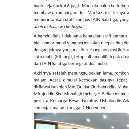
hadir sejak pukul 6 pagi. Manusia boleh berkehe
membawa rombongan ke Markaz ini ternyata 
memerintahkan staff kampus IAIN Salatiga, yang
anak mahasiswa ke Bogor’
.
Alhamdulillah, tidak lama kemudian staff kampus 
plat nomor mobil yang bermasalah dilepas dan dip
dengan joknya yang masih terbungkus plastik. S
satu mobil (Elf long), tetapi alhamdulillah pak do
dari IAIN Salatiga berangkat dua mobil.
Akhirnya setelah menunggu sekian lama, rombon
malam. Acara dimulai keesokan paginya tepat
ditilawatkan oleh Mln. Buldan Burhanuddin, Mub
Mirajuddin Shd, Mubaligh Incharge. Beliau memu
peserta Keluarga Besar Fakultas Ushuluddin Ad
semenjak malam, tanggal 1 Nopember.