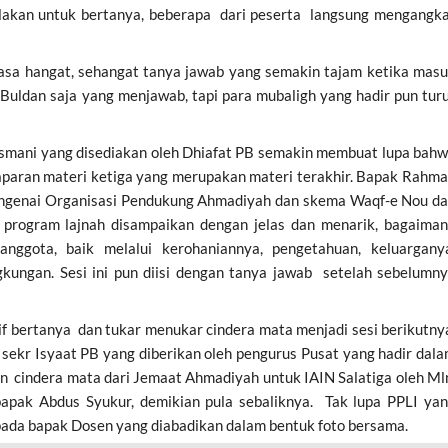
ilakan untuk bertanya, beberapa dari peserta langsung mengangk
rasa hangat, sehangat tanya jawab yang semakin tajam ketika mas
Buldan saja yang menjawab, tapi para mubaligh yang hadir pun tur
asmani yang disediakan oleh Dhiafat PB semakin membuat lupa bah
aparan materi ketiga yang merupakan materi terakhir. Bapak Rahm
engenai Organisasi Pendukung Ahmadiyah dan skema Waqf-e Nou d
rogram lajnah disampaikan dengan jelas dan menarik, bagaima
nggota, baik melalui kerohaniannya, pengetahuan, keluargany
gkungan. Sesi ini pun diisi dengan tanya jawab setelah sebelumn
f bertanya dan tukar menukar cindera mata menjadi sesi berikutny
 sekr Isyaat PB yang diberikan oleh pengurus Pusat yang hadir dal
n cindera mata dari Jemaat Ahmadiyah untuk IAIN Salatiga oleh Ml
bapak Abdus Syukur, demikian pula sebaliknya. Tak lupa PPLI ya
ada bapak Dosen yang diabadikan dalam bentuk foto bersama.