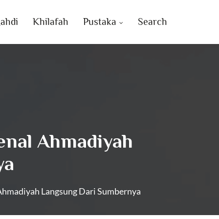
ahdi
Khilafah
Pustaka
Search
genal Ahmadiyah
ya
 Ahmadiyah Langsung Dari Sumbernya