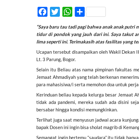
F
T
W
S
ac
w
h
h
“Saya baru tau tadi pagi bahwa anak anak putri 
e
itt
at
ar
tidur di pondok yang jauh dari ini. Saya takut 
b
er
s
e
lima seperti ini. Terimakasih atas fasilitas yang te
o
A
Ucapan tersebut disampaikan oleh Wakil Dekan I
o
p
Lt. 3 Parung, Bogor.
k
p
Selain itu Beliau atas nama pimpinan fakultas 
Jemaat Ahmadiyah yang telah berkenan menerim
para mahasisiwa/i serta memohon doa untuk perja
Kerinduan beliau kepada kelurga besar Jemaat A
tidak ada pandemi, mereka sudah ada disini sej
bersabar hingga kondisi memungkinkan.
Terlihat juga saat menyusun jadwal acara kunjunga
bapak Dosen ini ingin bisa sholat magrib di Keman
Semangat ingin bertemu “saudara” itu tidak hanya