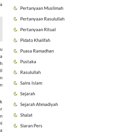
ga
Pertanyaan Muslimah
Pertanyaan Rasulullah
Pertanyaan Ritual
Pidato Khalifah
au
Puasa Ramadhan
ra
Pustaka
oh
il
Rasulullah
an
Sains Islam
un
Sejarah
ak
Sejarah Ahmadiyah
ar
Shalat
un
ni
Siaran Pers
sa