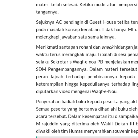
materi telah selesai. Ketika moderator mempers
tangannya.
Sejuknya AC pendingin di Guest House tetiba te
pada masalah konsep kenabian. Tidak hanya Mln. 
melengkapi jawaban satu sama lainnya.
Menikmati santapan rohani dan
snack
hidangan j
waktu terus merangkak maju. Tibalah di sesi pem
selaku Sekretaris Waqf-e nou PB menjelaskan m
SDM Pengembangannya. Dalam materi tersebut p
peran lajnah terhadap pembinaannya kepada a
keterampilan hingga kepeduliaanya terhadap lin
diputarkan video mengenai Waqf-e-Nou.
Penyerahan hadiah buku kepada peserta yang akti
Semua peserta yang bertanya dihadiahi buku oleh
acara tersebut. Dalam kesempatan itu disampaika
Mirajuddin yang diterima oleh Wakil Dekan III 
diwakil oleh tim Humas menyerahkan souvenir kep