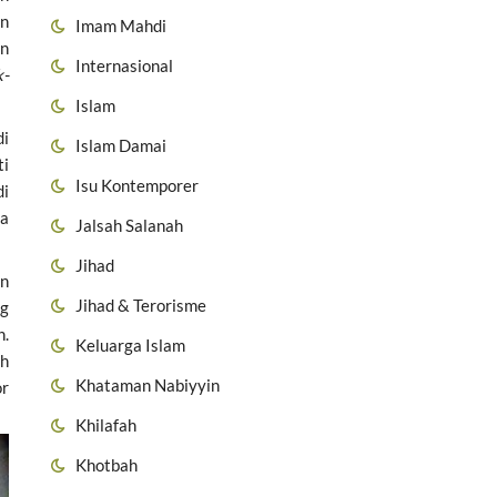
an
Imam Mahdi
n
Internasional
k-
Islam
di
Islam Damai
ti
Isu Kontemporer
di
ga
Jalsah Salanah
Jihad
an
Jihad & Terorisme
ng
n.
Keluarga Islam
uh
Khataman Nabiyyin
or
Khilafah
Khotbah