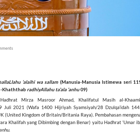
mments
hallaLlahu ‘alaihi wa sallam
(Manusia-Manusia Istimewa seri 11
l-Khaththab
radhiyAllahu ta’ala ‘anhu
0
9
)
 Hadhrat Mirza Masroor Ahmad, Khalifatul Masih al-Khaami
9 Juli 2021 (Wafa 1400 Hijriyah Syamsiyah/28 Dzulqa’idah 14
 UK (United Kingdom of Britain/Britania Raya). Pembahasan mengen
(Para Khalifah yang Dibimbing dengan Benar) yaitu Hadhrat ‘Umar i
‘anhu
.