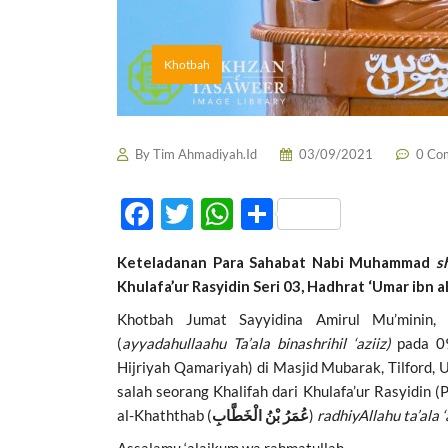
Khotbah
By
Tim Ahmadiyah.Id
03/09/2021
0 Co
F
T
W
S
ac
w
h
h
Keteladanan Para Sahabat Nabi Muhammad
s
e
itt
at
ar
Khulafa’ur Rasyidin Seri 0
3
, Hadhrat ‘Umar ibn
a
b
er
s
e
Khotbah Jumat Sayyidina Amirul Mu’minin,
o
A
(
ayyadahullaahu Ta’ala binashrihil ‘aziiz)
pada 0
o
p
Hijriyah Qamariyah) di Masjid Mubarak, Tilford,
salah seorang Khalifah dari Khulafa’ur Rasyidin 
k
p
al-Khaththab (
عُمَرُ بْنُ الْخَطَّابِ
)
radhiyAllahu ta’ala 