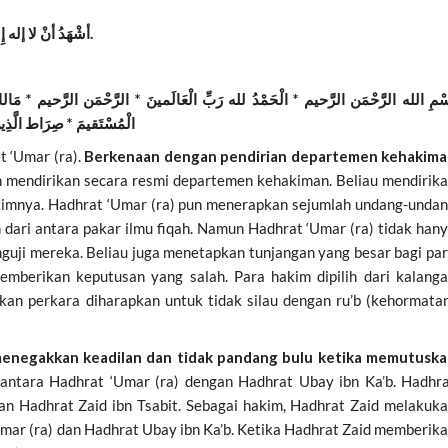
أشْهَدُ أنْ لا إله إِلا
.
ْمِ الله الرَّحْمَن الرَّحيم * الْحَمْدُ لله رَبِّ الْعَالَمينَ * الرَّحْمَن الرَّحيم * مَالك يَو
الْمُسْتَقيمَ * صِرَاط الَّذِينَ
 ‘Umar (ra).
Berkenaan dengan pendirian departemen kehakim
h mendirikan secara resmi departemen kehakiman. Beliau mendirik
kimnya. Hadhrat ‘Umar (ra) pun menerapkan sejumlah undang-unda
ih dari antara pakar ilmu fiqah. Namun Hadhrat ‘Umar (ra) tidak han
guji mereka. Beliau juga menetapkan tunjangan yang besar bagi pa
emberikan keputusan yang salah. Para hakim dipilih dari kalang
an perkara diharapkan untuk tidak silau dengan ru’b (kehormata
menegakkan keadilan dan tidak pandang bulu ketika memutusk
n antara Hadhrat ‘Umar (ra) dengan Hadhrat Ubay ibn Ka’b. Hadhr
n Hadhrat Zaid ibn Tsabit. Sebagai hakim, Hadhrat Zaid melakuk
mar (ra) dan Hadhrat Ubay ibn Ka’b. Ketika Hadhrat Zaid memberik