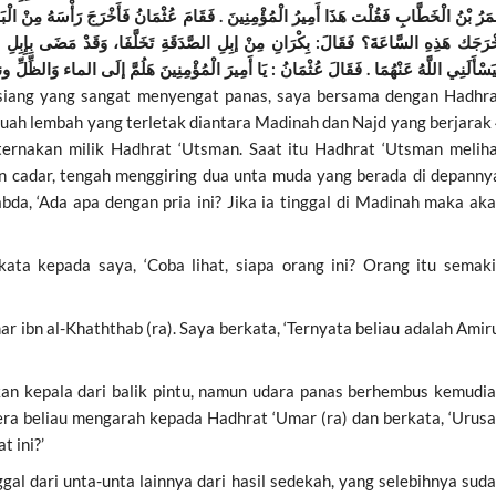
مَرُ بْنُ الْخَطَّابِ فَقُلْت هَذَا أَمِيرُ الْمُؤْمِنِينَ . فَقَامَ عُثْمَانُ فَأَخْرَجَ رَأْسَهُ مِنْ الْبَ
خْرَجَك هَذِهِ السَّاعَةَ؟ فَقَالَ: بِكْرَانِ مِنْ إبِلِ الصَّدَقَةِ تَخَلَّفَا، وَقَدْ مَضَى بِإِبِلِ
فَيَسْأَلَنِي اللَّهُ عَنْهُمَا . فَقَالَ عُثْمَانُ : يَا أَمِيرَ الْمُؤْمِنِينَ هَلُمَّ إلَى الماء وَالظ
siang yang sangat menyengat panas, saya bersama dengan Hadhr
buah lembah yang terletak diantara Madinah dan Najd yang berjarak
ternakan milik Hadhrat ‘Utsman. Saat itu Hadhrat ‘Utsman melih
n cadar, tengah menggiring dua unta muda yang berada di depanny
a, ‘Ada apa dengan pria ini? Jika ia tinggal di Madinah maka ak
ata kepada saya, ‘Coba lihat, siapa orang ini? Orang itu semak
r ibn al-Khaththab (ra). Saya berkata, ‘Ternyata beliau adalah Amir
kan kepala dari balik pintu, namun udara panas berhembus kemudi
gera beliau mengarah kepada Hadhrat ‘Umar (ra) dan berkata, ‘Urus
 ini?’
ggal dari unta-unta lainnya dari hasil sedekah, yang selebihnya sud