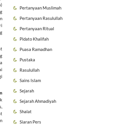
a)
Pertanyaan Muslimah
ng
Pertanyaan Rasulullah
an
ri
Pertanyaan Ritual
ng
Pidato Khalifah
at
Puasa Ramadhan
ng
Pustaka
wa
ai
Rasulullah
gi
Sains Islam
Sejarah
am
uk
Sejarah Ahmadiyah
s,
Shalat
at
an
Siaran Pers