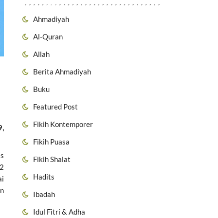
Ahmadiyah
Al-Quran
Allah
Berita Ahmadiyah
Buku
Featured Post
Fikih Kontemporer
9
,
Fikih Puasa
s
Fikih Shalat
42
Hadits
ai
bn
Ibadah
Idul Fitri & Adha