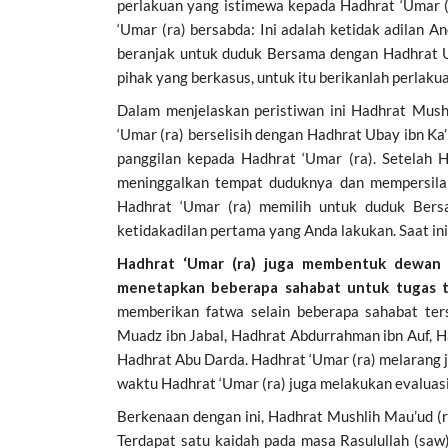
perlakuan yang istimewa kepada Hadhrat ‘Umar (
‘Umar (ra) bersabda: Ini adalah ketidak adilan 
beranjak untuk duduk Bersama dengan Hadhrat U
pihak yang berkasus, untuk itu berikanlah perlak
Dalam menjelaskan peristiwan ini Hadhrat Mushl
‘Umar (ra) berselisih dengan Hadhrat Ubay ibn K
panggilan kepada Hadhrat ‘Umar (ra). Setelah 
meninggalkan tempat duduknya dan mempersilah
Hadhrat ‘Umar (ra) memilih untuk duduk Bers
ketidakadilan pertama yang Anda lakukan. Saat in
Hadhrat ‘Umar (ra) juga membentuk dewan
menetapkan beberapa sahabat untuk tugas 
memberikan fatwa selain beberapa sahabat ters
Muadz ibn Jabal, Hadhrat Abdurrahman ibn Auf, Ha
Hadhrat Abu Darda. Hadhrat ‘Umar (ra) melarang 
waktu Hadhrat ‘Umar (ra) juga melakukan evaluasi 
Berkenaan dengan ini, Hadhrat Mushlih Mau’ud (r
Terdapat satu kaidah pada masa Rasulullah (saw)