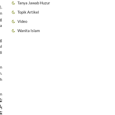
Tanya Jawab Huzur
),
Topik Artikel
an
ng
Video
ta
Wanita Islam
ng
ul
di
an
h.
ah
an
بَي
بِ
يَ