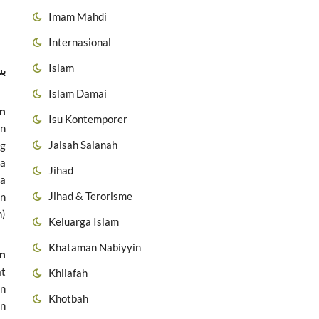
Imam Mahdi
Internasional
Islam
بس
Islam Damai
an
Isu Kontemporer
an
Jalsah Salanah
ng
ya
Jihad
ra
Jihad & Terorisme
an
n)
Keluarga Islam
Khataman Nabiyyin
an
at
Khilafah
an
Khotbah
an