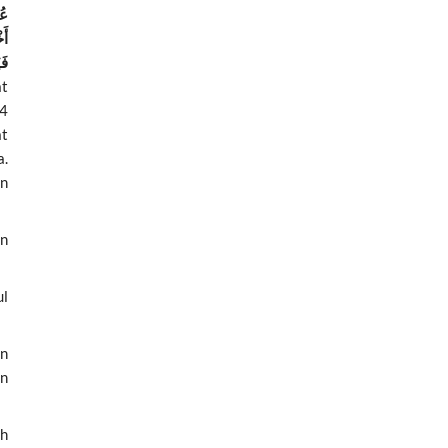
عُ
أَ
 !
at
 4
at
a.
an
in
ul
an
an
ah