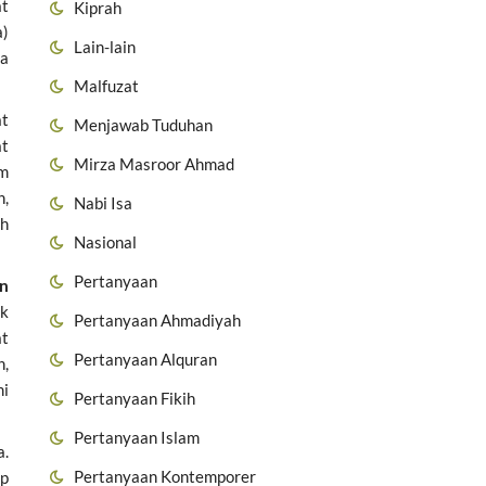
at
Kiprah
a)
Lain-lain
ra
Malfuzat
at
Menjawab Tuduhan
at
Mirza Masroor Ahmad
im
n,
Nabi Isa
ah
Nasional
Pertanyaan
n
uk
Pertanyaan Ahmadiyah
at
Pertanyaan Alquran
h,
mi
Pertanyaan Fikih
Pertanyaan Islam
a.
Pertanyaan Kontemporer
ap