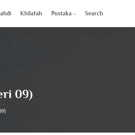
ahdi
Khilafah
Pustaka
Search
ri 09)
09)