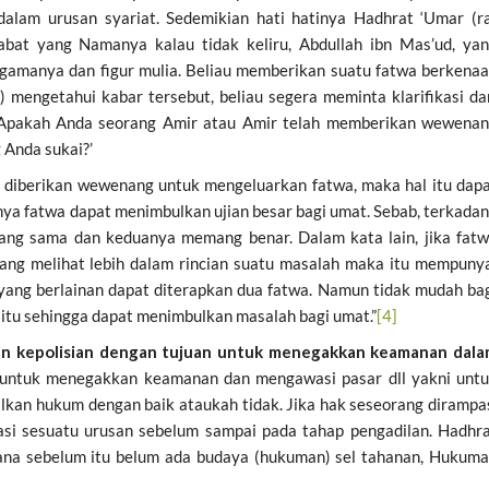
dalam urusan syariat. Sedemikian hati hatinya Hadhrat ‘Umar (r
bat yang Namanya kalau tidak keliru, Abdullah ibn Mas’ud, ya
amanya dan figur mulia. Beliau memberikan suatu fatwa berkena
 mengetahui kabar tersebut, beliau segera meminta klarifikasi da
 ‘Apakah Anda seorang Amir atau Amir telah memberikan wewena
 Anda sukai?’
g diberikan wewenang untuk mengeluarkan fatwa, maka hal itu dap
a fatwa dapat menimbulkan ujian besar bagi umat. Sebab, terkada
yang sama dan keduanya memang benar. Dalam kata lain, jika fat
rang melihat lebih dalam rincian suatu masalah maka itu mempuny
 yang berlainan dapat diterapkan dua fatwa. Namun tidak mudah ba
 itu sehingga dapat menimbulkan masalah bagi umat.”
[4]
men kepolisian dengan tujuan untuk menegakkan keamanan dal
 untuk menegakkan keamanan dan mengawasi pasar dll yakni unt
an hukum dengan baik ataukah tidak. Jika hak seseorang dirampa
i sesuatu urusan sebelum sampai pada tahap pengadilan. Hadhr
ana sebelum itu belum ada budaya (hukuman) sel tahanan, Hukum