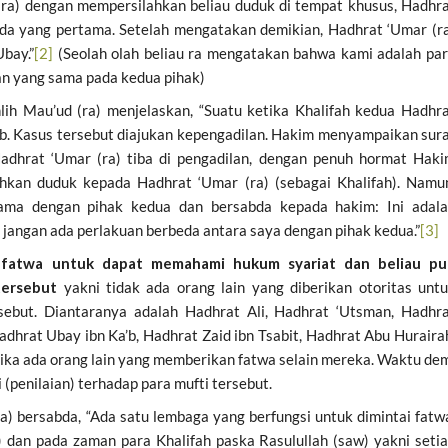
ra) dengan mempersilahkan beliau duduk di tempat khusus, Hadhr
Anda yang pertama. Setelah mengatakan demikian, Hadhrat ‘Umar (r
bay.”
[2]
(Seolah olah beliau ra mengatakan bahwa kami adalah pa
uan yang sama pada kedua pihak)
ih Mau’ud (ra) menjelaskan, “Suatu ketika Khalifah kedua Hadhr
a’b. Kasus tersebut diajukan kepengadilan. Hakim menyampaikan sur
Hadhrat ‘Umar (ra) tiba di pengadilan, dengan penuh hormat Hak
kan duduk kepada Hadhrat ‘Umar (ra) (sebagai Khalifah). Namu
ama dengan pihak kedua dan bersabda kepada hakim: Ini adal
i jangan ada perlakuan berbeda antara saya dengan pihak kedua.”
[3]
 fatwa untuk dapat memahami hukum syariat dan beliau pu
tersebut
yakni tidak ada orang lain yang diberikan otoritas unt
ebut. Diantaranya adalah Hadhrat Ali, Hadhrat ‘Utsman, Hadhr
dhrat Ubay ibn Ka’b, Hadhrat Zaid ibn Tsabit, Hadhrat Abu Huraira
jika ada orang lain yang memberikan fatwa selain mereka. Waktu de
(penilaian) terhadap para mufti tersebut.
a) bersabda, “Ada satu lembaga yang berfungsi untuk dimintai fatw
 dan pada zaman para Khalifah paska Rasulullah (saw) yakni seti