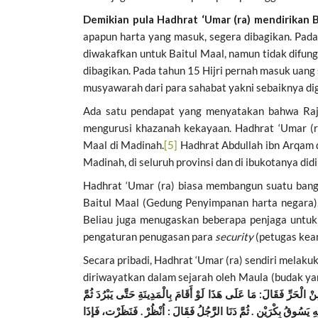
Demikian pula Hadhrat ‘Umar (ra) mendirikan B
apapun harta yang masuk, segera dibagikan. Pada
diwakafkan untuk Baitul Maal, namun tidak difung
dibagikan. Pada tahun 15 Hijri pernah masuk uang
musyawarah dari para sahabat yakni sebaiknya di
Ada satu pendapat yang menyatakan bahwa Raj
mengurusi khazanah kekayaan. Hadhrat ‘Umar (ra
Maal di Madinah.
[5]
Hadhrat Abdullah ibn Arqam di
Madinah, di seluruh provinsi dan di ibukotanya didi
Hadhrat ‘Umar (ra) biasa membangun suatu bang
Baitul Maal (Gedung Penyimpanan harta negara)
Beliau juga menugaskan beberapa penjaga untuk
pengaturan penugasan para
security
(petugas kea
Secara pribadi, Hadhrat ‘Umar (ra) sendiri melaku
diriwayatkan dalam sejarah oleh Maula (budak y
لْحَرِّ فَقَالَ: مَا عَلَى هَذَا لَوْ أَقَامَ بِالْمَدِينَةِ حَتَّى يَبْرُدَ ثُمَّ
سُوقُ بِكْرَيْنِ . ثُمَّ دَنَا الرَّجُلُ فَقَالَ : اُنْظُرْ . فَنَظَرْت، فَإِذَا