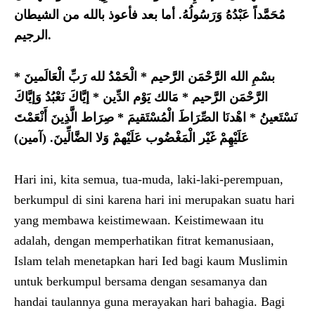
مُحَمَّداً عَبْدُهُ وَرَسُولُهُ.
أما بعد فأعوذ بالله من الشيطان
الرجيم.
بسْمِ الله الرَّحْمَن الرَّحيم * الْحَمْدُ لله رَبِّ الْعَالَمينَ *
الرَّحْمَن الرَّحيم * مَالك يَوْم الدِّين * إيَّاكَ نَعْبُدُ وَإيَّاكَ
نَسْتَعينُ * اهْدنَا الصِّرَاطَ الْمُسْتَقيمَ * صِرَاط الَّذِينَ أَنْعَمْتَ
عَلَيْهِمْ غَيْر الْمَغْضُوب عَلَيْهمْ وَلا الضَّالِّينَ. (آمين)
Hari ini, kita semua, tua-muda, laki-laki-perempuan,
berkumpul di sini karena hari ini merupakan suatu hari
yang membawa keistimewaan. Keistimewaan itu
adalah, dengan memperhatikan fitrat kemanusiaan,
Islam telah menetapkan hari Ied bagi kaum Muslimin
untuk berkumpul bersama dengan sesamanya dan
handai taulannya guna merayakan hari bahagia. Bagi