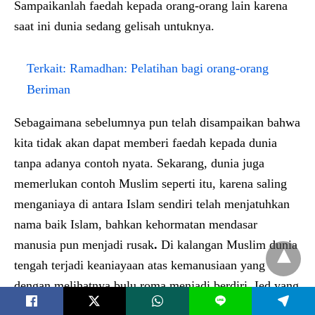
Sampaikanlah faedah kepada orang-orang lain karena
saat ini dunia sedang gelisah untuknya.
Terkait:
Ramadhan: Pelatihan bagi orang-orang
Beriman
Sebagaimana sebelumnya pun telah disampaikan bahwa
kita tidak akan dapat memberi faedah kepada dunia
tanpa adanya contoh nyata. Sekarang, dunia juga
memerlukan contoh Muslim seperti itu, karena saling
menganiaya di antara Islam sendiri telah menjatuhkan
nama baik Islam, bahkan kehormatan mendasar
manusia pun menjadi rusak
.
Di kalangan Muslim dunia
tengah terjadi keaniayaan atas kemanusiaan yang
dengan melihatnya bulu roma menjadi berdiri. Ied yang
L
telah ditetapkan Allah
Ta’ala
bagi kaum Muslimin