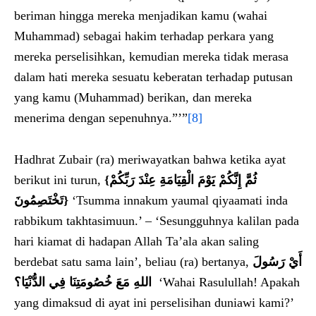
beriman hingga mereka menjadikan kamu (wahai
Muhammad) sebagai hakim terhadap perkara yang
mereka perselisihkan, kemudian mereka tidak merasa
dalam hati mereka sesuatu keberatan terhadap putusan
yang kamu (Muhammad) berikan, dan mereka
menerima dengan sepenuhnya.”’”
[8]
Hadhrat Zubair (ra) meriwayatkan bahwa ketika ayat
berikut ini turun,
{
ثُمَّ إِنَّكُمْ يَوْمَ الْقِيَامَةِ عِنْدَ رَبِّكُمْ
تَخْتَصِمُونَ
}
‘Tsumma innakum yaumal qiyaamati inda
rabbikum takhtasimuun.’ – ‘Sesungguhnya kalilan pada
hari kiamat di hadapan Allah Ta’ala akan saling
berdebat satu sama lain’, beliau (ra) bertanya,
أَيْ رَسُولَ
اللهِ مَعَ خُصُومَتِنَا فِي الدُّنْيَا؟
‘Wahai Rasulullah! Apakah
yang dimaksud di ayat ini perselisihan duniawi kami?’