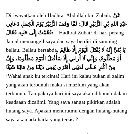
Diriwayatkan oleh Hadhrat Abdullah bin Zubair,
عَنْ
لَمَّا وَقَفَ الزُّبَيْرُ يَوْمَ الْجَمَلِ دَعَانِي
:
عَبْدِ اللهِ بْنِ الزُّبَيْرِ قَالَ
فَقُمْتُ إِلَى جَنْبِهِ فَقَالَ
:
“Hadhrat Zubair di hari perang
Jamal memanggil saya dan saya berdiri di samping
beliau. Beliau bersabda,
يَا بُنَيِّ إِنَّهُ لَا يُقْتَلُ الْيَوْمَ إِلَّا ظَالِمٌ
أَوْ مَظْلُومٌ، وَإِنِّي لَا أُرَانِي إِلَّا سَأُقْتَلُ الْيَوْمَ مَظْلُومًا، وَإِنَّ
مِنْ أَكْبَرِ هَـمِّي لَدَيْنِي أَفَتُرَى يُبْقِي دَيْنُنَا مِنْ مَالِنَا شَيْئًا
‘Wahai anak ku tercinta! Hari ini kalau bukan si zalim
yang akan terbunuh maka si mazlum yang akan
terbunuh. Tampaknya hari ini saya akan dibunuh dalam
keadaaan dizalimi. Yang saya sangat pikirkan adalah
hutang saya. Apakah menurutmu dengan hutang-hutang
saya akan ada harta yang tersisa?