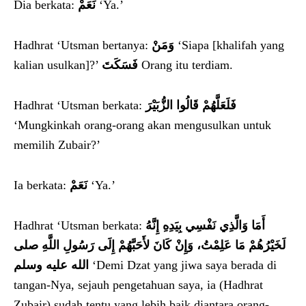
Dia berkata:
نَعَمْ
‘Ya.’
Hadhrat ‘Utsman bertanya:
وَمَنْ
‘Siapa [khalifah yang
kalian usulkan]?’
فَسَكَتَ
Orang itu terdiam.
Hadhrat ‘Utsman berkata:
فَلَعَلَّهُمْ قَالُوا الزُّبَيْرَ
‘Mungkinkah orang-orang akan mengusulkan untuk
memilih Zubair?’
Ia berkata:
نَعَمْ
‘Ya.’
Hadhrat ‘Utsman berkata:
أَمَا وَالَّذِي نَفْسِي بِيَدِهِ إِنَّهُ
لَخَيْرُهُمْ مَا عَلِمْتُ، وَإِنْ كَانَ لأَحَبَّهُمْ إِلَى رَسُولِ اللَّهِ صلى
الله عليه وسلم
‘Demi Dzat yang jiwa saya berada di
tangan-Nya, sejauh pengetahuan saya, ia (Hadhrat
Zubair) sudah tentu yang lebih baik diantara orang-