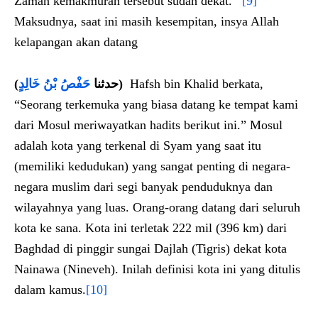
Zaman kemakmuran tersebut sudah dekat.’”
[9]
Maksudnya, saat ini masih kesempitan, insya Allah
kelapangan akan datang
(
حَفْصُ بْنُ خَالِدٍ
حدثنا
)
Hafsh bin Khalid berkata,
“Seorang terkemuka yang biasa datang ke tempat kami
dari Mosul meriwayatkan hadits berikut ini.” Mosul
adalah kota yang terkenal di Syam yang saat itu
(memiliki kedudukan) yang sangat penting di negara-
negara muslim dari segi banyak penduduknya dan
wilayahnya yang luas. Orang-orang datang dari seluruh
kota ke sana. Kota ini terletak 222 mil (396 km) dari
Baghdad di pinggir sungai Dajlah (Tigris) dekat kota
Nainawa (Nineveh). Inilah definisi kota ini yang ditulis
dalam kamus.
[10]