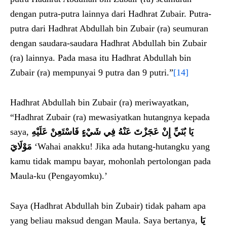
dengan putra-putra lainnya dari Hadhrat Zubair. Putra-
putra dari Hadhrat Abdullah bin Zubair (ra) seumuran
dengan saudara-saudara Hadhrat Abdullah bin Zubair
(ra) lainnya. Pada masa itu Hadhrat Abdullah bin
Zubair (ra) mempunyai 9 putra dan 9 putri.”
[14]
Hadhrat Abdullah bin Zubair (ra) meriwayatkan,
“Hadhrat Zubair (ra) mewasiyatkan hutangnya kepada
saya,
يَا بُنَيِّ إِنْ عَجَزْتَ عَنْهُ فِي شَيْءٍ فَاسْتَعِنْ عَلَيْهِ
مَوْلَايَ
‘Wahai anakku! Jika ada hutang-hutangku yang
kamu tidak mampu bayar, mohonlah pertolongan pada
Maula-ku (Pengayomku).’
Saya (Hadhrat Abdullah bin Zubair) tidak paham apa
yang beliau maksud dengan Maula. Saya bertanya,
يَا