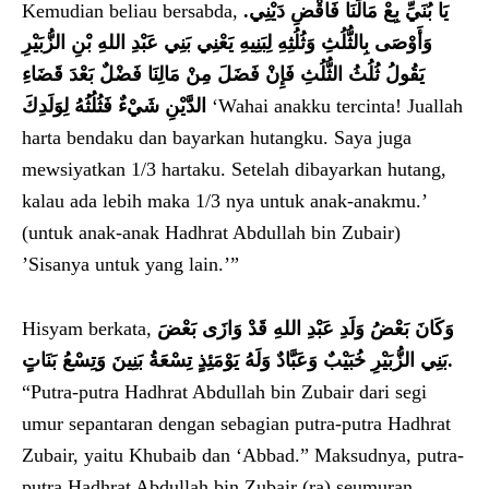
Kemudian beliau bersabda,
.
يَا بُنَيِّ بِعْ مَالَنَا فَاقْضِ دَيْنِي
وَأَوْصَى بِالثُّلُثِ وَثُلُثِهِ لِبَنِيهِ يَعْنِي بَنِي عَبْدِ اللهِ بْنِ الزُّبَيْرِ
يَقُولُ ثُلُثُ الثُّلُثِ فَإِنْ فَضَلَ مِنْ مَالِنَا فَضْلٌ بَعْدَ قَضَاءِ
الدَّيْنِ شَيْءٌ فَثُلُثُهُ لِوَلَدِكَ
‘Wahai anakku tercinta! Juallah
harta bendaku dan bayarkan hutangku. Saya juga
mewsiyatkan 1/3 hartaku. Setelah dibayarkan hutang,
kalau ada lebih maka 1/3 nya untuk anak-anakmu.’
(untuk anak-anak Hadhrat Abdullah bin Zubair)
’Sisanya untuk yang lain.’”
Hisyam berkata,
وَكَانَ بَعْضُ وَلَدِ عَبْدِ اللهِ قَدْ وَازَى بَعْضَ
بَنِي الزُّبَيْرِ خُبَيْبٌ وَعَبَّادٌ وَلَهُ يَوْمَئِذٍ تِسْعَةُ بَنِينَ وَتِسْعُ بَنَاتٍ
.
“Putra-putra Hadhrat Abdullah bin Zubair dari segi
umur sepantaran dengan sebagian putra-putra Hadhrat
Zubair, yaitu Khubaib dan ‘Abbad.” Maksudnya, putra-
putra Hadhrat Abdullah bin Zubair (ra) seumuran