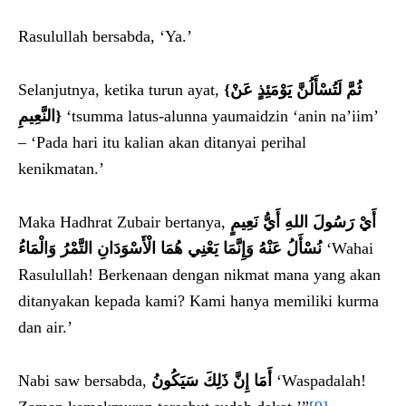
Rasulullah bersabda, ‘Ya.’
Selanjutnya, ketika turun ayat,
{
ثُمَّ لَتُسْأَلُنَّ يَوْمَئِذٍ عَنْ
النَّعِيمِ
}
‘tsumma latus-alunna yaumaidzin ‘anin na’iim’
– ‘Pada hari itu kalian akan ditanyai perihal
kenikmatan.’
Maka Hadhrat Zubair bertanya,
أَيْ رَسُولَ اللهِ أَيُّ نَعِيمٍ
نُسْأَلُ عَنْهُ وَإِنَّمَا يَعْنِي هُمَا الْأَسْوَدَانِ التَّمْرُ وَالْمَاءُ
‘Wahai
Rasulullah! Berkenaan dengan nikmat mana yang akan
ditanyakan kepada kami? Kami hanya memiliki kurma
dan air.’
Nabi saw bersabda,
أَمَا إِنَّ ذَلِكَ سَيَكُونُ
‘Waspadalah!