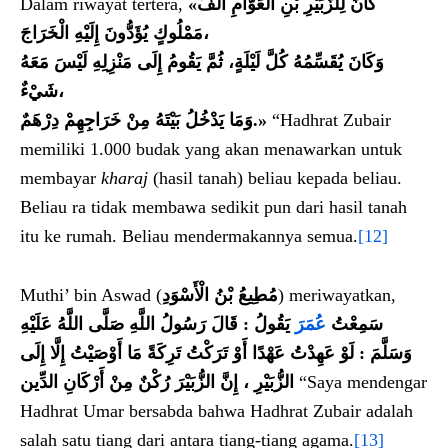
Dalam riwayat tertera,
«
كَانَ لِلزُّبَيْرِ بْنِ الْعَوَّامِ أَلْفُ
مَمْلُوكٍ يُؤَدُّونَ إِلَيْهِ الْخَرَاجَ،
وَكَانَ يُقَسِّمُهُ كُلَّ لَيْلَةٍ، ثُمَّ يَقُومُ إِلَى مَنْزِلِهِ لَيْسَ مَعَهُ
شَيْءٌ،
وَمَا يَدْخُلُ بَيْتَهُ مِنْ خَرَاجِهِمْ دِرْهَمٌ
.»
“Hadhrat Zubair
memiliki 1.000 budak yang akan menawarkan untuk
membayar
kharaj
(hasil tanah) beliau kepada beliau.
Beliau ra tidak membawa sedikit pun dari hasil tanah
itu ke rumah. Beliau mendermakannya semua.
[12]
Muthi’ bin Aswad (
مُطِيعُ بْنُ الْأَسْوَدِ
) meriwayatkan,
قَالَ رَسُولُ اللَّهِ صَلَّى اللَّهُ عَلَيْهِ
:
يَقُولُ
عُمَرَ
سَمِعْتُ
لَوْ عَهِدْتُ عَهْدًا أَوْ تَرَكْتُ تَرِكَةً مَا أَوْصَيْتُ إِلَّا إِلَى
:
وَسَلَّمَ
الزُّبَيْرِ ، إِنَّ الزُّبَيْرَ رُكْنٌ مِنْ أَرْكَانِ الدِّين
“Saya mendengar
Hadhrat Umar bersabda bahwa Hadhrat Zubair adalah
salah satu tiang dari antara tiang-tiang agama.
[13]