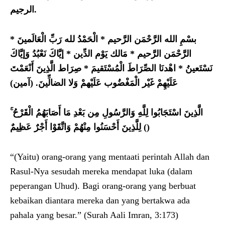
الرجيم.
*
الْحَمْدُ لله رَبِّ الْعَالَمينَ
*
بسْمِ الله الرَّحْمَن الرَّحيم
إيَّاكَ نَعْبُدُ وَإيَّاكَ
*
مَالك يَوْم الدِّين
*
الرَّحْمَن الرَّحيم
صِرَاط الَّذِينَ أَنْعَمْتَ
*
اهْدنَا الصِّرَاطَ الْمُسْتَقيمَ
*
نَسْتَعينُ
)
آمين
. (
لِّينَ
ضا
عَلَيْهِمْ غَيْر الْمَغْضُوب عَلَيْهمْ وَلا ال
الَّذِينَ اسْتَجَابُوا لِلَّهِ وَالرَّسُولِ مِن بَعْدِ مَا أَصَابَهُمُ الْقَرْحُ ۚ
لِلَّذِينَ أَحْسَنُوا مِنْهُمْ وَاتَّقَوْا أَجْرٌ عَظِيمٌ ()
“(Yaitu) orang-orang yang mentaati perintah Allah dan
Rasul-Nya sesudah mereka mendapat luka (dalam
peperangan Uhud). Bagi orang-orang yang berbuat
kebaikan diantara mereka dan yang bertakwa ada
pahala yang besar.” (Surah Aali Imran, 3:173)