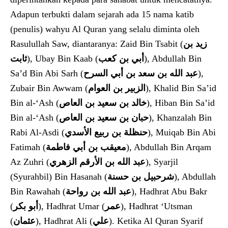
Adapun terbukti dalam sejarah ada 15 nama katib
(penulis) wahyu Al Quran yang selalu diminta oleh
Rasulullah Saw, diantaranya: Zaid Bin Tsabit (
زيد بن
ثابت
), Ubay Bin Kaab (
أبي بن كعب
), Abdullah Bin
Sa’d Bin Abi Sarh (
عبد الله بن سعد بن أبي السرح
),
Zubair Bin Awwam (
الزبير بن العوام
), Khalid Bin Sa’id
Bin al-‘Ash (
خالد بن سعيد بن العاص
), Hiban Bin Sa’id
Bin al-‘Ash (
حبان بن سعيد بن العاص
), Khanzalah Bin
Rabi Al-Asdi (
حنظلة بن ربيع الأسدي
), Muiqab Bin Abi
Fatimah (
معيقب بن أبي فاطمة
), Abdullah Bin Arqam
Az Zuhri (
عبد الله بن الأرقم الزهري
), Syarjil
(Syurahbil) Bin Hasanah (
شرحبيل بن حسنة
), Abdullah
Bin Rawahah (
عبد الله بن رواحة
), Hadhrat Abu Bakr
(
أبو بكر
), Hadhrat Umar (
عمر
), Hadhrat ‘Utsman
(
عثمان
), Hadhrat Ali (
علي
). Ketika Al Quran Syarif