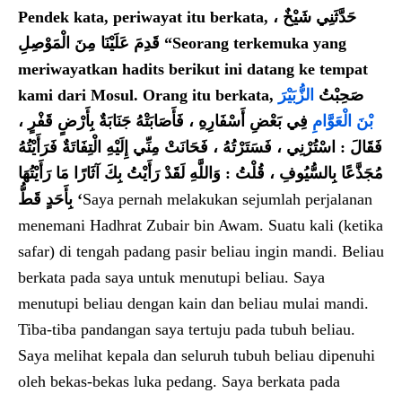
Pendek kata, periwayat itu berkata,
حَدَّثَنِي شَيْخٌ ،
قَدِمَ عَلَيْنَا مِنَ الْمَوْصِلِ
“Seorang terkemuka yang
meriwayatkan hadits berikut ini datang ke tempat
kami dari Mosul. Orang itu berkata,
الزُّبَيْرَ
صَحِبْتُ
بْنَ الْعَوَّامِ
فِي بَعْضِ أَسْفَارِهِ ، فَأَصَابَتْهُ جَنَابَةٌ بِأَرْضٍ قَفْرٍ ،
اسْتُرْنِي ، فَسَتَرْتُهُ ، فَحَانَتْ مِنِّي إِلَيْهِ الْتِفَاتَةٌ فَرَأَيْتُهُ
:
فَقَالَ
وَاللَّهِ لَقَدْ رَأَيْتُ بِكَ آثَارًا مَا رَأَيْتُهَا
:
مُجَذَّعًا بِالسُّيُوفِ ، قُلْتُ
بِأَحَدٍ قَطُّ
‘
Saya pernah melakukan sejumlah perjalanan
menemani Hadhrat Zubair bin Awam. Suatu kali (ketika
safar) di tengah padang pasir beliau ingin mandi. Beliau
berkata pada saya untuk menutupi beliau. Saya
menutupi beliau dengan kain dan beliau mulai mandi.
Tiba-tiba pandangan saya tertuju pada tubuh beliau.
Saya melihat kepala dan seluruh tubuh beliau dipenuhi
oleh bekas-bekas luka pedang. Saya berkata pada