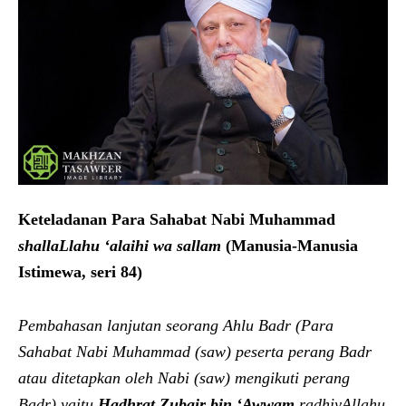
Keteladanan Para Sahabat Nabi Muhammad
shallaLlahu ‘alaihi wa sallam
(Manusia-Manusia
Istimewa, seri 84)
Pembahasan lanjutan seorang Ahlu Badr (Para
Sahabat Nabi Muhammad (saw) peserta perang Badr
atau ditetapkan oleh Nabi (saw) mengikuti perang
Badr) yaitu
Hadhrat Zubair bin ‘Awwam
radhiyAllahu