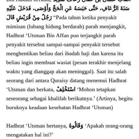
سَنَةَ الرُّعَافِ، حَتَّى حَبَسَهُ عَنِ الْحَجِّ وَأَوْصَى، فَدَخَلَ عَلَيْهِ
رَجُلٌ مِنْ قُرَيْشٍ قَالَ
“Pada tahun ketika penyakit
mimisan (lubang hidung berdarah) parah menjangkit,
Hadhrat ‘Utsman Bin Affan pun terjangkit parah
penyakit tersebut sampai-sampai penyakit tersebut
menghentikan beliau dari ibadah haji dan karena itu
beliau ingin membuat wasiat (pesan terakhir menjelang
waktu yang dianggap akan meninggal). Saat itu salah
seorang dari antara Quraisy datang menemui Hadhrat
‘Utsman dan berkata,
اسْتَخْلِفْ
‘Mohon tetapkan
seseorang sebagai khalifah berikutnya.’ (Artinya, begitu
buruknya keadaan kesehatan Hadhrat ‘Utsman)
Hadhrat ‘Utsman bertanya,
وَقَالُوهُ
‘Apakah orang-orang
mengatakan hal ini?’