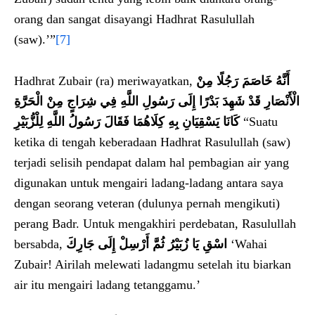
orang dan sangat disayangi Hadhrat Rasulullah
(saw).’”
[7]
Hadhrat Zubair (ra) meriwayatkan,
أَنَّهُ خَاصَمَ رَجُلًا مِنْ
الْأَنْصَارِ قَدْ شَهِدَ بَدْرًا إِلَى رَسُولِ اللَّهِ فِي شِرَاجٍ مِنْ الْحَرَّةِ
كَانَا يَسْقِيَانِ بِهِ كِلَاهُمَا فَقَالَ رَسُولُ اللَّهِ لِلْزُّبَيْرِ
“Suatu
ketika di tengah keberadaan Hadhrat Rasulullah (saw)
terjadi selisih pendapat dalam hal pembagian air yang
digunakan untuk mengairi ladang-ladang antara saya
dengan seorang veteran (dulunya pernah mengikuti)
perang Badr. Untuk mengakhiri perdebatan, Rasulullah
bersabda,
اسْقِ يَا زُبَيْرُ ثُمَّ أَرْسِلْ إِلَى جَارِكَ
‘Wahai
Zubair! Airilah melewati ladangmu setelah itu biarkan
air itu mengairi ladang tetanggamu.’