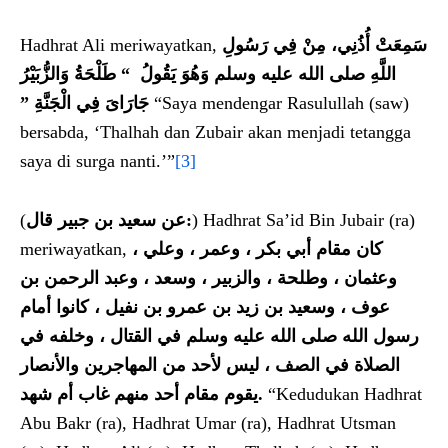
Hadhrat Ali meriwayatkan,
سَمِعَتْ أُذُنِي، مِنْ فِي رَسُولِ
اللَّهِ صلى الله عليه وسلم وَهُوَ يَقُولُ
‏ “‏
طَلْحَةُ وَالزُّبَيْرُ
‏”‏
جَارَاىَ فِي الْجَنَّةِ
“Saya mendengar Rasulullah (saw)
bersabda, ‘Thalhah dan Zubair akan menjadi tetangga
saya di surga nanti.’”
[3]
(
عن سعيد بن جبير قال
:
) Hadhrat Sa’id Bin Jubair (ra)
meriwayatkan,
كان مقام أبي بكر ، وعمر ، وعلي ،
وعثمان ، وطلحة ، والزبير ، وسعد ، وعبد الرحمن بن
عوف ، وسعيد بن زيد بن عمرو بن نفيل ، كانوا أمام
رسول الله صلى الله عليه وسلم في القتال ، وخلفه في
الصلاة في الصف ، ليس لأحد من المهاجرين والأنصار
يقوم مقام أحد منهم غاب أم شهد
.
“Kedudukan Hadhrat
Abu Bakr (ra), Hadhrat Umar (ra), Hadhrat Utsman