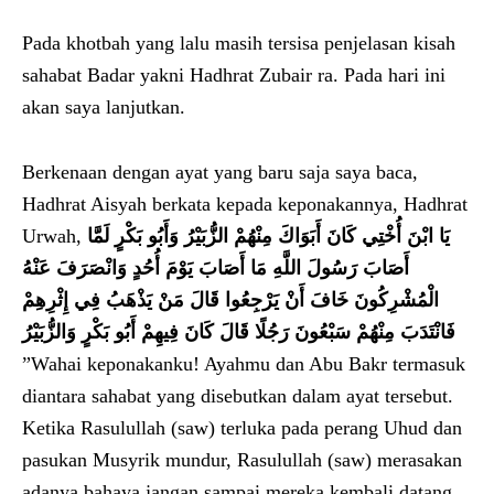
Pada khotbah yang lalu masih tersisa penjelasan kisah
sahabat Badar yakni Hadhrat Zubair ra. Pada hari ini
akan saya lanjutkan.
Berkenaan dengan ayat yang baru saja saya baca,
Hadhrat Aisyah berkata kepada keponakannya, Hadhrat
Urwah,
يَا ابْنَ أُخْتِي كَانَ أَبَوَاكَ مِنْهُمْ الزُّبَيْرُ وَأَبُو بَكْرٍ لَمَّا
أَصَابَ رَسُولَ اللَّهِ مَا أَصَابَ يَوْمَ أُحُدٍ وَانْصَرَفَ عَنْهُ
الْمُشْرِكُونَ خَافَ أَنْ يَرْجِعُوا قَالَ مَنْ يَذْهَبُ فِي إِثْرِهِمْ
فَانْتَدَبَ مِنْهُمْ سَبْعُونَ رَجُلًا قَالَ كَانَ فِيهِمْ أَبُو بَكْرٍ وَالزُّبَيْرُ
”Wahai keponakanku! Ayahmu dan Abu Bakr termasuk
diantara sahabat yang disebutkan dalam ayat tersebut.
Ketika Rasulullah (saw) terluka pada perang Uhud dan
pasukan Musyrik mundur, Rasulullah (saw) merasakan
adanya bahaya jangan sampai mereka kembali datang