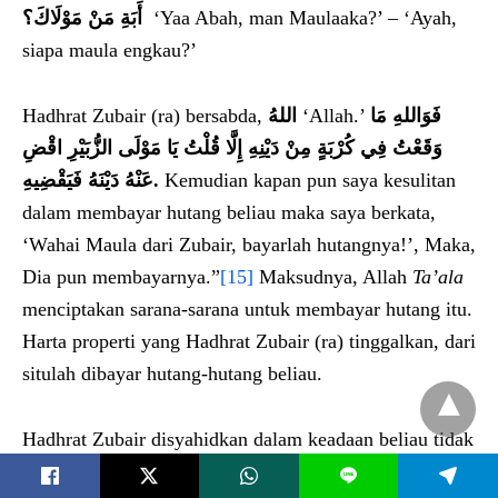
أَبَةِ مَنْ مَوْلَاكَ؟
‘Yaa Abah, man Maulaaka?’ – ‘Ayah,
siapa maula engkau?’
Hadhrat Zubair (ra) bersabda,
اللهُ
‘Allah.’
فَوَاللهِ مَا
وَقَعْتُ فِي كُرْبَةٍ مِنْ دَيْنِهِ إِلَّا قُلْتُ يَا مَوْلَى الزُّبَيْرِ اقْضِ
عَنْهُ دَيْنَهُ فَيَقْضِيهِ
.
Kemudian kapan pun saya kesulitan
dalam membayar hutang beliau maka saya berkata,
‘Wahai Maula dari Zubair, bayarlah hutangnya!’, Maka,
Dia pun membayarnya.”
[15]
Maksudnya, Allah
Ta’ala
menciptakan sarana-sarana untuk membayar hutang itu.
Harta properti yang Hadhrat Zubair (ra) tinggalkan, dari
situlah dibayar hutang-hutang beliau.
Hadhrat Zubair disyahidkan dalam keadaan beliau tidak
meninggalkan uang dinar dan dirham, kecuali beberapa
L