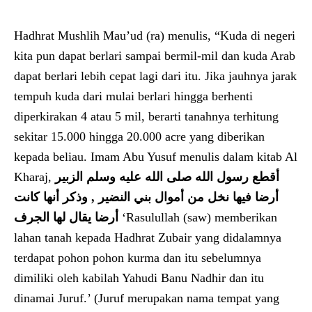
Hadhrat Mushlih Mau’ud (ra) menulis, “Kuda di negeri
kita pun dapat berlari sampai bermil-mil dan kuda Arab
dapat berlari lebih cepat lagi dari itu. Jika jauhnya jarak
tempuh kuda dari mulai berlari hingga berhenti
diperkirakan 4 atau 5 mil, berarti tanahnya terhitung
sekitar 15.000 hingga 20.000 acre yang diberikan
kepada beliau. Imam Abu Yusuf menulis dalam kitab Al
Kharaj,
أقطع رسول الله صلى الله عليه وسلم الزبير
وذكر أنها كانت
,
أرضا فيها نخل من أموال بني النضير
أرضا يقال لها الجرف
‘Rasulullah (saw) memberikan
lahan tanah kepada Hadhrat Zubair yang didalamnya
terdapat pohon pohon kurma dan itu sebelumnya
dimiliki oleh kabilah Yahudi Banu Nadhir dan itu
dinamai Juruf.’ (Juruf merupakan nama tempat yang