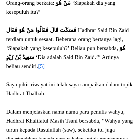
Orang-orang berkata:
مَنْ هُوَ
‘Siapakah dia yang
kesepuluh itu?’
فَسَكَتَ قَالَ فَقَالُوا مَنْ هُوَ فَقَال
Hadhrat Said Bin Zaid
terdiam untuk sesaat. Beberapa orang bertanya lagi,
‘Siapakah yang kesepuluh?’ Beliau pun bersabda,
هُوَ
سَعِيدُ بْنُ زَيْدٍ
‘Dia adalah Said Bin Zaid.’” Artinya
beliau sendiri.
[5]
Saya pikir riwayat ini telah saya sampaikan dalam topik
Hadhrat Thalhah.
Dalam menjelaskan nama nama para penulis wahyu,
Hadhrat Khalifatul Masih Tsani bersabda, “Wahyu yang
turun kepada Rasulullah (saw), seketika itu juga
diperintahkan kepada para sahabat untuk mencatatnya.