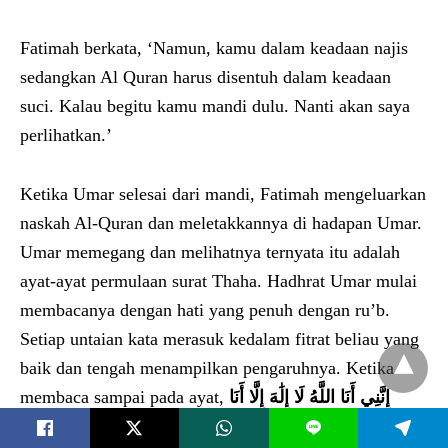
Fatimah berkata, ‘Namun, kamu dalam keadaan najis
sedangkan Al Quran harus disentuh dalam keadaan
suci. Kalau begitu kamu mandi dulu. Nanti akan saya
perlihatkan.’
Ketika Umar selesai dari mandi, Fatimah mengeluarkan
naskah Al-Quran dan meletakkannya di hadapan Umar.
Umar memegang dan melihatnya ternyata itu adalah
ayat-ayat permulaan surat Thaha. Hadhrat Umar mulai
membacanya dengan hati yang penuh dengan ru’b.
Setiap untaian kata merasuk kedalam fitrat beliau yang
baik dan tengah menampilkan pengaruhnya. Ketika
membaca sampai pada ayat,
إِنَّنِي أَنَا اللَّهُ لَا إِلَٰهَ إِلَّا أَنَا
فَاعْبُدْنِي وَأَقِمِ الصَّلَاةَ لِذِكْرِي () إِنَّ السَّاعَةَ آتِيَةٌ أَكَادُ
L