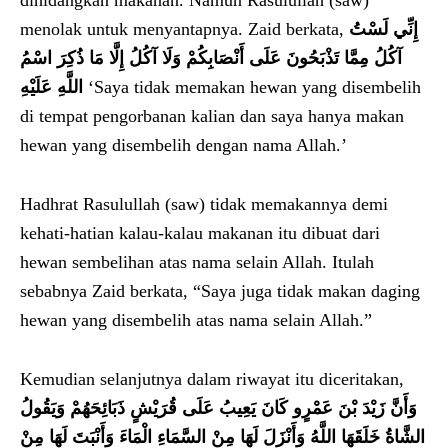
menolak untuk menyantapnya. Zaid berkata,
إِنِّي لَسْتُ
آكُلُ مِمَّا تَذْبَحُونَ عَلَى أَنْصَابِكُمْ وَلَا آكُلُ إِلَّا مَا ذُكِرَ اسْمُ
اللَّهِ عَلَيْهِ
‘Saya tidak memakan hewan yang disembelih
di tempat pengorbanan kalian dan saya hanya makan
hewan yang disembelih dengan nama Allah.’
Hadhrat Rasulullah (saw) tidak memakannya demi
kehati-hatian kalau-kalau makanan itu dibuat dari
hewan sembelihan atas nama selain Allah. Itulah
sebabnya Zaid berkata, “Saya juga tidak makan daging
hewan yang disembelih atas nama selain Allah.”
Kemudian selanjutnya dalam riwayat itu diceritakan,
وَأَنَّ زَيْدَ بْنَ عَمْرٍو كَانَ يَعِيبُ عَلَى قُرَيْشٍ ذَبَائِحَهُمْ وَيَقُولُ
الشَّاةُ خَلَقَهَا اللَّهُ وَأَنْزَلَ لَهَا مِنْ السَّمَاءِ الْمَاءَ وَأَنْبَتَ لَهَا مِنْ