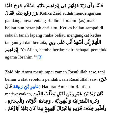
فَلَمَّا رَأَى زَيْدٌ قَوْلَهُمْ فِي إِبْرَاهِيمَ عَلَيْهِ السَّلَام خَرَجَ فَلَمَّا
بَرَزَ رَفَعَ يَدَيْهِ فَقَالَ
Ketika Zaid sudah mendengarkan
pandangannya tentang Hadhrat Ibrahim (as) maka
beliau pun beranjak dari situ. Ketika beliau sampai di
sebuah tanah lapang maka beliau mengangkat kedua
tangannya dan berkata,
اللَّهُمَّ إِنِّي أَشْهَدُ أَنِّي عَلَى دِينِ
إِبْرَاهِيمَ
‘Ya Allah, hamba berikrar diri sebagai pemeluk
agama Ibrahim.’”
[3]
Zaid bin Amru menjumpai zaman Rasulullah saw, tapi
beliau wafat sebelum pendakwaan Rasulullah saw. (
عَنْ
قَالَ
عَامِرِ بْنِ رَبِيعَةَ
) Hadhrat Amir bin Rabi’ah
meriwayatkan,
كَانَ زَيْدُ بْنُ عَمْرِو بْنِ نُفَيْلٍ يَطْلُبُ الدِّينَ
وَكَرِهَ النَّصْرَانِيَّةَ وَالْيَهُودِيَّةَ ، وَعِبَادَةَ الْأَوْثَانِ وَالْحِجَارَةِ ،
وَأَظْهَرَ خِلَافَ قَوْمِهِ وَاعْتِزَالَ آلِهَتِهِمْ وَمَا كَانَ يَعْبُدُ آبَاؤُهُمْ ،