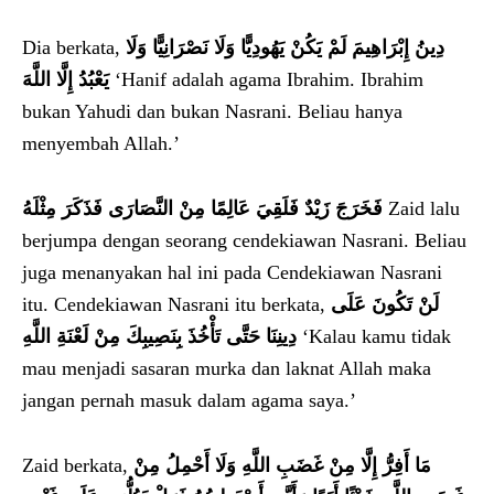
Dia berkata,
دِينُ إِبْرَاهِيمَ لَمْ يَكُنْ يَهُودِيًّا وَلَا نَصْرَانِيًّا وَلَا
يَعْبُدُ إِلَّا اللَّهَ
‘Hanif adalah agama Ibrahim. Ibrahim
bukan Yahudi dan bukan Nasrani. Beliau hanya
menyembah Allah.’
فَخَرَجَ زَيْدٌ فَلَقِيَ عَالِمًا مِنْ النَّصَارَى فَذَكَرَ مِثْلَهُ
Zaid lalu
berjumpa dengan seorang cendekiawan Nasrani. Beliau
juga menanyakan hal ini pada Cendekiawan Nasrani
itu. Cendekiawan Nasrani itu berkata,
لَنْ تَكُونَ عَلَى
دِينِنَا حَتَّى تَأْخُذَ بِنَصِيبِكَ مِنْ لَعْنَةِ اللَّهِ
‘Kalau kamu tidak
mau menjadi sasaran murka dan laknat Allah maka
jangan pernah masuk dalam agama saya.’
Zaid berkata,
مَا أَفِرُّ إِلَّا مِنْ غَضَبِ اللَّهِ وَلَا أَحْمِلُ مِنْ