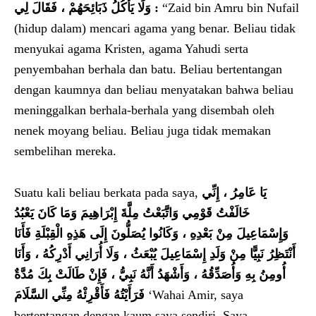
وَلَا يَأْكُلُ ذَبَائِحَهُمْ ، فَقَالَ لِي :
“Zaid bin Amru bin Nufail
(hidup dalam) mencari agama yang benar. Beliau tidak
menyukai agama Kristen, agama Yahudi serta
penyembahan berhala dan batu. Beliau bertentangan
dengan kaumnya dan beliau menyatakan bahwa beliau
meninggalkan berhala-berhala yang disembah oleh
nenek moyang beliau. Beliau juga tidak memakan
sembelihan mereka.
Suatu kali beliau berkata pada saya,
يَا عَامِرُ ، إِنِّي
خَالَفْتُ قَوْمِي وَاتَّبَعْتُ مِلَّةَ إِبْرَاهِيمَ وَمَا كَانَ يَعْبُدُ
وَإِسْمَاعِيلَ مِنْ بَعْدِهِ ، وَكَانُوا يُصَلُّونَ إِلَى هَذِهِ الْقِبْلَةِ فَأَنَا
أَنْتَظِرُ نَبِيًّا مِنْ وَلَدِ إِسْمَاعِيلَ يُبْعَثُ ، وَلَا أُرَانِي أَدْرِكُهُ ، وَأَنَا
أُومِنُ بِهِ وَأُصَدِّقُهُ ، وَأَشْهَدُ أَنَّهُ نَبِيُّ ، فَإِنْ طَالَتْ بِكَ مُدَّةٌ
فَرَأَيْتُهُ فَأَقْرِئْهُ مِنِّي السَّلَامَ
‘Wahai Amir, saya
bertentangan dengan kaum saya sendiri. Saya