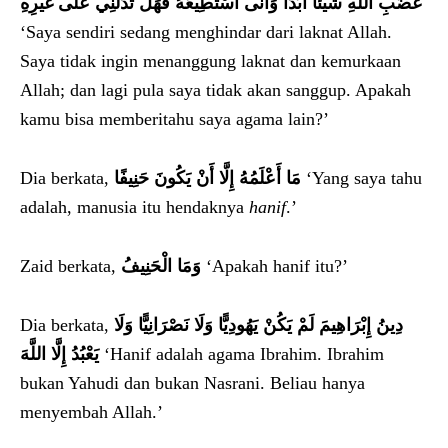
غَضَبِ اللَّهِ شَيْئًا أَبَدًا وَأَنَّى أَسْتَطِيعُهُ فَهَلْ تَدُلُّنِي عَلَى غَيْرِهِ
‘Saya sendiri sedang menghindar dari laknat Allah.
Saya tidak ingin menanggung laknat dan kemurkaan
Allah; dan lagi pula saya tidak akan sanggup. Apakah
kamu bisa memberitahu saya agama lain?’
Dia berkata,
مَا أَعْلَمُهُ إِلَّا أَنْ يَكُونَ حَنِيفًا
‘Yang saya tahu
adalah, manusia itu hendaknya
hanif
.’
Zaid berkata,
وَمَا الْحَنِيفُ
‘Apakah hanif itu?’
Dia berkata,
دِينُ إِبْرَاهِيمَ لَمْ يَكُنْ يَهُودِيًّا وَلَا نَصْرَانِيًّا وَلَا
يَعْبُدُ إِلَّا اللَّهَ
‘Hanif adalah agama Ibrahim. Ibrahim
bukan Yahudi dan bukan Nasrani. Beliau hanya
menyembah Allah.’