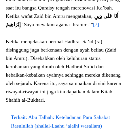
saat itu bangsa Quraisy tengah merenovasi Ka’bah.
Ketika wafat Zaid bin Amru mengatakan,
أَنَا عَلَى دِينِ
إِبْرَاهِيمَ
‘Saya meyakini agama Ibrahim.’”
[7]
Ketika menjelaskan perihal Hadhrat Sa’id (ra)
disinggung juga berkenaan dengan ayah beliau (Zaid
bin Amru). Disebabkan oleh keluhuran status
kerohanian yang diraih oleh Hadhrat Sa’id dan
kebaikan-kebaikan ayahnya sehingga mereka dikenang
oleh sejarah. Karena itu, saya sampaikan di sini karena
riwayat-riwayat ini juga kita dapatkan dalam Kitab
Shahih al-Bukhari.
Terkait:
Abu Talhah: Keteladanan Para Sahabat
Rasulullah (shallal-Laahu ‘alaihi wasallam)