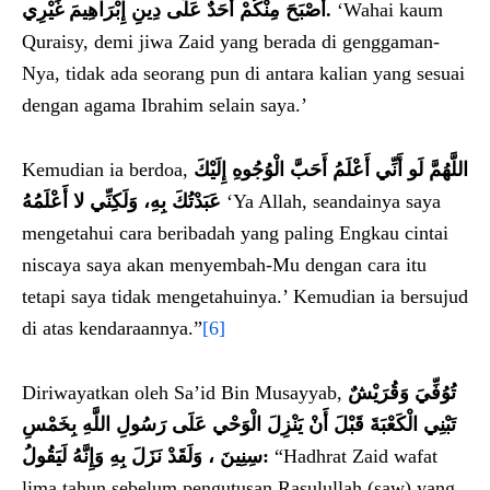
أَصْبَحَ مِنْكُمْ أَحَدٌ عَلَى دِينِ إِبْرَاهِيمَ غَيْرِي.
‘Wahai kaum
Quraisy, demi jiwa Zaid yang berada di genggaman-
Nya, tidak ada seorang pun di antara kalian yang sesuai
dengan agama Ibrahim selain saya.’
Kemudian ia berdoa,
اللَّهُمَّ لَو أَنِّي أَعْلَمُ أَحَبَّ الْوُجُوهِ إِلَيْكَ
عَبَدْتُكَ بِهِ، وَلَكِنِّي لا أَعْلَمُهُ
‘Ya Allah, seandainya saya
mengetahui cara beribadah yang paling Engkau cintai
niscaya saya akan menyembah-Mu dengan cara itu
tetapi saya tidak mengetahuinya.’ Kemudian ia bersujud
di atas kendaraannya.”
[6]
Diriwayatkan oleh Sa’id Bin Musayyab,
تُوُفِّيَ وَقُرَيْشٌ
تَبْنِي الْكَعْبَةَ قَبْلَ أَنْ يَنْزِلَ الْوَحْي عَلَى رَسُولِ اللَّهِ بِخَمْسِ
سِنِينَ ، وَلَقَدْ نَزَلَ بِهِ وَإِنَّهُ لَيَقُولُ:
“Hadhrat Zaid wafat
lima tahun sebelum pengutusan Rasulullah (saw) yang