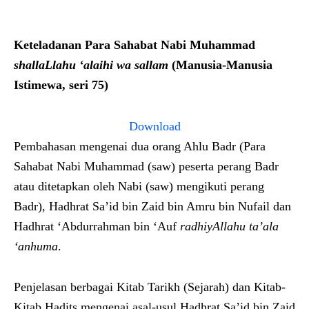
Keteladanan Para Sahabat Nabi Muhammad
shallaLlahu ‘alaihi wa sallam
(Manusia-Manusia
Istimewa, seri 75)
Download
Pembahasan mengenai dua orang Ahlu Badr (Para
Sahabat Nabi Muhammad (saw) peserta perang Badr
atau ditetapkan oleh Nabi (saw) mengikuti perang
Badr), Hadhrat Sa’id bin Zaid bin Amru bin Nufail dan
Hadhrat ‘Abdurrahman bin ‘Auf
radhiyAllahu ta’ala
‘anhu
ma
.
Penjelasan berbagai Kitab Tarikh (Sejarah) dan Kitab-
Kitab Hadits mengenai asal-usul Hadhrat Sa’id bin Zaid