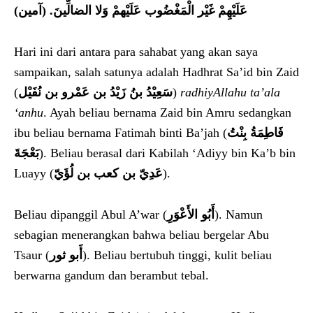
عَلَيْهِمْ غَيْر الْمَغْضُوب عَلَيْهمْ وَلا ال
ضا
لِّينَ. (آمين)
Hari ini dari antara para sahabat yang akan saya
sampaikan, salah satunya adalah Hadhrat Sa’id bin Zaid
(
سَعِيْدُ بنُ زَيْدُ بن عَمْرو بن نُفَيْل
)
radhiyAllahu ta’ala
‘anhu
. Ayah beliau bernama Zaid bin Amru sedangkan
ibu beliau bernama Fatimah binti Ba’jah (
فَاطِمَةُ بِنْتُ
بَعْجَةَ
). Beliau berasal dari Kabilah ‘Adiyy bin Ka’b bin
Luayy (
عَدِيّ بن كعب بن لُؤَيّ
).
Beliau dipanggil Abul A’war (
أَبُو الأَعْوَرِ
). Namun
sebagian menerangkan bahwa beliau bergelar Abu
Tsaur (
أَبو ثور
). Beliau bertubuh tinggi, kulit beliau
berwarna gandum dan berambut tebal.