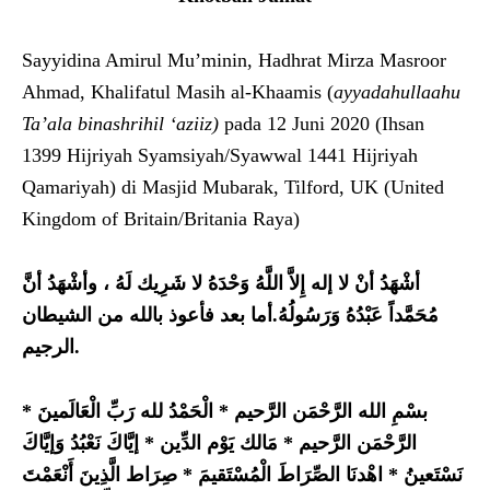
Sayyidina Amirul Mu’minin, Hadhrat Mirza Masroor
Ahmad, Khalifatul Masih al-Khaamis (
ayyadahullaahu
Ta’ala binashrihil ‘aziiz)
pada 12 Juni 2020 (Ihsan
1399 Hijriyah Syamsiyah/Syawwal 1441 Hijriyah
Qamariyah) di Masjid Mubarak, Tilford, UK (United
Kingdom of Britain/Britania Raya)
أشْهَدُ أنْ لا إله إِلاَّ اللَّهُ وَحْدَهُ لا شَرِيك لَهُ ، وأشْهَدُ أنَّ
مُحَمَّداً عَبْدُهُ وَرَسُولُهُ.أما بعد فأعوذ بالله من الشيطان
الرجيم.
بسْمِ الله الرَّحْمَن الرَّحيم * الْحَمْدُ لله رَبِّ الْعَالَمينَ *
الرَّحْمَن الرَّحيم * مَالك يَوْم الدِّين * إيَّاكَ نَعْبُدُ وَإيَّاكَ
نَسْتَعينُ * اهْدنَا الصِّرَاطَ الْمُسْتَقيمَ * صِرَاط الَّذِينَ أَنْعَمْتَ