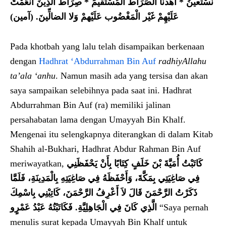
نَسْتَعينُ * اهْدنَا الصِّرَاطَ الْمُسْتَقيمَ * صِرَاط الَّذِينَ أَنْعَمْتَ
عَلَيْهِمْ غَيْر الْمَغْضُوب عَلَيْهمْ وَلا ال
ضا
لِّينَ. (آمين)
Pada khotbah yang lalu telah disampaikan berkenaan
dengan
Hadhrat ‘Abdurrahman Bin Auf
radhiyAllahu
ta’ala ‘anhu
. Namun masih ada yang tersisa dan akan
saya sampaikan selebihnya pada saat ini. Hadhrat
Abdurrahman Bin Auf (ra) memiliki jalinan
persahabatan lama dengan Umayyah Bin Khalf.
Mengenai itu selengkapnya diterangkan di dalam Kitab
Shahih al-Bukhari, Hadhrat Abdur Rahman Bin Auf
meriwayatkan,
كَاتَبْتُ أُمَيَّةَ بْنَ خَلَفٍ كِتَابًا بِأَنْ يَحْفَظَنِي
فِي صَاغِيَتِي بِمَكَّةَ، وَأَحْفَظَهُ فِي صَاغِيَتِهِ بِالْمَدِينَةِ، فَلَمَّا
ذَكَرْتُ الرَّحْمَنَ قَالَ لاَ أَعْرِفُ الرَّحْمَنَ، كَاتِبْنِي بِاسْمِكَ
الَّذِي كَانَ فِي الْجَاهِلِيَّةِ‏.‏ فَكَاتَبْتُهُ عَبْدُ عَمْرٍو
“Saya pernah
menulis surat kepada Umayyah Bin Khalf untuk