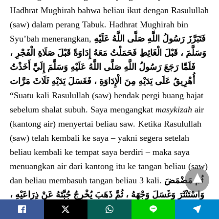
Hadhrat Mughirah bahwa beliau ikut dengan Rasulullah
(saw) dalam perang Tabuk. Hadhrat Mughirah bin
Syu’bah menerangkan,
فَتَبَرَّزَ رَسُولُ اللَّهِ صَلَّى اللَّهُ عَلَيْهِ
وَسَلَّمَ ، قَبْلَ الْغَائِطِ فَحَمَلْتُ مَعَهُ إِدَاوَةً قَبْلَ صَلَاةِ الْفَجْرِ ،
فَلَمَّا رَجَعَ رَسُولُ اللَّهِ صَلَّى اللَّهُ عَلَيْهِ وَسَلَّمَ إِلَيَّ أَخَذْتُ
أُهْرِيقُ عَلَى يَدَيْهِ مِنَ الْإِدَاوَةِ ، فَغَسَلَ يَدَيْهِ ثَلَاثَ مَرَّات
“Suatu kali Rasulullah (saw) hendak pergi buang hajat
sebelum shalat subuh. Saya mengangkat
masykizah
air
(kantong air) menyertai beliau saw. Ketika Rasulullah
(saw) telah kembali ke saya – yakni segera setelah
beliau kembali ke tempat saya berdiri – maka saya
menuangkan air dari kantong itu ke tangan beliau (saw)
dan beliau membasuh tangan beliau 3 kali.
ثُمَّ مَضْمَضَ
وَاسْتَنْثَرَ وَغَسَلَ وَجْهَهُ ، ثُمَّ ذَهَبَ يُخْرِجُ جُبَّتَهُ عَنْ ذِرَاعَيْهِ ،
فَضَاقَ كُمَّا جُبَّتِهِ فَأَدْخَلَ يَدَيْهِ فِي الْجُبَّةِ حَتَّى أَخْرَجَ ذِرَاعَيْهِ
L