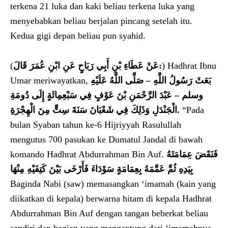
terkena 21 luka dan kaki beliau terkena luka yang
menyebabkan beliau berjalan pincang setelah itu.
Kedua gigi depan beliau pun syahid.
(
عَنْ عَطَاءِ بْنِ أَبِي رَبَاحٍ عَنِ ابْنِ عُمَرَ قَالَ:
) Hadhrat Ibnu
Umar meriwayatkan,
بَعَثَ رَسُولُ اللَّهِ – صَلَّى اللَّهُ عَلَيْهِ
وسلم – عَبْدَ الرَّحْمَنِ بْنَ عَوْفٍ فِي سَبْعِمِائَةٍ إِلَى دُومَةِ
الْجَنْدَلِ وَذَلِكَ فِي شَعْبَانَ سَنَةَ سِتٍّ مِنَ الْهِجْرَةِ.
“Pada
bulan Syaban tahun ke-6 Hijriyyah Rasulullah
mengutus 700 pasukan ke Dumatul Jandal di bawah
komando Hadhrat Abdurrahman Bin Auf.
فَنَقَضَ عِمَامَتَهُ
بِيَدِهِ ثُمَّ عَمَّمَهُ بِعِمَامَةٍ سَوْدَاءَ فَأَرْخَى بَيْنَ كَتِفَيْهِ مِنْهَا
Baginda Nabi (saw) memasangkan ‘imamah (kain yang
diikatkan di kepala) berwarna hitam di kepala Hadhrat
Abdurrahman Bin Auf dengan tangan beberkat beliau
sendiri dan bagian yang mengantung dari ‘imamahnya