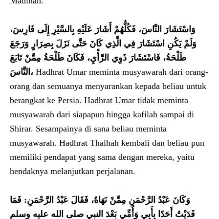
Madinah.
وَاسْتَشَارَ النَّاسَ، فَكُلُّهُمْ أَشَارَ عَلَيْهِ بِالسَّيْرِ إِلَى فَارِسَ،
وَلَمْ يَكُنِ اسْتَشَارَ فِي الَّذِي كَانَ حَتَّى نَزَلَ بِصِرَارٍ وَرَجَعَ
طَلْحَةُ، فَاسْتَشَارَ ذَوِي الرَّأْيِ، فَكَانَ طَلْحَةُ مِمَّنْ تَابَعَ
النَّاسَ،
Hadhrat Umar meminta musyawarah dari orang-
orang dan semuanya menyarankan kepada beliau untuk
berangkat ke Persia. Hadhrat Umar tidak meminta
musyawarah dari siapapun hingga kafilah sampai di
Shirar. Sesampainya di sana beliau meminta
musyawarah. Hadhrat Thalhah kembali dan beliau pun
memiliki pendapat yang sama dengan mereka, yaitu
hendaknya melanjutkan perjalanan.
وَكَانَ عَبْدُ الرَّحْمَنِ مِمَّنْ نَهَاهُ، فَقَالَ عَبْدُ الرَّحْمَنِ: فَمَا
فَدَيْتُ أَحَدًا بِأَبِي وَأُمِّي بَعْدَ النبي صلى الله عليه وسلم