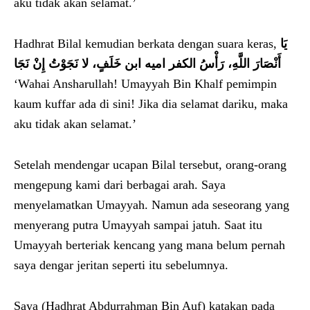
aku tidak akan selamat.’
Hadhrat Bilal kemudian berkata dengan suara keras,
يَا
أَنْصَارَ اللَّهِ، رَأْسُ الكفر اميه ابن خَلَفٍ، لا نَجَوْتُ إِنْ نَجَا
‘Wahai Ansharullah! Umayyah Bin Khalf pemimpin
kaum kuffar ada di sini! Jika dia selamat dariku, maka
aku tidak akan selamat.’
Setelah mendengar ucapan Bilal tersebut, orang-orang
mengepung kami dari berbagai arah. Saya
menyelamatkan Umayyah. Namun ada seseorang yang
menyerang putra Umayyah sampai jatuh. Saat itu
Umayyah berteriak kencang yang mana belum pernah
saya dengar jeritan seperti itu sebelumnya.
Saya (Hadhrat Abdurrahman Bin Auf) katakan pada