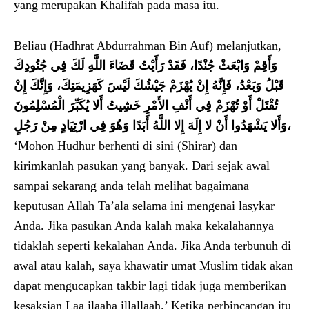
yang merupakan Khalifah pada masa itu.
Beliau (Hadhrat Abdurrahman Bin Auf) melanjutkan,
وَأَقِمْ وَابْعَثْ جُنْدًا، فَقَدْ رَأَيْتُ قَضَاءَ اللَّهِ لَكَ فِي جُنُودِكَ
قَبْلُ وَبَعْدُ، فَإِنَّهُ إِنْ يُهْزَمْ جَيْشُكَ لَيْسَ كَهَزِيمَتِكَ، وَإِنَّكَ إِنْ
تُقْتَلْ أَوْ تُهْزَمْ فِي أَنْفِ الأَمْرِ خَشِيتُ أَلا يُكَبِّرَ الْمُسْلِمُونَ
وَأَلا يَشْهَدُوا أَنْ لا إِلَهَ إِلا اللَّهُ أَبَدًا وَهُوَ فِي ارْتِيَادٍ مِنْ رَجُلٍ،
‘Mohon Hudhur berhenti di sini (Shirar) dan
kirimkanlah pasukan yang banyak. Dari sejak awal
sampai sekarang anda telah melihat bagaimana
keputusan Allah Ta’ala selama ini mengenai lasykar
Anda. Jika pasukan Anda kalah maka kekalahannya
tidaklah seperti kekalahan Anda. Jika Anda terbunuh di
awal atau kalah, saya khawatir umat Muslim tidak akan
dapat mengucapkan takbir lagi tidak juga memberikan
kesaksian Laa ilaaha illallaah.’ Ketika perbincangan itu