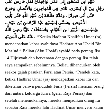
عُبَيْدِ ابن مَسْعُودٍ إِلَى عُمَرَ، وَاجْتِمَاعُ أَهْلِ فَارِسَ عَلَى
رَجُلٍ مِنْ آلِ كِسْرَى، نَادَى فِي الْمُهَاجِرِينَ وَالأَنْصَارِ، وَخَرَجَ
حَتَّى أَتَى صِرَارًا، وَقَدَّمَ طَلْحَةَ بْنَ عُبَيْدِ اللَّهِ حَتَّى يَأْتِي
الأَعْوَصَ، وَسَمَّى لِمَيْمَنَتِهِ عَبْدَ الرَّحْمَنِ بْنَ عَوْفٍ،
وَلِمَيْسَرَتِهِ الزُّبَيْرَ ابن الْعَوَّامِ، وَاسْتَخْلَفَ عَلِيًّا رَضِيَ اللَّهُ
عَنْهُ عَلَى الْمَدِينَةِ،
“Ketika Hadhrat Khalifah Umar (ra)
mendapatkan kabar syahidnya Hadhrat Abu Ubaid Bin
Mas’ud.” Beliau (Abu Ubaid) syahid pada perang Jisr
14 Hijriyyah dan berkenaan dengan perang Jisr telah
saya sampaikan sebelumnya. Beliau dihancurkan oleh
seekor gajah pasukan Farsi atau Persia. “Pendek kata,
ketika Hadhrat Umar (ra) mendapatkan kabar itu dan
diketahui bahwa penduduk Faris (Persia) mencari orang
dari antara keluarga Kisra (gelar Raja Persia) dan
setelah menemukannya, mereka menjadikan orang itu
sebagai Raja mereka lalu Hadhrat Umar menyeru kaum