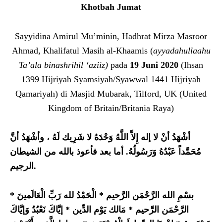
Khotbah Jumat
Sayyidina Amirul Mu’minin, Hadhrat Mirza Masroor
Ahmad, Khalifatul Masih al-Khaamis (
ayyadahullaahu
Ta’ala binashrihil ‘aziiz)
pada
19 Juni 2020
(Ihsan
1399 Hijriyah Syamsiyah/Syawwal 1441 Hijriyah
Qamariyah) di Masjid Mubarak, Tilford, UK (United
Kingdom of Britain/Britania Raya)
أشْهَدُ أنْ لا إله إِلاَّ اللَّهُ وَحْدَهُ لا شَرِيك لَهُ ، وأشْهَدُ أنَّ
مُحَمَّداً عَبْدُهُ وَرَسُولُهُ.
أما بعد فأعوذ بالله من الشيطان
الرجيم.
بسْمِ الله الرَّحْمَن الرَّحيم * الْحَمْدُ لله رَبِّ الْعَالَمينَ *
الرَّحْمَن الرَّحيم * مَالك يَوْم الدِّين * إيَّاكَ نَعْبُدُ وَإيَّاكَ