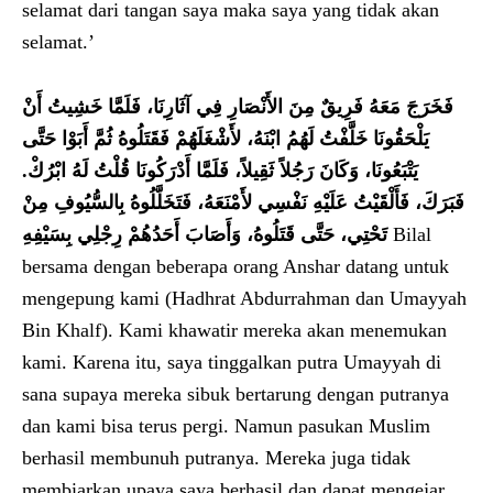
selamat dari tangan saya maka saya yang tidak akan
selamat.’
فَخَرَجَ مَعَهُ فَرِيقٌ مِنَ الأَنْصَارِ فِي آثَارِنَا، فَلَمَّا خَشِيتُ أَنْ
يَلْحَقُونَا خَلَّفْتُ لَهُمُ ابْنَهُ، لأَشْغَلَهُمْ فَقَتَلُوهُ ثُمَّ أَبَوْا حَتَّى
يَتْبَعُونَا، وَكَانَ رَجُلاً ثَقِيلاً، فَلَمَّا أَدْرَكُونَا قُلْتُ لَهُ ابْرُكْ‏.‏
فَبَرَكَ، فَأَلْقَيْتُ عَلَيْهِ نَفْسِي لأَمْنَعَهُ، فَتَخَلَّلُوهُ بِالسُّيُوفِ مِنْ
تَحْتِي، حَتَّى قَتَلُوهُ، وَأَصَابَ أَحَدُهُمْ رِجْلِي بِسَيْفِهِ
Bilal
bersama dengan beberapa orang Anshar datang untuk
mengepung kami (Hadhrat Abdurrahman dan Umayyah
Bin Khalf). Kami khawatir mereka akan menemukan
kami. Karena itu, saya tinggalkan putra Umayyah di
sana supaya mereka sibuk bertarung dengan putranya
dan kami bisa terus pergi. Namun pasukan Muslim
berhasil membunuh putranya. Mereka juga tidak
membiarkan upaya saya berhasil dan dapat mengejar