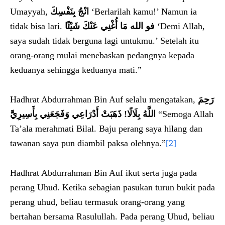
Umayyah,
انْجُ بِنَفْسِكَ
‘Berlarilah kamu!’ Namun ia
tidak bisa lari.
فو الله مَا أُغْنِي عَنْكَ شَيْئًا
‘Demi Allah,
saya sudah tidak berguna lagi untukmu.’ Setelah itu
orang-orang mulai menebaskan pedangnya kepada
keduanya sehingga keduanya mati.”
Hadhrat Abdurrahman Bin Auf selalu mengatakan,
رَحِمَ
اللَّهُ بِلَالًا! ذَهَبَتْ أَدْرَاعِي وَفَجَعَنِي بِأَسِيرِيَّ
“Semoga Allah
Ta’ala merahmati Bilal. Baju perang saya hilang dan
tawanan saya pun diambil paksa olehnya.”
[2]
Hadhrat Abdurrahman Bin Auf ikut serta juga pada
perang Uhud. Ketika sebagian pasukan turun bukit pada
perang uhud, beliau termasuk orang-orang yang
bertahan bersama Rasulullah. Pada perang Uhud, beliau