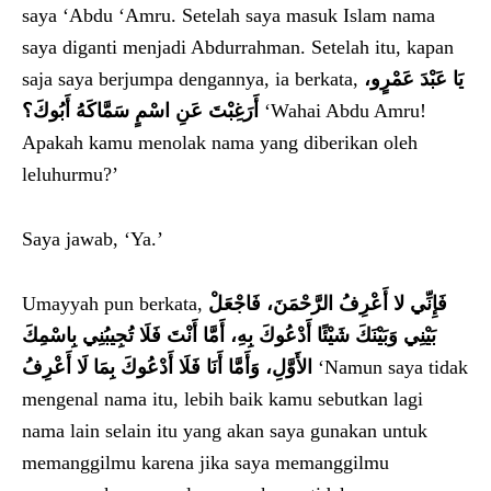
saya ‘Abdu ‘Amru. Setelah saya masuk Islam nama
saya diganti menjadi Abdurrahman. Setelah itu, kapan
saja saya berjumpa dengannya, ia berkata,
يَا عَبْدَ عَمْرٍو،
أَرَغِبْتَ عَنِ اسْمٍ سَمَّاكَهُ أَبُوكَ؟
‘Wahai Abdu Amru!
Apakah kamu menolak nama yang diberikan oleh
leluhurmu?’
Saya jawab, ‘Ya.’
Umayyah pun berkata,
فَإِنِّي لا أَعْرِفُ الرَّحْمَنَ، فَاجْعَلْ
بَيْنِي وَبَيْنَكَ شَيْئًا أَدْعُوكَ بِهِ، أَمَّا أَنْتَ فَلَا تُجِيبُنِي بِاسْمِكَ
الأَوَّلِ، وَأَمَّا أَنَا فَلَا أَدْعُوكَ بِمَا لَا أَعْرِفُ
‘Namun saya tidak
mengenal nama itu, lebih baik kamu sebutkan lagi
nama lain selain itu yang akan saya gunakan untuk
memanggilmu karena jika saya memanggilmu