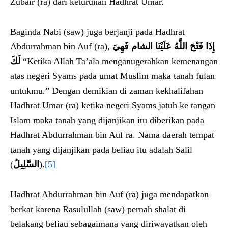
Zubair (ra) dari keturunan Hadhrat Umar.
Baginda Nabi (saw) juga berjanji pada Hadhrat
Abdurrahman bin Auf (ra),
إِذَا فَتْحَ اللَّهُ عَلَيْنَا الشام فَهِيَ
لَكَ
“Ketika Allah Ta’ala menganugerahkan kemenangan
atas negeri Syams pada umat Muslim maka tanah fulan
untukmu.” Dengan demikian di zaman kekhalifahan
Hadhrat Umar (ra) ketika negeri Syams jatuh ke tangan
Islam maka tanah yang dijanjikan itu diberikan pada
Hadhrat Abdurrahman bin Auf ra. Nama daerah tempat
tanah yang dijanjikan pada beliau itu adalah Salil
(
السَّلِيلُ
).
[5]
Hadhrat Abdurrahman bin Auf (ra) juga mendapatkan
berkat karena Rasulullah (saw) pernah shalat di
belakang beliau sebagaimana yang diriwayatkan oleh