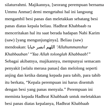
silaturrahmi. Majikannya, [seorang perempuan bernama
Ummu Anmar] demi mengetahui hal ini langsung
mengambil besi panas dan meletakkan sebatang besi
panas diatas kepala beliau. Hadhrat Khabbaab ra
menceritakan hal itu saat berada hadapan Nabi Karim
(saw) [yang mengunjunginya]. Beliau (saw)
mendoakan: اللهم انصر خبابا
’Allahummansh
u
r
Khabbaaban’ “Yaa Allah tolonglah Khabbaab!”
Sebagai akibatnya, majikannya, mempunyai semacam
penyakit [selalu merasa panas] dan melolong seperti
anjing dan ketika datang kepada para tabib, para tabib
itu berkata, “Kepala perempuan ini harus disentuh
dengan besi yang panas menyala.” Perempuan ini
meminta kepada Hadhrat Khabbaab untuk meletakkan
besi panas diatas kepalanya, Hadhrat Khabbaab