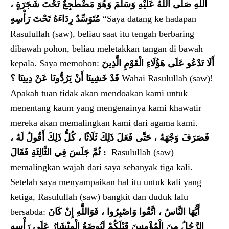
اللَّهِ صَلَّى اللَّهُ عَلَيْهِ وَسَلَّمَ وَهُوَ مَضْطَجِعٌ تَحْتَ شَجَرَةٍ ،
مُتَوَسِّدٌ رِدَاءَهُ تَحْتَ رَأْسِهِ
“Saya datang ke hadapan
Rasulullah (saw), beliau saat itu tengah berbaring
dibawah pohon, beliau meletakkan tangan di bawah
kepala. Saya memohon:
أَلَا تَدْعُو عَلَى هَؤُلَاءِ الْقَوْمِ الَّذِينَ
قَدْ خَشِينَا أَنْ يَرُدُّونَا عَنْ دِينِنَا ؟
Wahai Rasulullah (saw)!
Apakah tuan tidak akan mendoakan kami untuk
menentang kaum yang mengenainya kami khawatir
mereka akan memalingkan kami dari agama kami.
فَصَرَفَ وَجْهَهُ ، حَتَّى فَعَلَ ذَلِكَ ثَلَاثًا ، كُلُّ ذَلِكَ أَقُولُ لَهُ ،
ثُمَّ جَلَسَ فِي الثَّالِثَةِ فَقَالَ :
Rasulullah (saw)
memalingkan wajah dari saya sebanyak tiga kali.
Setelah saya menyampaikan hal itu untuk kali yang
ketiga, Rasulullah (saw) bangkit dan duduk lalu
bersabda:
أَيُّهَا النَّاسُ ، اتَّقُوا وَاصْبِرُوا ، فَوَاللَّهِ إِنْ كَانَ
الرَّجُلُ مِنَ الْمُؤْمِنِينَ قَبْلَكُمْ لَيُوضَعُ الْمِنْشَارُ عَلَى رَأْسِهِ