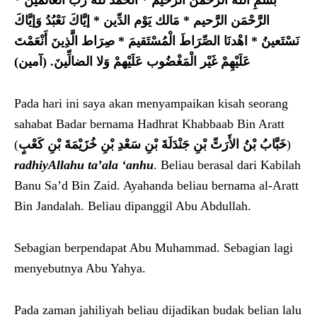
بسْمِ الله الرَّحْمَن الرَّحيم * الْحَمْدُ لله رَبِّ الْعَالَمينَ *
الرَّحْمَن الرَّحيم * مَالك يَوْم الدِّين * إيَّاكَ نَعْبُدُ وَإيَّاكَ
نَسْتَعينُ * اهْدنَا الصِّرَاطَ الْمُسْتَقيمَ * صِرَاط الَّذِينَ أَنْعَمْتَ
عَلَيْهِمْ غَيْر الْمَغْضُوب عَلَيْهمْ وَلا ال
ضا
لِّينَ. (آمين)
Pada hari ini saya akan menyampaikan kisah seorang
sahabat Badar bernama Hadhrat Khabbaab Bin Aratt
(
خَبَّابُ بْنُ الأَرَتِّ بْنِ جَنْدَلَةَ بْنِ سَعْدِ بْنِ خُزَيْمَةَ بْنِ كَعْبٍ
)
radhiyAllahu ta’ala ‘anhu
. Beliau berasal dari Kabilah
Banu Sa’d Bin Zaid. Ayahanda beliau bernama al-Aratt
Bin Jandalah. Beliau dipanggil Abu Abdullah.
Sebagian berpendapat Abu Muhammad. Sebagian lagi
menyebutnya Abu Yahya.
Pada zaman jahiliyah beliau dijadikan budak belian lalu