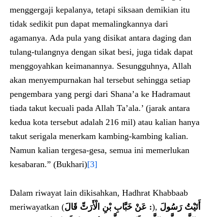
menggergaji kepalanya, tetapi siksaan demikian itu
tidak sedikit pun dapat memalingkannya dari
agamanya. Ada pula yang disikat antara daging dan
tulang-tulangnya dengan sikat besi, juga tidak dapat
menggoyahkan keimanannya. Sesungguhnya, Allah
akan menyempurnakan hal tersebut sehingga setiap
pengembara yang pergi dari Shana’a ke Hadramaut
tiada takut kecuali pada Allah Ta’ala.’ (jarak antara
kedua kota tersebut adalah 216 mil) atau kalian hanya
takut serigala menerkam kambing-kambing kalian.
Namun kalian tergesa-gesa, semua ini memerlukan
kesabaran.” (Bukhari)
[3]
Dalam riwayat lain dikisahkan, Hadhrat Khabbaab
meriwayatkan (
عَنْ خَبَّابِ بْنِ الْأَرَتِّ قَالَ :
),
أَتَيْتُ رَسُولَ