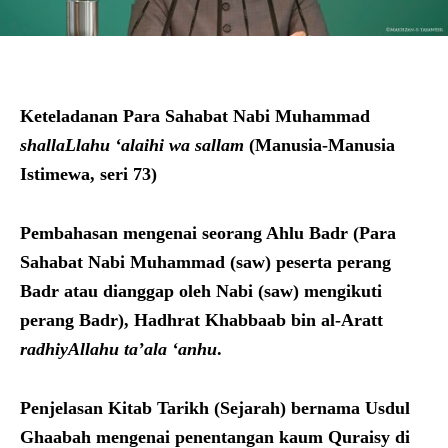
Keteladanan Para Sahabat Nabi Muhammad
shallaLlahu ‘alaihi wa sallam
(Manusia-Manusia
Istimewa, seri 73)
Pembahasan
mengenai seorang Ahlu Badr (Para
Sahabat Nabi Muhammad (saw) peserta perang
Badr
atau dianggap oleh Nabi (saw) mengikuti
perang Badr
), Hadhrat
Khabbaab bin al-Aratt
radhiyAllahu ta’ala ‘anhu
.
Penjelasan Kitab Tarikh (Sejarah) bernama Usdul
Ghaabah mengenai penentangan kaum Quraisy di