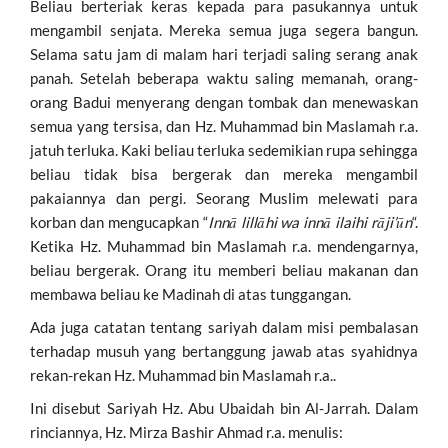
Beliau berteriak keras kepada para pasukannya untuk
mengambil senjata. Mereka semua juga segera bangun.
Selama satu jam di malam hari terjadi saling serang anak
panah. Setelah beberapa waktu saling memanah, orang-
orang Badui menyerang dengan tombak dan menewaskan
semua yang tersisa, dan Hz. Muhammad bin Maslamah r.a.
jatuh terluka. Kaki beliau terluka sedemikian rupa sehingga
beliau tidak bisa bergerak dan mereka mengambil
pakaiannya dan pergi. Seorang Muslim melewati para
korban dan mengucapkan “
Innā lillāhi wa innā ilaihi rāji’ūn
“.
Ketika Hz. Muhammad bin Maslamah r.a. mendengarnya,
beliau bergerak. Orang itu memberi beliau makanan dan
membawa beliau ke Madinah di atas tunggangan.
Ada juga catatan tentang sariyah dalam misi pembalasan
terhadap musuh yang bertanggung jawab atas syahidnya
rekan-rekan Hz. Muhammad bin Maslamah r.a..
Ini disebut Sariyah Hz. Abu Ubaidah bin Al-Jarrah. Dalam
rinciannya, Hz. Mirza Bashir Ahmad r.a. menulis: