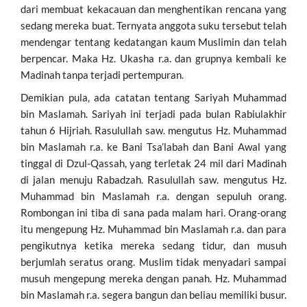
dari membuat kekacauan dan menghentikan rencana yang
sedang mereka buat. Ternyata anggota suku tersebut telah
mendengar tentang kedatangan kaum Muslimin dan telah
berpencar. Maka Hz. Ukasha r.a. dan grupnya kembali ke
Madinah tanpa terjadi pertempuran.
Demikian pula, ada catatan tentang Sariyah Muhammad
bin Maslamah. Sariyah ini terjadi pada bulan Rabiulakhir
tahun 6 Hijriah. Rasulullah saw. mengutus Hz. Muhammad
bin Maslamah r.a. ke Bani Tsa’labah dan Bani Awal yang
tinggal di Dzul-Qassah, yang terletak 24 mil dari Madinah
di jalan menuju Rabadzah. Rasulullah saw. mengutus Hz.
Muhammad bin Maslamah r.a. dengan sepuluh orang.
Rombongan ini tiba di sana pada malam hari. Orang-orang
itu mengepung Hz. Muhammad bin Maslamah r.a. dan para
pengikutnya ketika mereka sedang tidur, dan musuh
berjumlah seratus orang. Muslim tidak menyadari sampai
musuh mengepung mereka dengan panah. Hz. Muhammad
bin Maslamah r.a. segera bangun dan beliau memiliki busur.