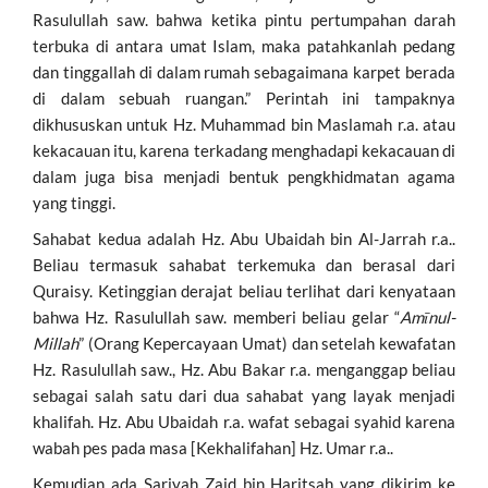
Rasulullah saw. bahwa ketika pintu pertumpahan darah
terbuka di antara umat Islam, maka patahkanlah pedang
dan tinggallah di dalam rumah sebagaimana karpet berada
di dalam sebuah ruangan.” Perintah ini tampaknya
dikhususkan untuk Hz. Muhammad bin Maslamah r.a. atau
kekacauan itu, karena terkadang menghadapi kekacauan di
dalam juga bisa menjadi bentuk pengkhidmatan agama
yang tinggi.
Sahabat kedua adalah Hz. Abu Ubaidah bin Al-Jarrah r.a..
Beliau termasuk sahabat terkemuka dan berasal dari
Quraisy. Ketinggian derajat beliau terlihat dari kenyataan
bahwa Hz. Rasulullah saw. memberi beliau gelar “
Amīnul-
Millah
” (Orang Kepercayaan Umat) dan setelah kewafatan
Hz. Rasulullah saw., Hz. Abu Bakar r.a. menganggap beliau
sebagai salah satu dari dua sahabat yang layak menjadi
khalifah. Hz. Abu Ubaidah r.a. wafat sebagai syahid karena
wabah pes pada masa [Kekhalifahan] Hz. Umar r.a..
Kemudian ada Sariyah Zaid bin Haritsah yang dikirim ke