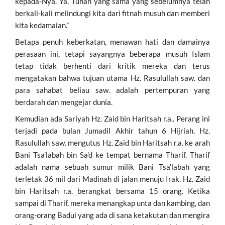
kepada-Nya. Ya, Tuhan yang sama yang sebelumnya telah
berkali-kali melindungi kita dari fitnah musuh dan memberi
kita kedamaian.”
Betapa penuh keberkatan, menawan hati dan damainya
perasaan ini, tetapi sayangnya beberapa musuh Islam
tetap tidak berhenti dari kritik mereka dan terus
mengatakan bahwa tujuan utama Hz. Rasulullah saw. dan
para sahabat beliau saw. adalah pertempuran yang
berdarah dan mengejar dunia.
Kemudian ada Sariyah Hz. Zaid bin Haritsah r.a.. Perang ini
terjadi pada bulan Jumadil Akhir tahun 6 Hijriah. Hz.
Rasulullah saw. mengutus Hz. Zaid bin Haritsah r.a. ke arah
Bani Tsa’labah bin Sa’d ke tempat bernama Tharif. Tharif
adalah nama sebuah sumur milik Bani Tsa’labah yang
terletak 36 mil dari Madinah di jalan menuju Irak. Hz. Zaid
bin Haritsah r.a. berangkat bersama 15 orang. Ketika
sampai di Tharif, mereka menangkap unta dan kambing, dan
orang-orang Badui yang ada di sana ketakutan dan mengira