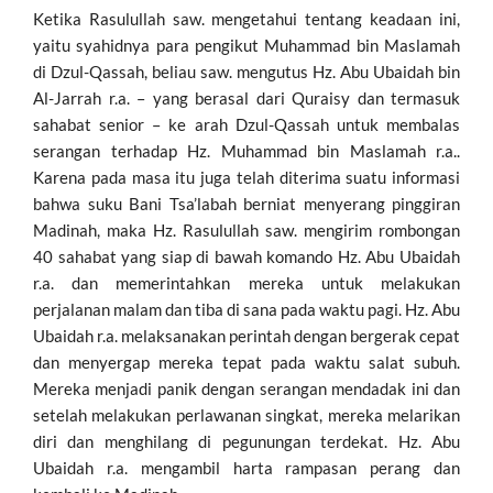
Ketika Rasulullah saw. mengetahui tentang keadaan ini,
yaitu syahidnya para pengikut Muhammad bin Maslamah
di Dzul-Qassah, beliau saw. mengutus Hz. Abu Ubaidah bin
Al-Jarrah r.a. – yang berasal dari Quraisy dan termasuk
sahabat senior – ke arah Dzul-Qassah untuk membalas
serangan terhadap Hz. Muhammad bin Maslamah r.a..
Karena pada masa itu juga telah diterima suatu informasi
bahwa suku Bani Tsa’labah berniat menyerang pinggiran
Madinah, maka Hz. Rasulullah saw. mengirim rombongan
40 sahabat yang siap di bawah komando Hz. Abu Ubaidah
r.a. dan memerintahkan mereka untuk melakukan
perjalanan malam dan tiba di sana pada waktu pagi. Hz. Abu
Ubaidah r.a. melaksanakan perintah dengan bergerak cepat
dan menyergap mereka tepat pada waktu salat subuh.
Mereka menjadi panik dengan serangan mendadak ini dan
setelah melakukan perlawanan singkat, mereka melarikan
diri dan menghilang di pegunungan terdekat. Hz. Abu
Ubaidah r.a. mengambil harta rampasan perang dan