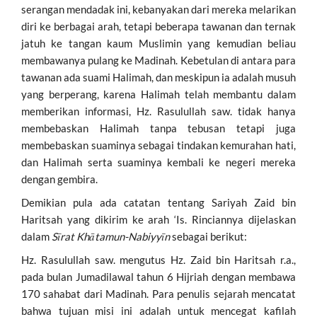
serangan mendadak ini, kebanyakan dari mereka melarikan
diri ke berbagai arah, tetapi beberapa tawanan dan ternak
jatuh ke tangan kaum Muslimin yang kemudian beliau
membawanya pulang ke Madinah. Kebetulan di antara para
tawanan ada suami Halimah, dan meskipun ia adalah musuh
yang berperang, karena Halimah telah membantu dalam
memberikan informasi, Hz. Rasulullah saw. tidak hanya
membebaskan Halimah tanpa tebusan tetapi juga
membebaskan suaminya sebagai tindakan kemurahan hati,
dan Halimah serta suaminya kembali ke negeri mereka
dengan gembira.
Demikian pula ada catatan tentang Sariyah Zaid bin
Haritsah yang dikirim ke arah ‘Is. Rinciannya dijelaskan
dalam
Sīrat Khātamun-Nabiyyīn
sebagai berikut:
Hz. Rasulullah saw. mengutus Hz. Zaid bin Haritsah r.a.,
pada bulan Jumadilawal tahun 6 Hijriah dengan membawa
170 sahabat dari Madinah. Para penulis sejarah mencatat
bahwa tujuan misi ini adalah untuk mencegat kafilah