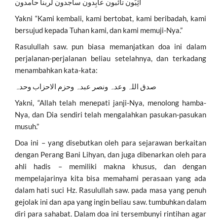
آئِبُون تائبون عابِدون ساجدون لربنا حامدون
Yakni “Kami kembali, kami bertobat, kami beribadah, kami
bersujud kepada Tuhan kami, dan kami memuji-Nya.”
Rasulullah saw. pun biasa memanjatkan doa ini dalam
perjalanan-perjalanan beliau setelahnya, dan terkadang
menambahkan kata-kata:
صدق اللہ وعدہ ونصر عبدہ وحزم الاحزاب وحدہ
Yakni, “Allah telah menepati janji-Nya, menolong hamba-
Nya, dan Dia sendiri telah mengalahkan pasukan-pasukan
musuh.”
Doa ini – yang disebutkan oleh para sejarawan berkaitan
dengan Perang Bani Lihyan, dan juga dibenarkan oleh para
ahli hadis – memiliki makna khusus, dan dengan
mempelajarinya kita bisa memahami perasaan yang ada
dalam hati suci Hz. Rasulullah saw. pada masa yang penuh
gejolak ini dan apa yang ingin beliau saw. tumbuhkan dalam
diri para sahabat. Dalam doa ini tersembunyi rintihan agar