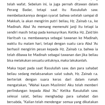
telah wafat. Sebelum ini, ia juga pernah ditawan dalam
Perang Badar, tetapi saat itu Rasulullah saw.
membebaskannya dengan syarat bahwa setelah sampai di
Makkah, ia akan mengirim putri beliau, Hz. Zainab r.a., ke
Madinah. Abul ‘As memang memenuhi janji itu tetapi ia
sendiri masih tetap pada kemusyrikan. Ketika Hz. Zaid bin
Haritsah r.a. membawanya sebagai tawanan ke Madinah,
waktu itu malam hari, tetapi dengan suatu cara Abul ‘As
berhasil mengirim pesan kepada Hz. Zainab r.a. bahwa ia
telah dibawa ke Madinah sebagai tawanan dan jika beliau
bisa melakukan sesuatu untuknya, maka lakukanlah.
Maka tepat pada saat Rasulullah saw. dan para sahabat
beliau sedang melaksanakan salat subuh, Hz. Zainab r.a.
berteriak dengan suara keras dari dalam rumah
mengatakan, “Wahai kaum Muslimin! Aku telah memberi
perlindungan kepada Abul ‘As.” Ketika Rasulullah saw.
selesai salat, beliau menghadap para sahabat dan
bersabda, “Kalian telah mendengar semua yang dikatakan