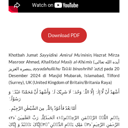
Download PDF
Khotbah Jumat
Sayyidinā Amīrul Mu’minīn,
Hazrat Mirza
Masroor Ahmad,
Khalīfatul Masīḥ al-Khāmis
(أيده الله تعالى
بنصره العزيز,
ayyadahullāhu Ta’ālā binashrihil ‘az
ī
z
) pada 20
Desember 2024 di Masjid Mubarak, Islamabad, Tilford
(Surrey), UK (United Kingdom of Britain/Britania Raya)
أَشْھَدُ أَنْ لَّا إِلٰہَ إِلَّا اللّٰہُ وَحْدَہٗ لَا شَرِيْکَ لَہٗ وَأَشْھَدُ أَنَّ مُحَمَّدًا عَبْدُہٗ وَ
رَسُوْلُہٗ
أَمَّا بَعْدُ فَأَعُوْذُ بِاللّٰہِ مِنَ الشَّيْطٰنِ الرَّجِيْمِ۔
بِسۡمِ اللّٰہِ الرَّحۡمٰنِ الرَّحِیۡمِ﴿۱﴾ اَلۡحَمۡدُلِلّٰہِ رَبِّ الۡعٰلَمِیۡنَ ۙ﴿۲﴾
الرَّحۡمٰنِ الرَّحِیۡمِ ۙ﴿۳﴾ مٰلِکِ یَوۡمِ الدِّیۡنِ ؕ﴿۴﴾إِیَّاکَ نَعۡبُدُ وَ إِیَّاکَ