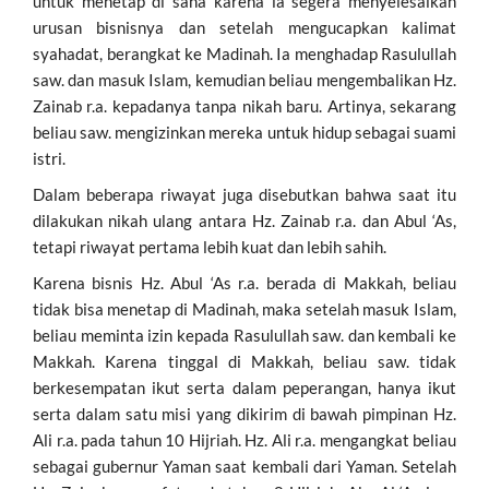
untuk menetap di sana karena ia segera menyelesaikan
urusan bisnisnya dan setelah mengucapkan kalimat
syahadat, berangkat ke Madinah. Ia menghadap Rasulullah
saw. dan masuk Islam, kemudian beliau mengembalikan Hz.
Zainab r.a. kepadanya tanpa nikah baru. Artinya, sekarang
beliau saw. mengizinkan mereka untuk hidup sebagai suami
istri.
Dalam beberapa riwayat juga disebutkan bahwa saat itu
dilakukan nikah ulang antara Hz. Zainab r.a. dan Abul ‘As,
tetapi riwayat pertama lebih kuat dan lebih sahih.
Karena bisnis Hz. Abul ‘As r.a. berada di Makkah, beliau
tidak bisa menetap di Madinah, maka setelah masuk Islam,
beliau meminta izin kepada Rasulullah saw. dan kembali ke
Makkah. Karena tinggal di Makkah, beliau saw. tidak
berkesempatan ikut serta dalam peperangan, hanya ikut
serta dalam satu misi yang dikirim di bawah pimpinan Hz.
Ali r.a. pada tahun 10 Hijriah. Hz. Ali r.a. mengangkat beliau
sebagai gubernur Yaman saat kembali dari Yaman. Setelah