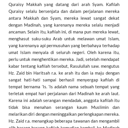
Quraisy Makkah yang datang dari arah Syam. Kafilah
Quraisy selalu bersenjata dan dalam perjalanan mereka
antara Makkah dan Syam, mereka lewat sangat dekat
dengan Madinah, yang karenanya mereka selalu menjadi
ancaman. Selain itu, kafilah ini, di mana pun mereka lewat,
menghasut suku-suku Arab untuk melawan umat Islam,
yang karenanya api permusuhan yang berbahaya terhadap
umat Islam menyala di seluruh negeri. Oleh karena itu,
perlu untuk menghentikan mereka. Jadi, setelah mendapat
kabar tentang kafilah tersebut, Rasulullah saw. mengutus
Hz. Zaid bin Haritsah r.a. ke arah itu dan ia maju dengan
sangat hati-hati sampai berhasil menyergap kafilah di
tempat bernama ‘Is. ‘Is adalah nama sebuah tempat yang
terletak empat hari perjalanan dari Madinah ke arah laut.
Karena ini adalah serangan mendadak, anggota kafilah itu
tidak bisa menahan serangan kaum Muslimin dan
melarikan diri dengan meninggalkan perlengkapan mereka.
Hz. Zaid r.a. menangkap beberapa tawanan dan mengambil
alih barang-barang kafilah kemudian kembali ke Madinah