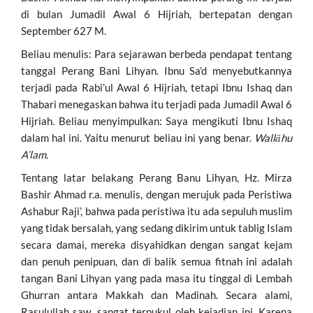
di bulan Jumadil Awal 6 Hijriah, bertepatan dengan
September 627 M.
Beliau menulis: Para sejarawan berbeda pendapat tentang
tanggal Perang Bani Lihyan. Ibnu Sa’d menyebutkannya
terjadi pada Rabi’ul Awal 6 Hijriah, tetapi Ibnu Ishaq dan
Thabari menegaskan bahwa itu terjadi pada Jumadil Awal 6
Hijriah. Beliau menyimpulkan: Saya mengikuti Ibnu Ishaq
dalam hal ini. Yaitu menurut beliau ini yang benar.
Wallāhu
A’lam.
Tentang latar belakang Perang Banu Lihyan, Hz. Mirza
Bashir Ahmad r.a. menulis, dengan merujuk pada Peristiwa
Ashabur Raji’, bahwa pada peristiwa itu ada sepuluh muslim
yang tidak bersalah, yang sedang dikirim untuk tablig Islam
secara damai, mereka disyahidkan dengan sangat kejam
dan penuh penipuan, dan di balik semua fitnah ini adalah
tangan Bani Lihyan yang pada masa itu tinggal di Lembah
Ghurran antara Makkah dan Madinah. Secara alami,
Rasulullah saw. sangat terpukul oleh kejadian ini. Karena