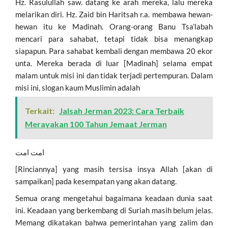
Hz. Rasulullah saw. datang ke arah mereka, lalu mereka
melarikan diri. Hz. Zaid bin Haritsah r.a. membawa hewan-
hewan itu ke Madinah. Orang-orang Banu Tsa’labah
mencari para sahabat, tetapi tidak bisa menangkap
siapapun. Para sahabat kembali dengan membawa 20 ekor
unta. Mereka berada di luar [Madinah] selama empat
malam untuk misi ini dan tidak terjadi pertempuran. Dalam
misi ini, slogan kaum Muslimin adalah
Terkait:
Jalsah Jerman 2023: Cara Terbaik
Merayakan 100 Tahun Jemaat Jerman
امت امت
[Rinciannya] yang masih tersisa insya Allah [akan di
sampaikan] pada kesempatan yang akan datang.
Semua orang mengetahui bagaimana keadaan dunia saat
ini. Keadaan yang berkembang di Suriah masih belum jelas.
Memang dikatakan bahwa pemerintahan yang zalim dan