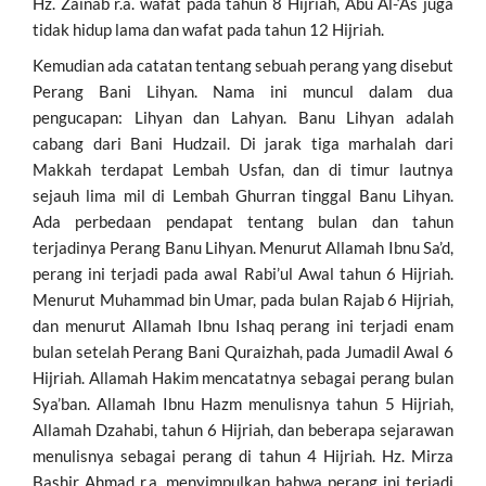
Hz. Zainab r.a. wafat pada tahun 8 Hijriah, Abu Al-‘As juga
tidak hidup lama dan wafat pada tahun 12 Hijriah.
Kemudian ada catatan tentang sebuah perang yang disebut
Perang Bani Lihyan. Nama ini muncul dalam dua
pengucapan: Lihyan dan Lahyan. Banu Lihyan adalah
cabang dari Bani Hudzail. Di jarak tiga marhalah dari
Makkah terdapat Lembah Usfan, dan di timur lautnya
sejauh lima mil di Lembah Ghurran tinggal Banu Lihyan.
Ada perbedaan pendapat tentang bulan dan tahun
terjadinya Perang Banu Lihyan. Menurut Allamah Ibnu Sa’d,
perang ini terjadi pada awal Rabi’ul Awal tahun 6 Hijriah.
Menurut Muhammad bin Umar, pada bulan Rajab 6 Hijriah,
dan menurut Allamah Ibnu Ishaq perang ini terjadi enam
bulan setelah Perang Bani Quraizhah, pada Jumadil Awal 6
Hijriah. Allamah Hakim mencatatnya sebagai perang bulan
Sya’ban. Allamah Ibnu Hazm menulisnya tahun 5 Hijriah,
Allamah Dzahabi, tahun 6 Hijriah, dan beberapa sejarawan
menulisnya sebagai perang di tahun 4 Hijriah. Hz. Mirza
Bashir Ahmad r.a. menyimpulkan bahwa perang ini terjadi