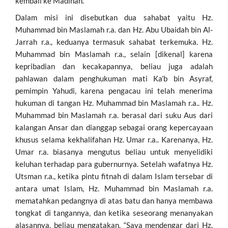
kembali ke Madinah.
Dalam misi ini disebutkan dua sahabat yaitu Hz.
Muhammad bin Maslamah r.a. dan Hz. Abu Ubaidah bin Al-
Jarrah r.a., keduanya termasuk sahabat terkemuka. Hz.
Muhammad bin Maslamah r.a., selain [dikenal] karena
kepribadian dan kecakapannya, beliau juga adalah
pahlawan dalam penghukuman mati Ka’b bin Asyraf,
pemimpin Yahudi, karena pengacau ini telah menerima
hukuman di tangan Hz. Muhammad bin Maslamah r.a.. Hz.
Muhammad bin Maslamah r.a. berasal dari suku Aus dari
kalangan Ansar dan dianggap sebagai orang kepercayaan
khusus selama kekhalifahan Hz. Umar r.a.. Karenanya, Hz.
Umar r.a. biasanya mengutus beliau untuk menyelidiki
keluhan terhadap para gubernurnya. Setelah wafatnya Hz.
Utsman r.a., ketika pintu fitnah di dalam Islam tersebar di
antara umat Islam, Hz. Muhammad bin Maslamah r.a.
mematahkan pedangnya di atas batu dan hanya membawa
tongkat di tangannya, dan ketika seseorang menanyakan
alasannya, beliau mengatakan, “Saya mendengar dari Hz.