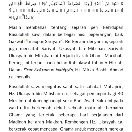
نَسۡتَعِیۡنُ ؕ﴿۵﴾ اِہۡدِنَا الصِّرَاطَ الۡمُسۡتَقِیۡمَ ۙ﴿۶﴾ صِرَاطَ الَّذِیۡنَ
أَنۡعَمۡتَ عَلَیۡہِمۡ ۬ۙ غَیۡرِ الۡمَغۡضُوۡبِ عَلَیۡہِمۡ وَ لَا
الضَّآلِّیۡنَ﴿۷﴾
Masih membahas tentang sejarah peri kehidupan
Rasulullah saw. dalam berbagai misi peperangan, baik
[1]
[2]
Gazwah
maupun Sariyah
. Berkenaan dengan ini, sejarah
juga mencatat Sariyah Ukasyah bin Mihshan. Sariyah
Ukasyah bin Mihshan ini terjadi di arah Ghamr Mardhub.
Perang ini terjadi pada bulan Rabiulawal tahun 6 Hijriah.
Dalam
Sīrat Khātamun-Nabiyyīn
, Hz. Mirza Bashir Ahmad
r.a. menulis:
Rasulullah saw. mengutus salah satu sahabat Muhajirin,
Hz. Ukasyah bin Mihshan r.a., sebagai pemimpin bagi 40
Muslim untuk menghadapi suku Bani Asad. Suku ini pada
waktu itu berkemah dekat sebuah mata air bernama
Ghamr yang terletak beberapa hari perjalanan dari
Madinah ke arah Makkah. Rombongan Hz. Ukasyah r.a.
bergerak cepat mencapai Ghamr untuk mencegah mereka