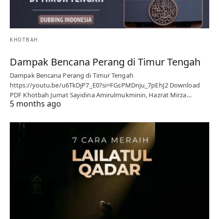
KHOTBAH
Dampak Bencana Perang di Timur Tengah
Dampak Bencana Perang di Timur Tengah
https://youtu.be/u6TkDjP7_E0?si=FGsPMDnju_7pEhJ2 Download
PDF Khotbah Jumat Sayidina Amirulmukminin, Hazrat Mirza…
5 months ago