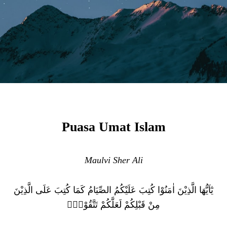
Puasa Umat Islam
Maulvi Sher Ali
يٰٓاَيُّهَا الَّذِيْنَ اٰمَنُوْا كُتِبَ عَلَيْكُمُ الصِّيَامُ كَمَا كُتِبَ عَلَى الَّذِيْنَ
مِنْ قَبْلِكُمْ لَعَلَّكُمْ تَتَّقُوْنَۙ