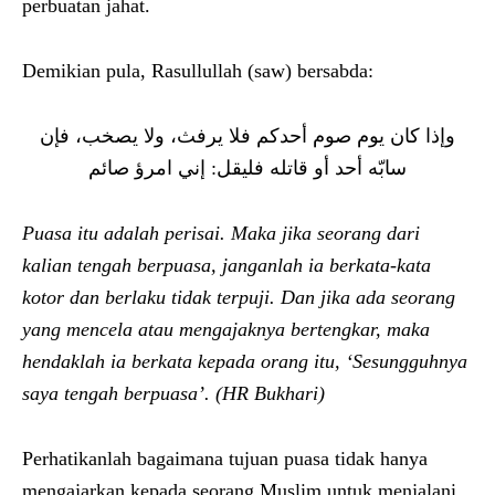
perbuatan jahat.
Demikian pula, Rasullullah (saw) bersabda:
وإذا كان يوم صوم أحدكم فلا يرفث، ولا يصخب، فإن
سابّه أحد أو قاتله فليقل: إني امرؤ صائم
Puasa itu adalah perisai. Maka jika seorang dari
kalian tengah berpuasa, janganlah ia berkata-kata
kotor dan berlaku tidak terpuji. Dan jika ada seorang
yang mencela atau mengajaknya bertengkar, maka
hendaklah ia berkata kepada orang itu, ‘Sesungguhnya
saya tengah berpuasa’. (HR Bukhari)
Perhatikanlah bagaimana tujuan puasa tidak hanya
mengajarkan kepada seorang Muslim untuk menjalani