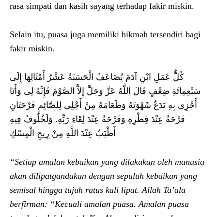
rasa simpati dan kasih sayang terhadap fakir miskin.
Selain itu, puasa juga memiliki hikmah tersendiri bagi
fakir miskin.
كُلُّ عَمَلِ ابْنِ آدَمَ يُضَاعَفُ الْحَسَنَةُ عَشْرُ أَمْثَالِهَا إِلَى
سَبْعِمِائَةِ ضِعْفٍ قَالَ اللَّهُ عَزَّ وَجَلَّ إِلاَّ الصَّوْمَ فَإِنَّهُ لِى وَأَنَا
أَجْزِى بِهِ يَدَعُ شَهْوَتَهُ وَطَعَامَهُ مِنْ أَجْلِى لِلصَّائِمِ فَرْحَتَانِ
فَرْحَةٌ عِنْدَ فِطْرِهِ وَفَرْحَةٌ عِنْدَ لِقَاءِ رَبِّهِ. وَلَخُلُوفُ فِيهِ
أَطْيَبُ عِنْدَ اللَّهِ مِنْ رِيحِ الْمِسْكِ
“Setiap amalan kebaikan yang dilakukan oleh manusia
akan dilipatgandakan dengan sepuluh kebaikan yang
semisal hingga tujuh ratus kali lipat. Allah Ta’ala
berfirman: “Kecuali amalan puasa. Amalan puasa