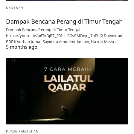
KHOTBAH
Dampak Bencana Perang di Timur Tengah
Dampak Bencana Perang di Timur Tengah
https://youtu.be/u6TkDjP7_E0?si=FGsPMDnju_7pEhJ2 Download
PDF Khotbah Jumat Sayidina Amirulmukminin, Hazrat Mirza…
5 months ago
PUASA RAMADHAN