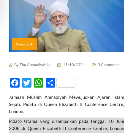
Ahmadiyah
By
Tim Ahmadiyah.Id
11/10/2024
0 Comments
F
T
W
S
ac
w
h
h
Jamaah Muslim Ahmadiyah Mewujudkan Ajaran Islam
e
itt
at
ar
Sejati. Pidato di Queen Elizabeth II Conference Centre,
b
er
s
e
London.
o
A
Pidato Utama yang disampaikan pada tanggal 10 Juni
o
p
2008 di Queen Elizabeth II Conference Centre, London