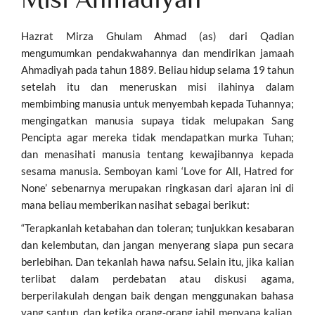
Hazrat Mirza Ghulam Ahmad (as) dari Qadian
mengumumkan pendakwahannya dan mendirikan jamaah
Ahmadiyah pada tahun 1889. Beliau hidup selama 19 tahun
setelah itu dan meneruskan misi ilahinya dalam
membimbing manusia untuk menyembah kepada Tuhannya;
mengingatkan manusia supaya tidak melupakan Sang
Pencipta agar mereka tidak mendapatkan murka Tuhan;
dan menasihati manusia tentang kewajibannya kepada
sesama manusia. Semboyan kami ‘Love for All, Hatred for
None’ sebenarnya merupakan ringkasan dari ajaran ini di
mana beliau memberikan nasihat sebagai berikut:
“Terapkanlah ketabahan dan toleran; tunjukkan kesabaran
dan kelembutan, dan jangan menyerang siapa pun secara
berlebihan. Dan tekanlah hawa nafsu. Selain itu, jika kalian
terlibat dalam perdebatan atau diskusi agama,
berperilakulah dengan baik dengan menggunakan bahasa
yang santun, dan ketika orang-orang jahil menyapa kalian,