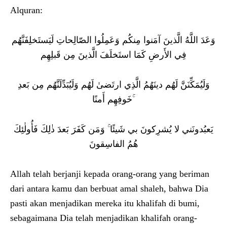
Alquran:
وَعَدَ اللَّهُ الَّذينَ آمَنوا مِنكُم وَعَمِلُوا الصّالِحاتِ لَيَستَخلِفَنَّهُم
فِي الأَرضِ كَمَا استَخلَفَ الَّذينَ مِن قَبلِهِم
وَلَيُمَكِّنَنَّ لَهُم دينَهُمُ الَّذِي ارتَضىٰ لَهُم وَلَيُبَدِّلَنَّهُم مِن بَعدِ
خَوفِهِم أَمنًا ۚ
يَعبُدونَني لا يُشرِكونَ بي شَيئًا ۚ وَمَن كَفَرَ بَعدَ ذٰلِكَ فَأُولٰئِكَ
هُمُ الفاسِقونَ
Allah telah berjanji kepada orang-orang yang beriman
dari antara kamu dan berbuat amal shaleh, bahwa Dia
pasti akan menjadikan mereka itu khalifah di bumi,
sebagaimana Dia telah menjadikan khalifah orang-