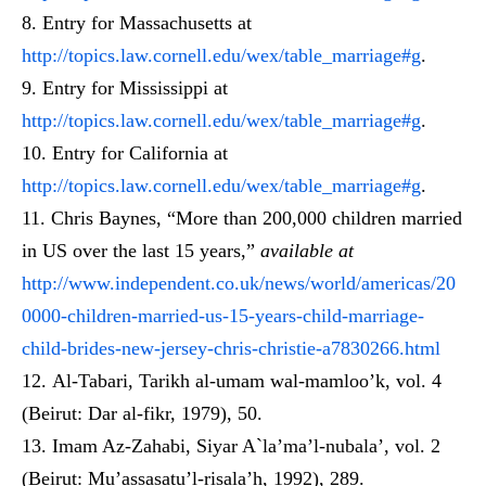
Entry for Massachusetts at
http://topics.law.cornell.edu/wex/table_marriage#g
.
Entry for Mississippi at
http://topics.law.cornell.edu/wex/table_marriage#g
.
Entry for California at
http://topics.law.cornell.edu/wex/table_marriage#g
.
Chris Baynes, “More than 200,000 children married
in US over the last 15 years,”
available at
http://www.independent.co.uk/news/world/americas/20
0000-children-married-us-15-years-child-marriage-
child-brides-new-jersey-chris-christie-a7830266.html
Al-Tabari, Tarikh al-umam wal-mamloo’k, vol. 4
(Beirut: Dar al-fikr, 1979), 50.
Imam Az-Zahabi, Siyar A`la’ma’l-nubala’, vol. 2
(Beirut: Mu’assasatu’l-risala’h, 1992), 289.