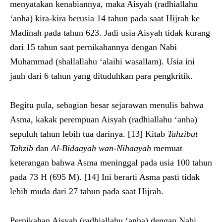
menyatakan kenabiannya, maka Aisyah (radhiallahu
‘anha) kira-kira berusia 14 tahun pada saat Hijrah ke
Madinah pada tahun 623. Jadi usia Aisyah tidak kurang
dari 15 tahun saat pernikahannya dengan Nabi
Muhammad (shallallahu ‘alaihi wasallam). Usia ini
jauh dari 6 tahun yang dituduhkan para pengkritik.
Begitu pula, sebagian besar sejarawan menulis bahwa
Asma, kakak perempuan Aisyah (radhiallahu ‘anha)
sepuluh tahun lebih tua darinya. [13] Kitab
Tahzibut
Tahzib
dan
Al-Bidaayah wan-Nihaayah
memuat
keterangan bahwa Asma meninggal pada usia 100 tahun
pada 73 H (695 M). [14] Ini berarti Asma pasti tidak
lebih muda dari 27 tahun pada saat Hijrah.
Pernikahan Aisyah (radhiallahu ‘anha) dengan Nabi