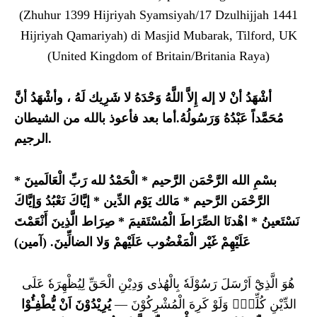
(Zhuhur 1399 Hijriyah Syamsiyah/17 Dzulhijjah 1441
Hijriyah Qamariyah) di Masjid Mubarak, Tilford, UK
(United Kingdom of Britain/Britania Raya)
أشْهَدُ أنْ لا إله إِلاَّ اللَّهُ وَحْدَهُ لا شَرِيك لَهُ ، وأشْهَدُ أنَّ
مُحَمَّداً عَبْدُهُ وَرَسُولُهُ.أما بعد فأعوذ بالله من الشيطان
الرجيم.
*
الْحَمْدُ لله رَبِّ الْعَالَمينَ
*
بسْمِ الله الرَّحْمَن الرَّحيم
إيَّاكَ نَعْبُدُ وَإيَّاكَ
*
مَالك يَوْم الدِّين
*
الرَّحْمَن الرَّحيم
صِرَاط الَّذِينَ أَنْعَمْتَ
*
اهْدنَا الصِّرَاطَ الْمُسْتَقيمَ
*
نَسْتَعينُ
)
آمين
. (
لِّينَ
ضا
عَلَيْهِمْ غَيْر الْمَغْضُوب عَلَيْهمْ وَلا ال
هُوَ الَّذِيْٓ اَرْسَلَ رَسُوْلَهٗ بِالْهُدٰى وَدِيْنِ الْحَقِّ لِيُظْهِرَهٗ عَلَى
الدِّيْنِ كُلِّهٖۙ وَلَوْ كَرِهَ الْمُشْرِكُوْنَ —
يُرِيْدُوْنَ اَنْ يُّطْفِـُٔوْا