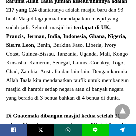
karunia Allah Taala jumlah keseluruhannya adalah
217 yang 124
diantaranya adalah masjid baru dan 93
buah Masjid lagi jemaat mendapatkan masjid yang
sudah jadi. Seluruh masjid ini
terdapat di UK,
Prancis, Jerman, India, Indonesia, Ghana, Nigeria,
Sier
ra L
eon
, Benin, Burkina Faso, Liberia, Ivory
Coast, Guinea-Bissau, Tanzania, Uganda, Mali, Kongo
Kinsasha, Kamerun, Senegal, Guinea-Conakry, Togo,
Chad, Zambia, Australia dan lain-lain. Dengan karunia
Allah Taala kita mendapatkan taufik untuk membangun
masjid di hampir setiap negara atau di banyak negara
yang berada di 3 benua bahkan di 4 benua di dunia.
Di Guatemala dibangun masjid kedua setelah 31
tahun.
Masjid pertama yang bernama “Baitul Awwal”
L
dibangun pada tahun 1989. Masjid kedua yang bernama