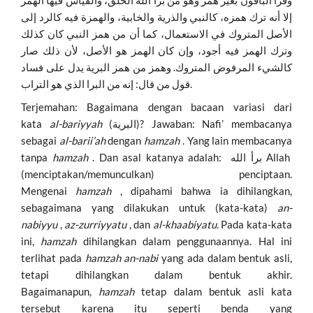
إلا أنه ترك همزه، كالنبي والذرية والخابية، والهمزة فيه كالرد إلى
الأصل المتروك في الاستعمال، كما أن من همز النبي كان كذلك
وترك الهمز فيه أجود، وإن كان الهمز هو الأصل، لأن ذلك صار
كالشيء المرفوض المتروك. وهمز من همز البرية يدل على فساد
قول من قال: إنه من البرا الذي هو التراب.
Terjemahan: Bagaimana dengan bacaan variasi dari
kata
al-bariyyah
(البرية)? Jawaban: Nafi’ membacanya
sebagai
al-barii’ah
dengan
hamzah
. Yang lain membacanya
tanpa
hamzah
. Dan asal katanya adalah: برأ الله Allah
(menciptakan/memunculkan) penciptaan.
Mengenai
hamzah
, dipahami bahwa ia dihilangkan,
sebagaimana yang dilakukan untuk (kata-kata)
an-
nabiyyu
,
az-zurriyyatu
, dan
al-khaabiyatu.
Pada kata-kata
ini,
hamzah
dihilangkan dalam penggunaannya. Hal ini
terlihat pada
hamzah
an-nabi
yang ada dalam bentuk asli,
tetapi dihilangkan dalam bentuk akhir.
Bagaimanapun,
hamzah
tetap dalam bentuk asli kata
tersebut karena itu seperti benda yang