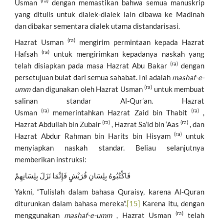
(ra)
Usman
dengan memastikan bahwa semua manuskrip
yang ditulis untuk dialek-dialek lain dibawa ke Madinah
dan dibakar sementara dialek utama distandarisasi.
(ra)
Hazrat Usman
mengirim permintaan kepada Hazrat
(ra)
Hafsah
untuk mengirimkan kepadanya naskah yang
(ra)
telah disiapkan pada masa Hazrat Abu Bakar
dengan
persetujuan bulat dari semua sahabat. Ini adalah
mashaf-e-
(ra)
umm
dan digunakan oleh Hazrat Usman
untuk membuat
salinan standar Al-Qur’an. Hazrat
(ra)
(ra)
Usman
memerintahkan Hazrat Zaid bin Thabit
,
(ra)
(ra)
Hazrat Abdullah bin Zubair
, Hazrat Sa’id bin ‘Aas
, dan
(ra)
Hazrat Abdur Rahman bin Harits bin Hisyam
untuk
menyiapkan naskah standar. Beliau selanjutnya
memberikan instruksi:
فَاكْتُبُوهُ بِلِسَانِ قُرَيْشٍ فَإِنَّمَا نَزَلَ بِلِسَانِهِمْ
Yakni, “Tulislah dalam bahasa Quraisy, karena Al-Quran
diturunkan dalam bahasa mereka”.
[15]
Karena itu, dengan
(ra)
menggunakan
mashaf-e-umm
, Hazrat Usman
telah