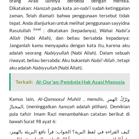
orang Arab lainnya berbeda dengan mereka.
Dikatakan:
Hamzah
pada kata
an-nabi’i
sudah ketinggalan
zaman. Telah diamati bahwa penggunaan tersebut tidak
tepat. Anda dianjurkan untuk melihat penggunaan sayyidna
(saw)
Rasulullah
: dikatakan (kepadanya), Wahai
Nabii’a
Allah
(Nabi Allah), dan beliau bersabda kepadanya:
Janganlah kamu menyapaku dengan kata itu, karena aku
adalah seorang
Nabiyyullah
(Nabi Allah). Dalam sebuah
riwayat, beliau bersabda: Aku bukanlah
Nabii’-Allah
, tetapi
aku adalah
Nabiyyullah
(Nabi Allah).
Terkait:
Al-Qur'an: Pembela Hak Asasi Manusia
Kamus lain,
Al-Qamoosul Muhiit
, menulis, وتَرْكُ الهمزِ
المختارُ, (meninggalkan
hamzah
adalah pilihan). Demikian
pula tafsir Imam Razi menambahkan catatan berikut di
bawah Surat 98 ayat 6:
كيف القراءة في لفظ البرية؟ الجواب: قرأ نافع البريئة بالهمز،
وقرأ الباقون بغير همز وهو من برأ الله الخلق، والقياس فيها الهمز