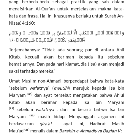
yang berbeda-beda sebagai praktik yang sah dalam
menafsirkan Al-Qur’an untuk menjelaskan makna kata-
kata dan frasa. Hal ini khususnya berlaku untuk Surah An-
Nisaa’, 4:160:
وَ اِنۡ مِّنۡ اَہۡلِ الۡکِتٰبِ اِلَّا لَیُؤۡمِنَنَّ بِہٖ قَبۡلَ مَوۡتِہٖ ۚ وَ یَوۡمَ
الۡقِیٰمَۃِ یَکُوۡنُ عَلَیۡہِمۡ شَہِیۡدًا ﴿۱۶۰﴾ۚ
Terjemahannya: “Tidak ada seorang pun di antara Ahli
Kitab, kecuali akan beriman kepada itu sebelum
kematiannya. Dan pada hari kiamat, dia (Isa) akan menjadi
saksi terhadap mereka.”
Umat ​​Muslim non-Ahmadi berpendapat bahwa kata-kata
“sebelum wafatnya” (
mautihi
) merujuk kepada Isa bin
(as)
Maryam
dan ayat tersebut mengatakan bahwa Ahlul
Kitab akan beriman kepada Isa bin Maryam
(as)
sebelum
wafatnya
, dan ini berarti bahwa Isa bin
(as)
Maryam
masih hidup. Menyanggah argumen ini
berdasarkan
qira’at
ayat ini, Hadhrat Masih
(as)
Mau’ud
menulis dalam
Barahin-e-Ahmadiyya Bagian V
: