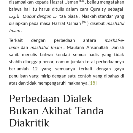
(ra)
disampaikan kepada Hazrat Usman
, beliau mengatakan
bahwa hal itu harus ditulis dalam cara Quraisy sebagai
تابوت
taabut dengan
ت taa biasa
.
Naskah standar yang
(ra
disiapkan pada masa Hazrat Usman
) disebut
mashaful
Imam
.
Terkait dengan perbedaan antara
mashaf-e-
umm
dan
mashaful Imam
, Maulana Ahsanullah Danish
sahib menulis bahwa kendati semua hadis yang tidak
shahih dianggap benar, namun jumlah total perbedaannya
berjumlah 12 yang semuanya terkait dengan gaya
penulisan yang mirip dengan satu contoh yang dibahas di
atas dan tidak mempengaruhi maknanya.
[18]
Perbedaan Dialek
Bukan Akibat Tanda
Diakritik