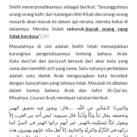
Smith menerjemahkannya sebagai berikut: “Sesungguhnya
orang-orang kafir dari kalangan Ahli Kitab dan orang-orang
musyrik akan masuk ke dalam api neraka, mereka kekal di
dalamnya. Mereka itulah
seburuk
-buruk orang yang
tidak berdosa
”.
[24]
Masalahnya di sini adalah Smith telah menunjukkan
kurangnya pengetahuannya tentang bahasa Arab.
Kata
barii’ah
dan
bariyyah
berasal dari akar kata yang
sama dan memiliki arti yang sama. Satu-satunya perbedaan
adalah satu dialek Arab mengucapkan kata tersebut
dengan
hamzah
dan yang lainnya tidak. Masalah ini dibahas
dalam kamus bahasa Arab dan tafsir Al-Qur’an.
Misalnya,
Lisanul Arab,
membuat catatan berikut:
والنَبِيءُ: الـمُخْبِر عن اللّه، …..قال: ويجوز فيه تحقيق الهمز
وتخفيفه. يقال نَبَأَ ونَبَّأَ وأَنـْبَأَ. قال سيبويه: ليس أَحد من العرب إِلاّ
ويقول تَنَبَّأَ مُسَيْلِمة،بالهمز، غير أَنهم تركوا الهمز في النبيِّ كما
تركوه في الذُرِّيَّةِ والبَرِيَّةِ والخابِيةِ، إِلاّ أَهلَ مكة، فإِنهم يهمزون هذه
الأَحرف ولا يهمزون غيرها، ويُخالِفون العرب في ذلك. قال: والهمز