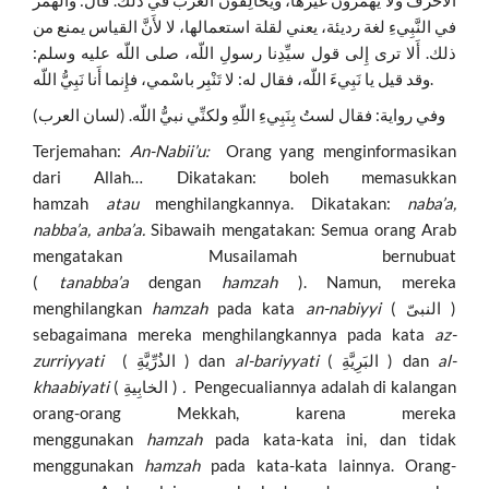
في النَّبِيءِ لغة رديئة، يعني لقلة استعمالها، لا لأَنَّ القياس يمنع من
ذلك. أَلا ترى إِلى قول سيِّدِنا رسولِ اللّه، صلى اللّه عليه وسلم:
وقد قيل يا نَبِيءَ اللّه، فقال له: لا تَنْبِر باسْمي، فإِنما أَنا نَبِيُّ اللّه.
وفي رواية: فقال لستُ بِنَبِيءِ اللّهِ ولكنِّي نبيُّ اللّه. (لسان العرب)
Terjemahan:
An-Nabii’u:
Orang yang menginformasikan
dari Allah… Dikatakan: boleh memasukkan
hamzah
atau
menghilangkannya. Dikatakan:
naba’a,
nabba’a, anba’a.
Sibawaih mengatakan: Semua orang Arab
mengatakan Musailamah bernubuat
(
tanabba’a
dengan
hamzah
). Namun, mereka
menghilangkan
hamzah
pada kata
an-nabiyyi
( النبیّ )
sebagaimana mereka menghilangkannya pada kata
az-
zurriyyati
( الذُرِّيَّةِ ) dan
al-bariyyati
( البَرِيَّةِ ) dan
al-
khaabiyati
( الخابِيةِ )
.
Pengecualiannya adalah di kalangan
orang-orang Mekkah, karena mereka
menggunakan
hamzah
pada kata-kata ini, dan tidak
menggunakan
hamzah
pada kata-kata lainnya. Orang-