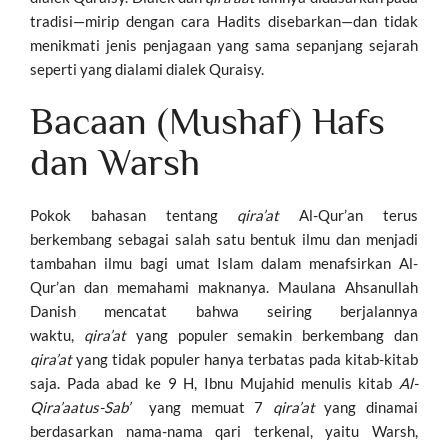
tradisi—mirip dengan cara Hadits disebarkan—dan tidak
menikmati jenis penjagaan yang sama sepanjang sejarah
seperti yang dialami dialek Quraisy.
Bacaan (Mushaf) Hafs
dan Warsh
Pokok bahasan tentang
qira’at
Al-Qur’an terus
berkembang sebagai salah satu bentuk ilmu dan menjadi
tambahan ilmu bagi umat Islam dalam menafsirkan Al-
Qur’an dan memahami maknanya. Maulana Ahsanullah
Danish mencatat bahwa seiring berjalannya
waktu,
qira’at
yang populer semakin berkembang dan
qira’at
yang tidak populer hanya terbatas pada kitab-kitab
saja. Pada abad ke 9 H, Ibnu Mujahid menulis kitab
Al-
Qira’aatus-Sab’
yang memuat 7
qira’at
yang dinamai
berdasarkan nama-nama qari terkenal, yaitu Warsh,