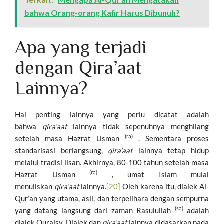
bahwa Orang-orang Kafir Harus Dibunuh?
Apa yang terjadi
dengan Qira’aat
Lainnya?
Hal penting lainnya yang perlu dicatat adalah
bahwa
qira’aat
lainnya tidak sepenuhnya menghilang
(ra)
setelah masa Hazrat Usman
. Sementara proses
standarisasi berlangsung,
qira’aat
lainnya tetap hidup
melalui tradisi lisan. Akhirnya, 80-100 tahun setelah masa
(ra)
Hazrat Usman
, umat Islam mulai
menuliskan
qira’aat
lainnya.
[20]
Oleh karena itu, dialek Al-
Qur’an yang utama, asli, dan terpelihara dengan sempurna
(sa)
yang datang langsung dari zaman Rasulullah
adalah
dialek Quraisy. Dialek dan
qira’aat
lainnya didasarkan pada