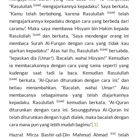
(saw)
“Rasulullah
mengajarkannya kepadaku”. Saya berkata,
(saw)
“Kamu telah berbohong, karena Rasulullah
telah
mengajarkannya kepadaku dengan cara yang berbeda dari
caramu”. Maka saya membawa Hisyam bin Hakim kepada
(saw)
Rasulullah
dan berkata, “Saya mendengar orang ini
membaca Surah Al-Furqan dengan cara yang tidak kau
(saw)
ajarkan kepadaku!” Atas hal itu, Rasulullah
bersabda,
“lepaskan dia (Umar!). Bacalah, wahai Hisyam!” Kemudian
ia membacakannya dengan cara yang sama seperti yang
kudengar saat tadi ia baca. Kemudian Rasulullah
(saw)
berkata, “Al-Quran diturunkan dengan cara ini,” dan
beliau menambahkan, “Bacalah, wahai Umar!” Aku
membacanya sebagaimana yang telah diajarkannya
(saw)
kepadaku. Rasulullah
kemudian berkata, “Al-Quran
diturunkan dengan cara ini. Sesungguhnya Al-Quran ini
telah diturunkan dengan tujuh dialek, maka bacalah dengan
cara mana pun yang lebih mudah bagimu”.
[3]
(ra)
Hazrat Mirza Bashir-ud-Din Mahmud Ahmad
telah