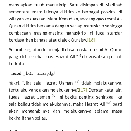
menyiapkan tujuh manuskrip. Satu disimpan di Madinah
sementara enam lainnya dikirim ke berbagai provinsi di
wilayah kekuasaan Islam. Kemudian, seorang
qari
resmi Al-
Quran dikirim bersama dengan setiap manuskrip sehingga
pembacaan masing-masing manuskrip ini juga standar
berdasarkan bahasa atau dialek Quraisy.
[16]
Seluruh kegiatan ini menjadi dasar naskah resmi Al-Quran
(ra)
yang kini tersebar luas. Hazrat Ali
diriwayatkan pernah
berkata:
لولم یصنعہ عثمان لصنعتہ
(ra)
Yakni, “Jika saja Hazrat Usman
tidak melakukannya,
tentu aku yang akan melakukannya”.
[17]
Dengan kata lain,
(ra)
tugas Hazrat Usman
ini begitu penting, sehingga jika
(ra)
saja beliau tidak melakukannya, maka Hazrat Ali
pasti
akan mengambilnya dan melakukannya selama masa
kekhalifahan beliau.