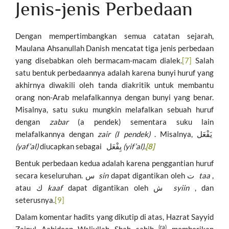
Jenis-jenis Perbedaan
Dengan mempertimbangkan semua catatan sejarah,
Maulana Ahsanullah Danish mencatat tiga jenis perbedaan
yang disebabkan oleh bermacam-macam dialek.
[7]
Salah
satu bentuk perbedaannya adalah karena bunyi huruf yang
akhirnya diwakili oleh tanda diakritik untuk membantu
orang non-Arab melafalkannya dengan bunyi yang benar.
Misalnya, satu suku mungkin melafalkan sebuah huruf
dengan
zabar
(a pendek) sementara suku lain
melafalkannya dengan
zair (I pendek)
. Misalnya, یَفْعَل
(yaf’al)
diucapkan sebagai یِفْعَل
(yif’al).
[8]
Bentuk perbedaan kedua adalah karena penggantian huruf
secara keseluruhan. س
sin
dapat digantikan oleh ت
taa
,
atau ك
kaaf
dapat digantikan oleh ش
syiin
, dan
seterusnya.
[9]
Dalam komentar hadits yang dikutip di atas, Hazrat Sayyid
(ra)