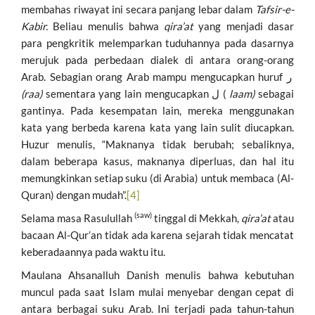
membahas riwayat ini secara panjang lebar dalam
Tafsir-e-
Kabir.
Beliau menulis bahwa
qira’at
yang menjadi dasar
para pengkritik melemparkan tuduhannya pada dasarnya
merujuk pada perbedaan dialek di antara orang-orang
Arab. Sebagian orang Arab mampu mengucapkan huruf ر
(raa)
sementara yang lain mengucapkan ل (
laam)
sebagai
gantinya. Pada kesempatan lain, mereka menggunakan
kata yang berbeda karena kata yang lain sulit diucapkan.
Huzur menulis, “Maknanya tidak berubah; sebaliknya,
dalam beberapa kasus, maknanya diperluas, dan hal itu
memungkinkan setiap suku (di Arabia) untuk membaca (Al-
Quran) dengan mudah”.
[4]
(saw)
Selama masa Rasulullah
tinggal di Mekkah,
qira’at
atau
bacaan Al-Qur’an tidak ada karena sejarah tidak mencatat
keberadaannya pada waktu itu.
Maulana Ahsanalluh Danish menulis bahwa kebutuhan
muncul pada saat Islam mulai menyebar dengan cepat di
antara berbagai suku Arab. Ini terjadi pada tahun-tahun