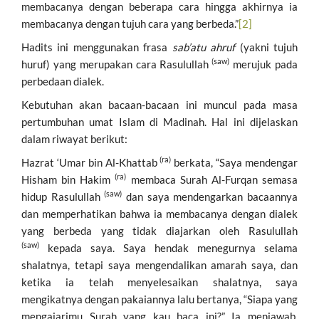
membacanya dengan beberapa cara hingga akhirnya ia
membacanya dengan tujuh cara yang berbeda.”
[2]
Hadits ini menggunakan frasa
sab’atu ahruf
(yakni tujuh
(saw)
huruf) yang merupakan cara Rasulullah
merujuk pada
perbedaan dialek.
Kebutuhan akan bacaan-bacaan ini muncul pada masa
pertumbuhan umat Islam di Madinah. Hal ini dijelaskan
dalam riwayat berikut:
(ra)
Hazrat ‘Umar bin Al-Khattab
berkata, “Saya mendengar
(ra)
Hisham bin Hakim
membaca Surah Al-Furqan semasa
(saw)
hidup Rasulullah
dan saya mendengarkan bacaannya
dan memperhatikan bahwa ia membacanya dengan dialek
yang berbeda yang tidak diajarkan oleh Rasulullah
(saw)
kepada saya. Saya hendak menegurnya selama
shalatnya, tetapi saya mengendalikan amarah saya, dan
ketika ia telah menyelesaikan shalatnya, saya
mengikatnya dengan pakaiannya lalu bertanya, “Siapa yang
mengajarimu Surah yang kau baca ini?” Ia menjawab,