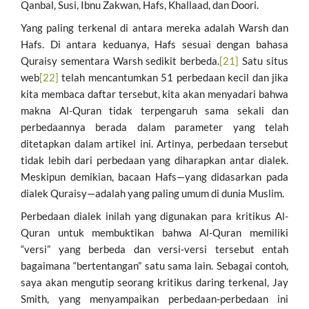
Qanbal, Susi, Ibnu Zakwan, Hafs, Khallaad, dan Doori.
Yang paling terkenal di antara mereka adalah Warsh dan
Hafs. Di antara keduanya, Hafs sesuai dengan bahasa
Quraisy sementara Warsh sedikit berbeda.
[21]
Satu situs
web
[22]
telah mencantumkan 51 perbedaan kecil dan jika
kita membaca daftar tersebut, kita akan menyadari bahwa
makna Al-Quran tidak terpengaruh sama sekali dan
perbedaannya berada dalam parameter yang telah
ditetapkan dalam artikel ini. Artinya, perbedaan tersebut
tidak lebih dari perbedaan yang diharapkan antar dialek.
Meskipun demikian, bacaan Hafs—yang didasarkan pada
dialek Quraisy—adalah yang paling umum di dunia Muslim.
Perbedaan dialek inilah yang digunakan para kritikus Al-
Quran untuk membuktikan bahwa Al-Quran memiliki
“versi” yang berbeda dan versi-versi tersebut entah
bagaimana “bertentangan” satu sama lain. Sebagai contoh,
saya akan mengutip seorang kritikus daring terkenal, Jay
Smith, yang menyampaikan perbedaan-perbedaan ini