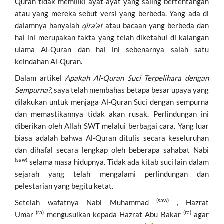
Quran tidak memiliki ayat-ayat yang saling bertentangan
atau yang mereka sebut versi yang berbeda. Yang ada di
dalamnya hanyalah
qira’at
atau bacaan yang berbeda dan
hal ini merupakan fakta yang telah diketahui di kalangan
ulama Al-Quran dan hal ini sebenarnya salah satu
keindahan Al-Quran.
Dalam artikel
Apakah Al-Quran Suci Terpelihara dengan
Sempurna?,
saya telah membahas betapa besar upaya yang
dilakukan untuk menjaga Al-Quran Suci dengan sempurna
dan memastikannya tidak akan rusak. Perlindungan ini
diberikan oleh Allah SWT melalui berbagai cara. Yang luar
biasa adalah bahwa Al-Quran ditulis secara keseluruhan
dan dihafal secara lengkap oleh beberapa sahabat Nabi
(saw)
selama masa hidupnya. Tidak ada kitab suci lain dalam
sejarah yang telah mengalami perlindungan dan
pelestarian yang begitu ketat.
(saw)
Setelah wafatnya Nabi Muhammad
, Hazrat
(ra)
(ra)
Umar
mengusulkan kepada Hazrat Abu Bakar
agar