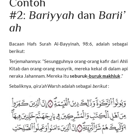
Contoh
#2:
Bariyyah
dan
Barii’
ah
Bacaan Hafs Surah Al-Bayyinah, 98:6, adalah sebagai
berikut:
Terjemahannya: “Sesungguhnya orang-orang kafir dari Ahli
Kitab dan orang-orang musyrik, mereka kekal di dalam api
neraka Jahannam. Mereka itu
seburuk
-buruk makhluk
.”
Sebaliknya,
qira’ah
Warsh adalah sebagai
berikut
: