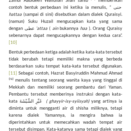
Zainul Aabideen Waliullah Shah sahib
memberikan
contoh bentuk perbedaan ini ketika ia menulis, “ حتی
hattaa
(sampai di sini) disebutkan dalam dialek Quraisyi.
(namun) Suku Huzail mengucapkan kata yang sama
dengan عطی
‘attaa
(
ain
bukannya
haa
). Orang Quraisy
sebenarnya dapat mengucapkannya dengan kedua cara”.
[10]
Bentuk perbedaan ketiga adalah ketika kata-kata tersebut
tidak berubah tetapi memiliki makna yang berbeda
berdasarkan suku tempat kata-kata tersebut digunakan.
[11]
Sebagai contoh, Hazrat Basyiruddin Mahmud Ahmad
(ra)
menulis tentang seorang wanita kaya yang tinggal di
Mekkah dan memiliki seorang pembantu dari Yaman.
Pembantu tersebut memberinya instruksi dengan kata-
kata غَیِّرِ الشِّیْشَةَ
( ghayyir-isy-syiisyah)
yang artinya ia
diminta untuk mengganti air di shisha miliknya, tetapi
karena dialek Yamannya, ia mengira bahwa ia
diperintahkan untuk memecahkan wadah tempat air
tersebut disimpan. Kata-katanya sama tetapi dialek yang