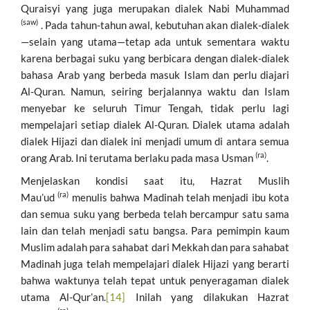
Quraisyi yang juga merupakan dialek Nabi Muhammad
(saw)
. Pada tahun-tahun awal, kebutuhan akan dialek-dialek
—selain yang utama—tetap ada untuk sementara waktu
karena berbagai suku yang berbicara dengan dialek-dialek
bahasa Arab yang berbeda masuk Islam dan perlu diajari
Al-Quran. Namun, seiring berjalannya waktu dan Islam
menyebar ke seluruh Timur Tengah, tidak perlu lagi
mempelajari setiap dialek Al-Quran. Dialek utama adalah
dialek Hijazi dan dialek ini menjadi umum di antara semua
(ra)
orang Arab. Ini terutama berlaku pada masa Usman
.
Menjelaskan kondisi saat itu, Hazrat Muslih
(ra)
Mau’ud
menulis bahwa Madinah telah menjadi ibu kota
dan semua suku yang berbeda telah bercampur satu sama
lain dan telah menjadi satu bangsa. Para pemimpin kaum
Muslim adalah para sahabat dari Mekkah dan para sahabat
Madinah juga telah mempelajari dialek Hijazi yang berarti
bahwa waktunya telah tepat untuk penyeragaman dialek
utama Al-Qur’an.
[14]
Inilah yang dilakukan Hazrat