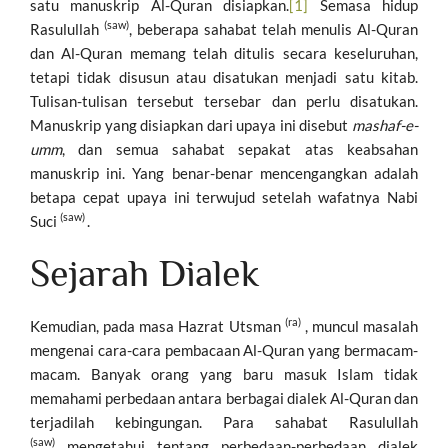
satu manuskrip Al-Quran disiapkan.
[1]
Semasa hidup
(saw)
Rasulullah
, beberapa sahabat telah menulis Al-Quran
dan Al-Quran memang telah ditulis secara keseluruhan,
tetapi tidak disusun atau disatukan menjadi satu kitab.
Tulisan-tulisan tersebut tersebar dan perlu disatukan.
Manuskrip yang disiapkan dari upaya ini disebut
mashaf-e-
umm
, dan semua sahabat sepakat atas keabsahan
manuskrip ini. Yang benar-benar mencengangkan adalah
betapa cepat upaya ini terwujud setelah wafatnya Nabi
(saw)
Suci
.
Sejarah Dialek
(ra)
Kemudian, pada masa Hazrat Utsman
, muncul masalah
mengenai cara-cara pembacaan Al-Quran yang bermacam-
macam. Banyak orang yang baru masuk Islam tidak
memahami perbedaan antara berbagai dialek Al-Quran dan
terjadilah kebingungan. Para sahabat Rasulullah
(saw)
mengetahui tentang perbedaan-perbedaan dialek