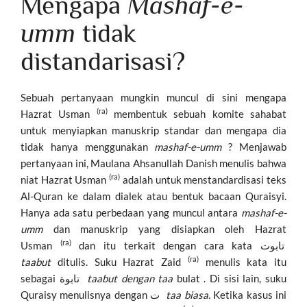
Mengapa
Mashaf-e-
umm
tidak
distandarisasi?
Sebuah pertanyaan mungkin muncul di sini mengapa
(ra)
Hazrat Usman
membentuk sebuah komite sahabat
untuk menyiapkan manuskrip standar dan mengapa dia
tidak hanya menggunakan
mashaf-e-umm
? Menjawab
pertanyaan ini, Maulana Ahsanullah Danish menulis bahwa
(ra)
niat Hazrat Usman
adalah untuk menstandardisasi teks
Al-Quran ke dalam dialek atau bentuk bacaan Quraisyi.
Hanya ada satu perbedaan yang muncul antara
mashaf-e-
umm
dan manuskrip yang disiapkan oleh Hazrat
(ra)
Usman
dan itu terkait dengan cara kata تابوت
(ra)
taabut
ditulis. Suku Hazrat Zaid
menulis kata itu
sebagai تابوة
taabut dengan taa
bulat . Di sisi lain, suku
Quraisy menulisnya dengan ت
taa biasa.
Ketika kasus ini