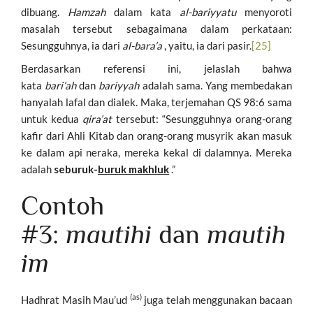
dibuang.
Hamzah
dalam kata
al-bariyyatu
menyoroti
masalah tersebut sebagaimana dalam perkataan:
Sesungguhnya, ia dari
al-bara’a
, yaitu, ia dari pasir.
[25]
Berdasarkan referensi ini, jelaslah bahwa
kata
bari’ah
dan
bariyyah
adalah sama. Yang membedakan
hanyalah lafal dan dialek. Maka, terjemahan QS 98:6 sama
untuk kedua
qira’at
tersebut: “Sesungguhnya orang-orang
kafir dari Ahli Kitab dan orang-orang musyrik akan masuk
ke dalam api neraka, mereka kekal di dalamnya. Mereka
adalah
seburuk-
buruk makhluk
.”
Contoh
#3:
mautihi
dan
mautih
im
(as)
Hadhrat Masih Mau’ud
juga telah menggunakan bacaan