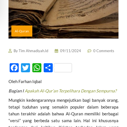
Al-Quran
By
Tim Ahmadiyah.Id
09/11/2024
0 Comments
F
T
W
S
ac
w
h
h
Oleh Farhan Iqbal
e
itt
at
ar
Bagian I
Apakah Al-Qur’an Terpelihara Dengan Sempurna?
b
er
s
e
Mungkin kedengarannya mengejutkan bagi banyak orang,
o
A
tetapi tuduhan yang semakin populer dalam beberapa
o
p
tahun terakhir adalah bahwa Al-Quran memiliki berbagai
k
p
“versi” yang berbeda satu sama lain. Hal ini khususnya