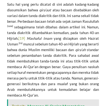
Satu hal yang perlu dicatat di sini adalah kadang-kadang
diasumsikan bahwa
qira’aat
atau bacaan disebabkan oleh
variasi dalam tanda diakritik dan titik. Ini sama sekali tidak
benar. Perbedaan bacaan telah ada sejak zaman Rasulullah
(saw)
sebagaimana telah dibahas dalam artikel ini. Namun,
tanda diakritik ditambahkan kemudian, pada tahun 40-an
Hijriah.
[19]
Mashaful
Imam
yang disiapkan oleh Hazrat
(ra)
Usman
muncul sebelum tahun 40-an Hijriah yang berarti
bahwa dunia Muslim memiliki bacaan dan
qira’ah
standar
sebelum penambahan tanda diakritik. Para sahabat awal
tidak membutuhkan tanda-tanda ini atau titik-titik untuk
membaca Al-Qur’an dengan benar. Gaya penulisan naskah
setiap huruf menentukan pengucapannya dan mereka tidak
merasa perlu untuk titik-titik atau tanda. Namun, generasi-
generasi berikutnya dan para mualaf yang bukan orang
Arab membutuhkannya untuk kemudahan belajar dan
membaca Al-Qur’an.
Terkait:
Mengapa Al-Qur'an Mengatakan