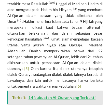
(saw)
terakhir masa Rasulullah
tinggal di Madinah. Hadits di
(ra)
atas mengacu pada Hakim bin Hisyam
yang membaca
Al-Qur’an dalam bacaan yang tidak diketahui oleh
(ra)
Umar
. Hakim menerima Islam pada tahun 9 Hijriah yang
merupakan indikasi kuat bahwa bacaan alternatif
diturunkan belakangan, dan dalam sebagian besar
(saw)
kehidupan Rasulullah
, umat Islam mempelajari bacaan
utama, yaitu
qira’ah Hijazi atau Qurasyi.
Maulana
Ahsanullah Danish memperkirakan bahwa dari 22
setengah tahun pewahyuan Al-Qur’an, lebih dari 21 tahun
dikhususkan untuk pembacaan Al-Qur’an dalam dialek
utamanya.
[5]
Oleh karena itu, dialek utamanya tetaplah
dialek Qurasyi, sedangkan dialek-dialek lainnya berada di
bawahnya, dan izin untuk membacanya hanya berlaku
untuk sementara waktu karena kebutuhan.
[6]
Terkait:
14 Nubuatan Al-Quran yang Terbukti