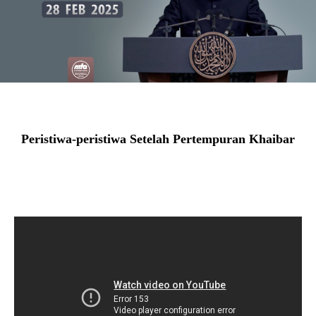
Peristiwa-peristiwa Setelah Pertempuran Khaibar