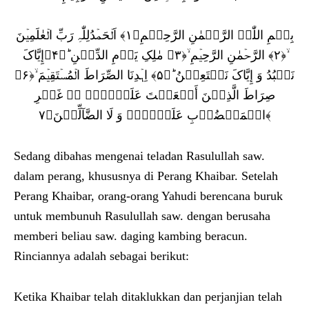
بِسۡمِ اللّٰہِ الرَّحۡمٰنِ الرَّحِیۡمِ﴿۱﴾ اَلۡحَمۡدُلِلّٰہِ رَبِّ الۡعٰلَمِیۡنَ
ۙ﴿۲﴾ الرَّحۡمٰنِ الرَّحِیۡمِ ۙ﴿۳﴾ مٰلِکِ یَوۡمِ الدِّیۡنِ ؕ﴿۴﴾إِیَّاکَ
نَعۡبُدُ وَ إِیَّاکَ نَسۡتَعِیۡنُ ؕ﴿۵﴾ اِہۡدِنَا الصِّرَاطَ الۡمُسۡتَقِیۡمَ ۙ﴿۶﴾
صِرَاطَ الَّذِیۡنَ أَنۡعَمۡتَ عَلَیۡہِمۡ ۬ۙ غَیۡرِ
الۡمَغۡضُوۡبِ عَلَیۡہِمۡ وَ لَا الضَّآلِّیۡنَ﴿۷﴾
Sedang dibahas mengenai teladan Rasulullah saw.
dalam perang, khususnya di Perang Khaibar. Setelah
Perang Khaibar, orang-orang Yahudi berencana buruk
untuk membunuh Rasulullah saw. dengan berusaha
memberi beliau saw. daging kambing beracun.
Rinciannya adalah sebagai berikut:
Ketika Khaibar telah ditaklukkan dan perjanjian telah