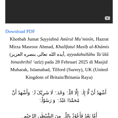
Download PDF
Khotbah Jumat
Sayyidinā Amīrul Mu’minīn,
Hazrat
Mirza Masroor Ahmad,
Khalīfatul Masīḥ al-Khāmis
(أيده الله تعالى بنصره العزيز,
ayyadahullāhu Ta’ālā
binashrihil ‘az
ī
z
) pada 28 Februari 2025 di Masjid
Mubarak, Islamabad, Tilford (Surrey), UK (United
Kingdom of Britain/Britania Raya)
أَشْھَدُ أَنْ لَّا إِلٰہَ إِلَّا اللّٰہُ وَحْدَہٗ لَا شَرِيْکَ لَہٗ وَأَشْھَدُ أَنَّ
مُحَمَّدًا عَبْدُہٗ وَ رَسُوْلُہٗ
أَمَّا بَعْدُ فَأَعُوْذُ بِاللّٰہِ مِنَ الشَّيْطٰنِ الرَّجِيْمِ۔