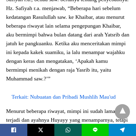
Hz. Safiyah r.a. menjawab, “Beberapa hari sebelum
kedatangan Rasulullah saw. ke Khaibar, atau menurut
beberapa riwayat lain selama pengepungan Khaibar,
aku bermimpi bahwa bulan datang dari arah Yatsrib dan
jatuh ke pangkuanku. Ketika aku menceritakan mimpi
ini kepada kakek suamiku, ia lalu menampar wajahku
dengan keras dan mengatakan, ‘Apakah kamu
bermimpi menikah dengan raja Yasrib itu, yaitu
Muhammad saw.?’”
Terkait:
Nubuatan dan Pribadi Mushlih Mau'ud
Menurut beberapa riwayat, mimpi ini sudah lama
terjadi dan ayahnya Huyayy yang menamparnya, tetapi
dalam kebanyakan kitab disebutkan bahwa suaminyalah
L