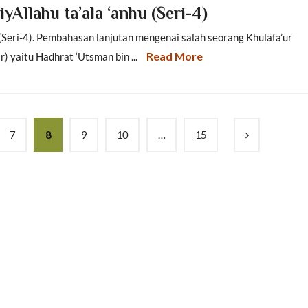
yAllahu ta’ala ‘anhu (Seri-4)
 (Seri-4). Pembahasan lanjutan mengenai salah seorang Khulafa’ur
Read More
) yaitu Hadhrat ‘Utsman bin ...
7
8
9
10
…
15