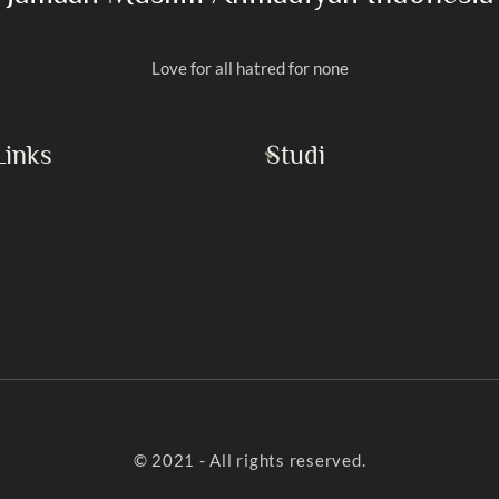
Love for all hatred for none
Links
Studi
Al-Qur’an
Rasulullah
Masroor Ahmad
Imam Mahdi
h Islam
Buku
yaan
Khotbah Jumat
Artikel
© 2021 - All rights reserved.