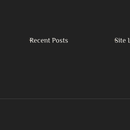
Recent Posts
Site 
Home
Buku Keadilan dan Perdamaian Sejati
Islam
Buku Kekacauan Global serta Kebutuhan
Mendesak akan Persatuan Umat Islam
Mirza 
Dampak Bencana Perang di Timur Tengah
Khilafa
7 Langkah Mendapatkan Lailatul Qadr
Pertan