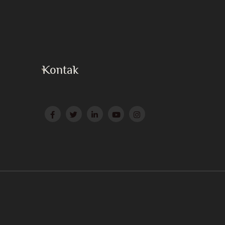
Kontak
Press
Surat ke Huzur
Website Afiliasi