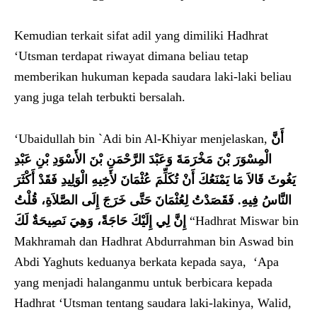
Kemudian terkait sifat adil yang dimiliki Hadhrat
‘Utsman terdapat riwayat dimana beliau tetap
memberikan hukuman kepada saudara laki-laki beliau
yang juga telah terbukti bersalah.
‘Ubaidullah bin `Adi bin Al-Khiyar menjelaskan,
أَنَّ
الْمِسْوَرَ بْنَ مَخْرَمَةَ وَعَبْدَ الرَّحْمَنِ بْنَ الأَسْوَدِ بْنِ عَبْدِ
يَغُوثَ قَالاَ مَا يَمْنَعُكَ أَنْ تُكَلِّمَ عُثْمَانَ لأَخِيهِ الْوَلِيدِ فَقَدْ أَكْثَرَ
النَّاسُ فِيهِ‏.‏ فَقَصَدْتُ لِعُثْمَانَ حَتَّى خَرَجَ إِلَى الصَّلاَةِ، قُلْتُ
إِنَّ لِي إِلَيْكَ حَاجَةً، وَهِيَ نَصِيحَةٌ لَكَ‏
“Hadhrat Miswar bin
Makhramah dan Hadhrat Abdurrahman bin Aswad bin
Abdi Yaghuts keduanya berkata kepada saya,
‘Apa
yang menjadi halanganmu untuk berbicara kepada
Hadhrat ‘Utsman tentang saudara laki-lakinya, Walid,