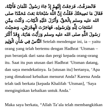
فَانْصَرَفْتُ، فَرَجَعْتُ إِلَيْهِمْ إِذْ جَاءَ رَسُولُ عُثْمَانَ فَأَتَيْتُهُ،
فَقَالَ مَا نَصِيحَتُكَ فَقُلْتُ إِنَّ اللَّهَ سُبْحَانَهُ بَعَثَ مُحَمَّدًا صلى
الله عليه وسلم بِالْحَقِّ، وَأَنْزَلَ عَلَيْهِ الْكِتَابَ، وَكُنْتَ مِمَّنِ
اسْتَجَابَ لِلَّهِ وَلِرَسُولِهِ، فَهَاجَرْتَ الْهِجْرَتَيْنِ، وَصَحِبْتَ
رَسُولَ اللَّهِ صلى الله عليه وسلم وَرَأَيْتَ هَدْيَهُ، وَقَدْ أَكْثَرَ
النَّاسُ فِي شَأْنِ الْوَلِيدِ‏
Setelah mendengar ini, ia – yaitu
orang yang telah bertemu dengan Hadhrat ‘Utsman –
pun beranjak dari sana dan pergi kepada orang-orang
itu. Saat itu pun utusan dari Hadhrat ‘Utsman datang,
dan saya mendekatinya. Ia [utusan itu] bertanya, ‘Apa
yang dimaksud kebaikan menurut Anda? Karena Anda
telah tadi berkata [kepada Khalifah ‘Utsman], ‘Saya
menginginkan kebaikan untuk Anda.’
Maka saya berkata, “Allah Ta’ala telah membangkitkan