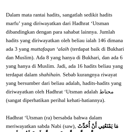
Dalam mata rantai hadits, sangatlah sedikit hadits
marfu’ yang diriwayatkan dari Hadhrat ‘Utsman
dibandingkan dengan para sahabat lainnya. Jumlah
hadits yang diriwayatkan oleh beliau ialah 146 dimana
ada 3 yang
muttafaqun ‘alaih
(terdapat baik di Bukhari
dan Muslim). Ada 8 yang hanya di Bukhari, dan ada 6
yang hanya di Muslim. Jadi, ada 16 hadits beliau yang
terdapat dalam
s
h
ahihain.
Sebab kurangnya riwayat
yang bersumber dari beliau adalah, hadits-hadits yang
diriwayatkan oleh Hadhrat ‘Utsman adalah محتاط
(sangat diperhatikan perihal kehati-hatiannya).
Hadhrat ‘Utsman (ra) bersabda bahwa dalam
meriwayatkan sabda Nabi (saw),
مَا يَمْنَعُنِي أَنْ أُحَدِّثَ