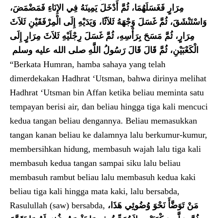
مِرَارٍ فَغَسَلَهُمَا، ثُمَّ أَدْخَلَ يَمِينَهُ فِي الإِنَاءِ فَمَضْمَضَ،
وَاسْتَنْشَقَ، ثُمَّ غَسَلَ وَجْهَهُ ثَلاَثًا، وَيَدَيْهِ إِلَى الْمِرْفَقَيْنِ ثَلاَثَ
مِرَارٍ، ثُمَّ مَسَحَ بِرَأْسِهِ، ثُمَّ غَسَلَ رِجْلَيْهِ ثَلاَثَ مِرَارٍ إِلَى
الْكَعْبَيْنِ، ثُمَّ قَالَ قَالَ رَسُولُ اللَّهِ صلى الله عليه وسلم ‏
“Berkata Humran, hamba sahaya yang telah
dimerdekakan Hadhrat ‘Utsman, bahwa dirinya melihat
Hadhrat ‘Utsman bin Affan ketika beliau meminta satu
tempayan berisi air, dan beliau hingga tiga kali mencuci
kedua tangan beliau dengannya. Beliau memasukkan
tangan kanan beliau ke dalamnya lalu berkumur-kumur,
membersihkan hidung, membasuh wajah lalu tiga kali
membasuh kedua tangan sampai siku lalu beliau
membasuh rambut beliau lalu membasuh kedua kaki
beliau tiga kali hingga mata kaki, lalu bersabda,
Rasulullah (saw) bersabda,
مَنْ تَوَضَّأَ نَحْوَ وُضُوئِي هَذَا،