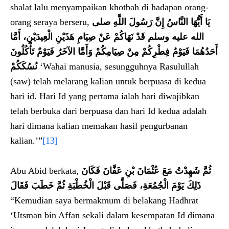
shalat lalu menyampaikan khotbah di hadapan orang-
orang seraya berseru,
يَا أَيُّهَا النَّاسُ إِنَّ رَسُولَ اللَّهِ صلى
الله عليه وسلم قَدْ نَهَاكُمْ عَنْ صِيَامِ هَذَيْنِ الْعِيدَيْنِ، أَمَّا
أَحَدُهُمَا فَيَوْمُ فِطْرِكُمْ مِنْ صِيَامِكُمْ وَأَمَّا الآخَرُ فَيَوْمٌ تَأْكُلُونَ
نُسُكَكُمْ‏
‘Wahai manusia, sesungguhnya Rasulullah
(saw) telah melarang kalian untuk berpuasa di kedua
hari id. Hari Id yang pertama ialah hari diwajibkan
telah berbuka dari berpuasa dan hari Id kedua adalah
hari dimana kalian memakan hasil pengurbanan
kalian.’”
[13]
Abu Abid berkata,
ثُمَّ شَهِدْتُ مَعَ عُثْمَانَ بْنِ عَفَّانَ فَكَانَ
ذَلِكَ يَوْمَ الْجُمُعَةِ، فَصَلَّى قَبْلَ الْخُطْبَةِ ثُمَّ خَطَبَ فَقَالَ
“Kemudian saya bermakmum di belakang Hadhrat
‘Utsman bin Affan sekali dalam kesempatan Id dimana