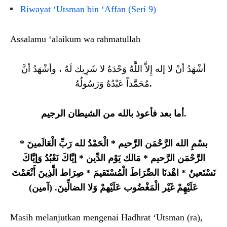
Riwayat ‘Utsman bin ‘Affan (Seri 9)
Assalamu ‘alaikum wa rahmatullah
أشْهَدُ أنْ لا إله إِلاَّ اللَّهُ وَحْدَهُ لا شَرِيك لَهُ ، وأشْهَدُ أنَّ
مُحَمَّداً عَبْدُهُ وَرَسُولُهُ
.
أما بعد فأعوذ بالله من الشيطان الرجيم.
بسْمِ الله الرَّحْمَن الرَّحيم * الْحَمْدُ لله رَبِّ الْعَالَمينَ *
الرَّحْمَن الرَّحيم * مَالك يَوْم الدِّين * إيَّاكَ نَعْبُدُ وَإيَّاكَ
نَسْتَعينُ * اهْدنَا الصِّرَاطَ الْمُسْتَقيمَ * صِرَاط الَّذِينَ أَنْعَمْتَ
عَلَيْهِمْ غَيْر الْمَغْضُوب عَلَيْهمْ وَلا الضالِّينَ. (آمين)
Masih melanjutkan mengenai Hadhrat ‘Utsman (ra),