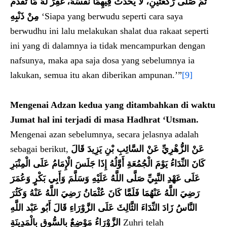
ثُمَّ صَلَّى رَكْعَتَيْنِ، لاَ يُحَدِّثُ فِيهِمَا نَفْسَهُ، غُفِرَ لَهُ مَا تَقَدَّمَ
مِنْ ذَنْبِهِ
‘Siapa yang berwudu seperti cara saya
berwudhu ini lalu melakukan shalat dua rakaat seperti
ini yang di dalamnya ia tidak mencampurkan dengan
nafsunya, maka apa saja dosa yang sebelumnya ia
lakukan, semua itu akan diberikan ampunan.’”
[9]
Mengenai
Ad
zan kedua yang ditambahkan di waktu
J
umat hal ini terjadi di masa Hadhrat ‘Utsman.
Mengenai azan sebelumnya, secara jelasnya adalah
sebagai berikut,
عَنْ الزُّهْرِيِّ عَنْ السَّائِبِ بْنِ يَزِيدَ قَالَ
كَانَ النِّدَاءُ يَوْمَ الْجُمُعَةِ أَوَّلُهُ إِذَا جَلَسَ الْإِمَامُ عَلَى الْمِنْبَرِ
عَلَى عَهْدِ النَّبِيِّ صَلَّى اللَّهُ عَلَيْهِ وَسَلَّمَ وَأَبِي بَكْرٍ وَعُمَرَ
رَضِيَ اللَّهُ عَنْهُمَا فَلَمَّا كَانَ عُثْمَانُ رَضِيَ اللَّهُ عَنْهُ وَكَثُرَ
النَّاسُ زَادَ النِّدَاءَ الثَّالِثَ عَلَى الزَّوْرَاءِ قَالَ أَبُو عَبْد اللَّهِ
الزَّوْرَاءُ مَوْضِعٌ بِالسُّوقِ بِالْمَدِينَةِ
Zuhri telah