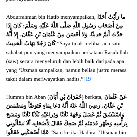
Abdurrahman bin Hatib menyampaikan,
ما رَأَيْتُ أَحَدًا
مِنْ أَصْحَابِ رَسُولِ اللَّهِ صَلَّى اللَّهُ عَلَيْهِ وَسَلَّمَ: كَانَ إِذَا
حَدَّثَ أَتَمَّ حَدِيثًا، وَلا أَحْسَنَ مِنْ عُثْمَانَ بْنِ عَفَّانَ، إِلا أَنَّهُ
كَانَ رَجُلا يَهَابُ الْحَدِيثَ
“Saya tidak melihat ada satu
sahabat pun yang menyampaikan perkataan Rasulullah
(saw) secara menyeluruh dan lebih baik daripada apa
yang ‘Utsman sampaikan, namun beliau justru merasa
takut dalam meriwayatkan hadits.”
[19]
Humran bin Aban (
حُمْرَانَ بْنِ أَبَانَ
) berkata,
عَنْ عُثْمَانَ
بْنِ عَفَّانَ، رَضِيَ اللَّهُ عَنْهُ أَنَّهُ دَعَا بِمَاءٍ فَتَوَضَّأَ وَمَضْمَضَ
وَاسْتَنْشَقَ ثُمَّ غَسَلَ وَجْهَهُ ثَلَاثًا وَذِرَاعَيْهِ ثَلَاثًا ثَلَاثًا وَمَسَحَ
بِرَأْسِهِ وَظَهْرِ قَدَمَيْهِ ثُمَّ ضَحِكَ فَقَالَ لِأَصْحَابِهِ أَلَا تَسْأَلُونِي
عَمَّا أَضْحَكَنِي فَقَالُوا
“Satu ketika Hadhrat ‘Utsman bin