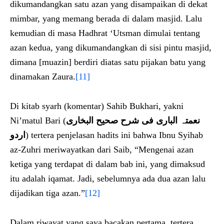
dikumandangkan satu azan yang disampaikan di dekat
mimbar, yang memang berada di dalam masjid. Lalu
kemudian di masa Hadhrat ‘Utsman dimulai tentang
azan kedua, yang dikumandangkan di sisi pintu masjid,
dimana [muazin] berdiri diatas satu pijakan batu yang
dinamakan Zaura.
[11]
Di kitab syarh (komentar) Sahib Bukhari, yakni
Ni’matul Bari (
نعمتہ الباری فی شرح صحیح البخاری
اردو
) tertera penjelasan hadits ini bahwa Ibnu Syihab
az-Zuhri meriwayatkan dari Saib, “Mengenai azan
ketiga yang terdapat di dalam bab ini, yang dimaksud
itu adalah iqamat. Jadi, sebelumnya ada dua azan lalu
dijadikan tiga azan.”
[12]
Dalam riwayat yang saya bacakan pertama, tertera