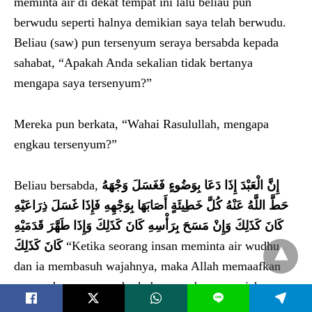
meminta air di dekat tempat ini lalu beliau pun
berwudu seperti halnya demikian saya telah berwudu.
Beliau (saw) pun tersenyum seraya bersabda kepada
sahabat, “Apakah Anda sekalian tidak bertanya
mengapa saya tersenyum?”
Mereka pun berkata, “Wahai Rasulullah, mengapa
engkau tersenyum?”
Beliau bersabda,
إِنَّ الْعَبْدَ إِذَا دَعَا بِوَضُوءٍ فَغَسَلَ وَجْهَهُ
حَطَّ اللَّهُ عَنْهُ كُلَّ خَطِيئَةٍ أَصَابَهَا بِوَجْهِهِ فَإِذَا غَسَلَ ذِرَاعَيْهِ
كَانَ كَذَلِكَ وَإِنْ مَسَحَ بِرَأْسِهِ كَانَ كَذَلِكَ وَإِذَا طَهَّرَ قَدَمَيْهِ
كَانَ كَذَلِكَ‏
“Ketika seorang insan meminta air wudhu
dan ia membasuh wajahnya, maka Allah memaafkan
semua dosanya yang berhubungan dengan wajahnya
L
itu; lalu tatkala ia membasuh kedua sikunya, seperti