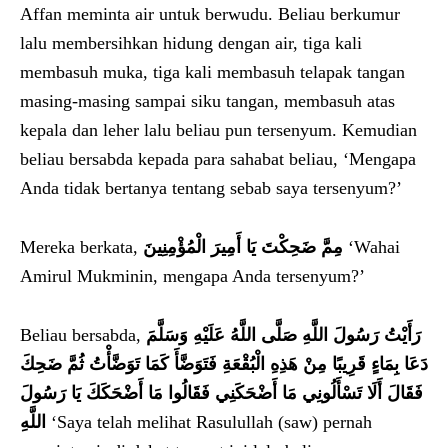
Affan meminta air untuk berwudu. Beliau berkumur
lalu membersihkan hidung dengan air, tiga kali
membasuh muka, tiga kali membasuh telapak tangan
masing-masing sampai siku tangan, membasuh atas
kepala dan leher lalu beliau pun tersenyum. Kemudian
beliau bersabda kepada para sahabat beliau, ‘Mengapa
Anda tidak bertanya tentang sebab saya tersenyum?’
Mereka berkata,
مِمَّ ضَحِكْتَ يَا أَمِيرَ الْمُؤْمِنِينَ
‘Wahai
Amirul Mukminin, mengapa Anda tersenyum?’
Beliau bersabda,
رَأَيْتُ رَسُولَ اللَّهِ صَلَّى اللَّهُ عَلَيْهِ وَسَلَّمَ
دَعَا بِمَاءٍ قَرِيبًا مِنْ هَذِهِ الْبُقْعَةِ فَتَوَضَّأَ كَمَا تَوَضَّأْتُ ثُمَّ ضَحِكَ
فَقَالَ أَلَا تَسْأَلُونِي مَا أَضْحَكَنِي فَقَالُوا مَا أَضْحَكَكَ يَا رَسُولَ
اللَّهِ
‘Saya telah melihat Rasulullah (saw) pernah