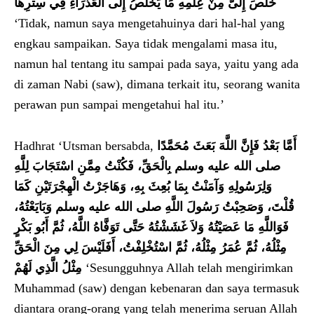
خَلَصَ إِلَىَّ مِنْ عِلْمِهِ مَا يَخْلُصُ إِلَى الْعَذْرَاءِ فِي سِتْرِهَا‏
‘Tidak, namun saya mengetahuinya dari hal-hal yang
engkau sampaikan. Saya tidak mengalami masa itu,
namun hal tentang itu sampai pada saya, yaitu yang ada
di zaman Nabi (saw), dimana terkait itu, seorang wanita
perawan pun sampai mengetahui hal itu.’
Hadhrat ‘Utsman bersabda,
أَمَّا بَعْدُ فَإِنَّ اللَّهَ بَعَثَ مُحَمَّدًا
صلى الله عليه وسلم بِالْحَقِّ، فَكُنْتُ مِمَّنِ اسْتَجَابَ لِلَّهِ
وَلِرَسُولِهِ وَآمَنْتُ بِمَا بُعِثَ بِهِ، وَهَاجَرْتُ الْهِجْرَتَيْنِ كَمَا
قُلْتَ، وَصَحِبْتُ رَسُولَ اللَّهِ صلى الله عليه وسلم وَبَايَعْتُهُ،
فَوَاللَّهِ مَا عَصَيْتُهُ وَلاَ غَشَشْتُهُ حَتَّى تَوَفَّاهُ اللَّهُ، ثُمَّ أَبُو بَكْرٍ
مِثْلُهُ، ثُمَّ عُمَرُ مِثْلُهُ، ثُمَّ اسْتُخْلِفْتُ، أَفَلَيْسَ لِي مِنَ الْحَقِّ
مِثْلُ الَّذِي لَهُمْ
‘Sesungguhnya Allah telah mengirimkan
Muhammad (saw) dengan kebenaran dan saya termasuk
diantara orang-orang yang telah menerima seruan Allah