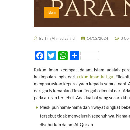
Islam
By
Tim Ahmadiyah.Id
14/12/2024
0 Co
F
T
W
S
ac
w
h
h
Rukun iman keempat dalam Islam adalah perc
e
itt
at
ar
kesimpulan logis dari
rukun iman ketiga
. Filoso
b
er
s
e
mengharuskan kepercayaan kepada semua nabi. Al
o
A
dari garis kenabian Timur Tengah, dimulai dari 
pada aturan tersebut. Ada dua hal yang secara khu
o
p
Meskipun nama-nama dan riwayat singkat beber
k
p
tersebut tidak menyeluruh sepenuhnya. Nama-n
disebutkan dalam Al-Qur’an.