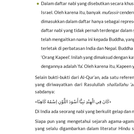
Dalam daftar nabi yang disebutkan secara khu
Israel. Oleh karena itu, banyak
mufassir
cender
dimasukkan dalam daftar hanya sebagai represen
daftar nabi yang tidak pernah terdengar dala
telah mengaitkan nama ini kepada Buddha, yang
terletak di perbatasan India dan Nepal. Buddha 
‘Orang Kapeel’. Inilah yang dimaksud dengan kat
dengannya adalah ‘fa’. Oleh karena itu, Kapeen
Selain bukti-bukti dari Al-Qur’an, ada satu refere
yang diriwayatkan dari Rasulullah
shallallahu ‘
sabdanya:
«كَانَ فِي الْهِنْدِ نَبِيًّا أَسْوَدَ اللَّوْنِ اِسْمُهُ كَاهِنًا»
Di India ada seorang nabi yang berkulit gelap dan 
Siapa pun yang mengetahui sejarah agama-agam
yang selalu digambarkan dalam literatur Hindu s