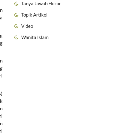
Tanya Jawab Huzur
an
Topik Artikel
ya
Video
ng
Wanita Islam
ng
an
ng
ri
s)
ak
an
ni
an
ni