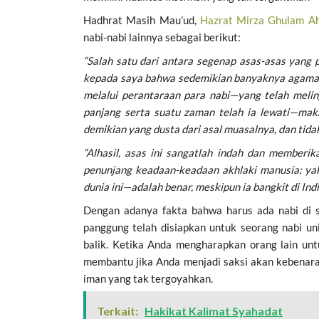
Hadhrat Masih Mau’ud,
Hazrat Mirza Ghulam A
nabi-nabi lainnya sebagai berikut:
“Salah satu dari antara segenap asas-asas yang
kepada saya bahwa sedemikian banyaknya agama-a
melalui perantaraan para nabi—yang telah meling
panjang serta suatu zaman telah ia lewati—ma
demikian yang dusta dari asal muasalnya, dan tidak
“Alhasil, asas ini sangatlah indah dan memberi
penunjang keadaan-keadaan akhlaki manusia; yakn
dunia ini—adalah benar, meskipun ia bangkit di Indi
Dengan adanya fakta bahwa harus ada nabi di s
panggung telah disiapkan untuk seorang nabi un
balik. Ketika Anda mengharapkan orang lain un
membantu jika Anda menjadi saksi akan kebenara
iman yang tak tergoyahkan.
Terkait:
Hakikat Kalimat Syahadat