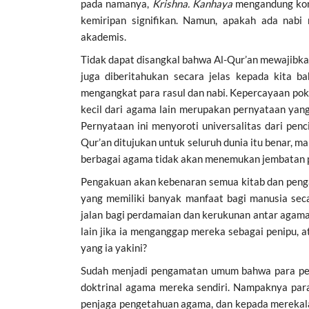
pada namanya,
Krishna. Kanhaya
mengandung kon
kemiripan signifikan. Namun, apakah ada nabi 
akademis.
Tidak dapat disangkal bahwa Al-Qur’an mewajibka
juga diberitahukan secara jelas kepada kita b
mengangkat para rasul dan nabi. Kepercayaan pok
kecil dari agama lain merupakan pernyataan yang 
Pernyataan ini menyoroti universalitas dari penci
Qur’an ditujukan untuk seluruh dunia itu benar, m
berbagai agama tidak akan menemukan jembatan p
Pengakuan akan kebenaran semua kitab dan peng
yang memiliki banyak manfaat bagi manusia sec
jalan bagi perdamaian dan kerukunan antar agam
lain jika ia menganggap mereka sebagai penipu, 
yang ia yakini?
Sudah menjadi pengamatan umum bahwa para pen
doktrinal agama mereka sendiri. Nampaknya para
penjaga pengetahuan agama, dan kepada merekal