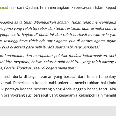
hmad (as)
dari Qadian, telah merangkum kepercayaan Islam kepa
 padanya saya telah dibangkitkan adalah: Tuhan telah menyampaik
gama yang telah tersebar dan telah tertanam kuat di muka bumi i
kupi suatu bagian di dunia ini dan telah berhasil meraih usia ya
ka sesungguhnya tidak ada satu agama pun di antara agama-aga
 pula di antara para nabi itu ada suatu nabi yang pendusta.”
kan kedamaian, dan merupakan peletak fondasi keharmonisan, ser
i kita meyakini, bahwa seluruh nabi-nabi itu—yang telah datang 
a, Persia, Tiongkok, atau di negeri mana pun.”
eluruh dunia di segala zaman yang berasal dari Tuhan, tampakn
iversal. Penerimaan kepada nabi universal membutuhkan hal timb
tuk percaya kepada seseorang yang Anda anggap benar, tentu ak
n orang-orang suci tersebut yang kepadanya kelompok lain memili