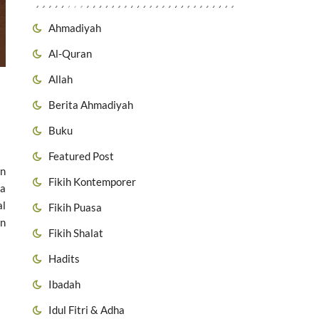
Ahmadiyah
Al-Quran
Allah
Berita Ahmadiyah
Buku
Featured Post
an
Fikih Kontemporer
ga
al
Fikih Puasa
an
Fikih Shalat
Hadits
Ibadah
Idul Fitri & Adha