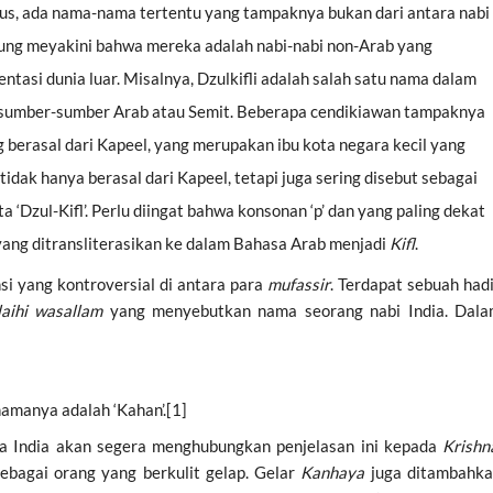
sus, ada nama-nama tertentu yang tampaknya bukan dari antara nabi
ung meyakini bahwa mereka adalah nabi-nabi non-Arab yang
tasi dunia luar. Misalnya, Dzulkifli adalah salah satu nama dalam
m sumber-sumber Arab atau Semit. Beberapa cendikiawan tampaknya
 berasal dari Kapeel, yang merupakan ibu kota negara kecil yang
tidak hanya berasal dari Kapeel, tetapi juga sering disebut sebagai
a ‘Dzul-Kifl’. Perlu diingat bahwa konsonan ‘p’ dan yang paling dekat
 yang ditransliterasikan ke dalam Bahasa Arab menjadi
Kifl
.
nsi yang kontroversial di antara para
mufassir
. Terdapat sebuah had
alaihi wasallam
yang menyebutkan nama seorang nabi India. Dal
namanya adalah ‘Kahan’.[1]
a India akan segera menghubungkan penjelasan ini kepada
Krishn
ebagai orang yang berkulit gelap. Gelar
Kanhaya
juga ditambahk