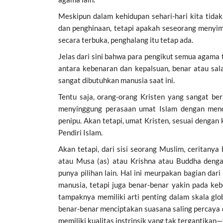
Meskipun dalam kehidupan sehari-hari kita tid
dan penghinaan, tetapi apakah seseorang menyi
secara terbuka, penghalang itu tetap ada.
Jelas dari sini bahwa para pengikut semua agama
antara kebenaran dan kepalsuan, benar atau sa
sangat dibutuhkan manusia saat ini.
Tentu saja, orang-orang Kristen yang sangat ber
menyinggung perasaan umat Islam dengan me
penipu. Akan tetapi, umat Kristen, sesuai dengan
Pendiri Islam.
Akan tetapi, dari sisi seorang Muslim, ceritanya
atau Musa (as) atau Krishna atau Buddha denga
punya pilihan lain. Hal ini meurpakan bagian da
manusia, tetapi juga benar-benar yakin pada ke
tampaknya memiliki arti penting dalam skala gl
benar-benar menciptakan suasana saling percaya d
memiliki kualitas instrinsik yang tak tergantikan—t