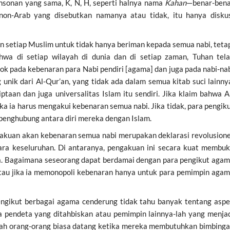
sonan yang sama, K, N, H, seperti halnya nama
Kahan
—benar-ben
non-Arab yang disebutkan namanya atau tidak, itu hanya disku
n setiap Muslim untuk tidak hanya beriman kepada semua nabi, teta
ahwa di setiap wilayah di dunia dan di setiap zaman, Tuhan tel
ok pada kebenaran para Nabi pendiri [agama] dan juga pada nabi-na
unik dari Al-Qur’an, yang tidak ada dalam semua kitab suci lainny
ptaan dan juga universalitas Islam itu sendiri. Jika klaim bahwa A
aka ia harus mengakui kebenaran semua nabi. Jika tidak, para pengik
enghubung antara diri mereka dengan Islam.
akuan akan kebenaran semua nabi merupakan deklarasi revolusion
ara keseluruhan. Di antaranya, pengakuan ini secara kuat membu
a. Bagaimana seseorang dapat berdamai dengan para pengikut aga
atau jika ia memonopoli kebenaran hanya untuk para pemimpin aga
gikut berbagai agama cenderung tidak tahu banyak tentang asp
 pendeta yang ditahbiskan atau pemimpin lainnya-lah yang menja
ah orang-orang biasa datang ketika mereka membutuhkan bimbing