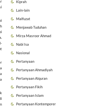
ar
Kiprah
si
Lain-lain
Malfuzat
pi
ah
Menjawab Tuduhan
bi
Mirza Masroor Ahmad
a.
l-
Nabi Isa
ut
Nasional
Pertanyaan
er
ka
Pertanyaan Ahmadiyah
ma
Pertanyaan Alquran
ma
Pertanyaan Fikih
ek
Pertanyaan Islam
di
Pertanyaan Kontemporer
an