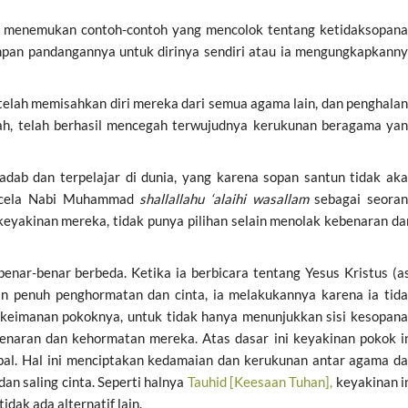
ak menemukan contoh-contoh yang mencolok tentang ketidaksopan
mpan pandangannya untuk dirinya sendiri atau ia mengungkapkann
 telah memisahkan diri mereka dari semua agama lain, dan penghala
lah, telah berhasil mencegah terwujudnya kerukunan beragama ya
adab dan terpelajar di dunia, yang karena sopan santun tidak ak
ncela Nabi Muhammad
shallallahu ‘alaihi wasallam
sebagai seora
 keyakinan mereka, tidak punya pilihan selain menolak kebenaran da
 benar-benar berbeda. Ketika ia berbicara tentang Yesus Kristus (a
n penuh penghormatan dan cinta, ia melakukannya karena ia tid
ri keimanan pokoknya, untuk tidak hanya menunjukkan sisi kesopan
benaran dan kehormatan mereka. Atas dasar ini keyakinan pokok i
obal. Hal ini menciptakan kedamaian dan kerukunan antar agama d
an saling cinta. Seperti halnya
Tauhid [Keesaan Tuhan],
keyakinan i
idak ada alternatif lain.