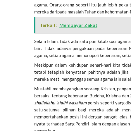
agama. Orang-orang seperti itu jauh lebih pek
mereka daripada masalah Tuhan dan kehormatan-
Terkait:
Membayar Zakat
Selain Islam, tidak ada satu pun kitab suci aga
lain. Tidak adanya pengakuan pada kebenaran Na
agama, setiap agama memonopoli kebenaran, setia
Meskipun dalam kehidupan sehari-hari kita tid
tetapi tetaplah kenyataan pahitnya adalah jik
mereka mesti menganggap semua agama lain salah
Mustahil membayangkan seorang Kristen, penganut
bersaksi tentang kebenaran Buddha, Krishna dan
shallallahu ‘alaihi wasallam
persis seperti yang di
satu-satunya pilihan bagi mereka adalah men
mempertahankan posisi ini dengan sangat jelas
nyata terhadap Sang Pendiri Islam dengan alasan
agama lain.