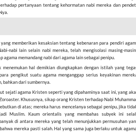
a terhadap pertanyaan tentang kehormatan nabi mereka dan pende
Nya.
ma yang memberikan kesaksian tentang kebenaran para pendiri aga
bi-nabi lain selain nabi mereka, telah mengisolasi masing-masi
p agama memandang nabi dari agama lain sebagai penipu.
ak menemukan hal demikian diungkapkan dengan istilah yang tega
a para pengikut suatu agama menganggap serius keyakinan merek
, bahkan dari sumbernya.
 sejati agama Kristen seperti yang dipahaminya saat ini, yang ak
 Zoroaster. Khususnya, sikap orang Kristen terhadap Nabi Muhamm
sebutkan di atas; mereka harus mencelanya sebagai penipu, jika tida
jadi Muslim. Kaum orientalis yang membahas subyek ini sela
, banyak di antara mereka yang telah menunjukkan permusuhan ya
 bahwa mereka pasti salah. Hal yang sama juga berlaku untuk agam