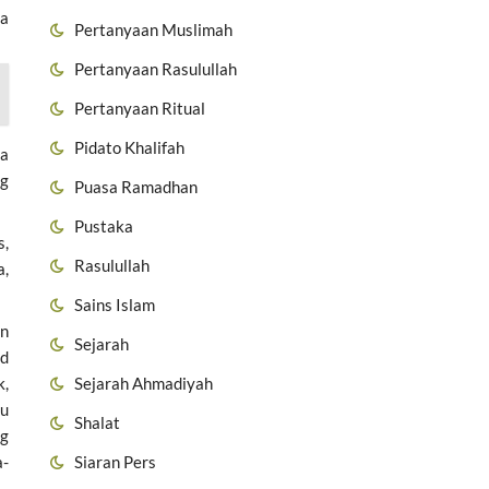
ta
Pertanyaan Muslimah
Pertanyaan Rasulullah
Pertanyaan Ritual
Pidato Khalifah
ma
ng
Puasa Ramadhan
Pustaka
s,
Rasulullah
a,
Sains Islam
an
Sejarah
ad
k,
Sejarah Ahmadiyah
lu
Shalat
ng
a-
Siaran Pers