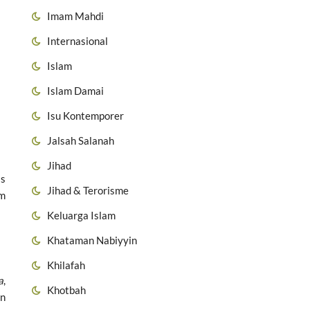
Imam Mahdi
Internasional
Islam
Islam Damai
Isu Kontemporer
Jalsah Salanah
Jihad
is
Jihad & Terorisme
am
Keluarga Islam
Khataman Nabiyyin
Khilafah
a
,
Khotbah
an