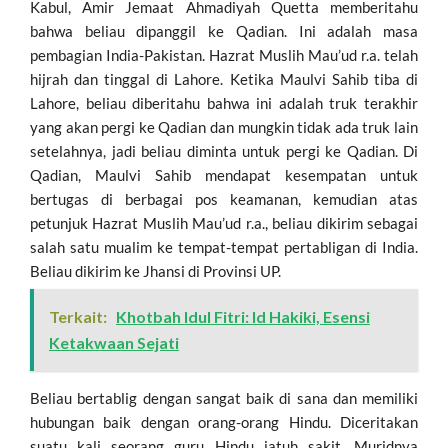
Kabul, Amir Jemaat Ahmadiyah Quetta memberitahu
bahwa beliau dipanggil ke Qadian. Ini adalah masa
pembagian India-Pakistan. Hazrat Muslih Mau’ud r.a. telah
hijrah dan tinggal di Lahore. Ketika Maulvi Sahib tiba di
Lahore, beliau diberitahu bahwa ini adalah truk terakhir
yang akan pergi ke Qadian dan mungkin tidak ada truk lain
setelahnya, jadi beliau diminta untuk pergi ke Qadian. Di
Qadian, Maulvi Sahib mendapat kesempatan untuk
bertugas di berbagai pos keamanan, kemudian atas
petunjuk Hazrat Muslih Mau’ud r.a., beliau dikirim sebagai
salah satu mualim ke tempat-tempat pertabligan di India.
Beliau dikirim ke Jhansi di Provinsi UP.
Terkait:
Khotbah Idul Fitri: Id Hakiki, Esensi
Ketakwaan Sejati
Beliau bertablig dengan sangat baik di sana dan memiliki
hubungan baik dengan orang-orang Hindu. Diceritakan
suatu kali seorang guru Hindu jatuh sakit. Muridnya