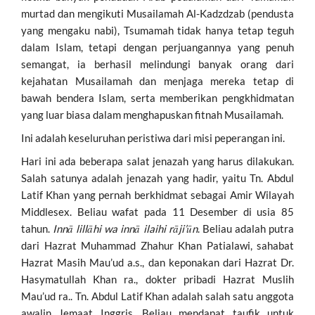
murtad dan mengikuti Musailamah Al-Kadzdzab (pendusta
yang mengaku nabi), Tsumamah tidak hanya tetap teguh
dalam Islam, tetapi dengan perjuangannya yang penuh
semangat, ia berhasil melindungi banyak orang dari
kejahatan Musailamah dan menjaga mereka tetap di
bawah bendera Islam, serta memberikan pengkhidmatan
yang luar biasa dalam menghapuskan fitnah Musailamah.
Ini adalah keseluruhan peristiwa dari misi peperangan ini.
Hari ini ada beberapa salat jenazah yang harus dilakukan.
Salah satunya adalah jenazah yang hadir, yaitu Tn. Abdul
Latif Khan yang pernah berkhidmat sebagai Amir Wilayah
Middlesex. Beliau wafat pada 11 Desember di usia 85
tahun.
Innā lillāhi wa innā ilaihi rāji’ūn
. Beliau adalah putra
dari Hazrat Muhammad Zhahur Khan Patialawi, sahabat
Hazrat Masih Mau’ud a.s., dan keponakan dari Hazrat Dr.
Hasymatullah Khan ra., dokter pribadi Hazrat Muslih
Mau’ud ra.. Tn. Abdul Latif Khan adalah salah satu anggota
awalin Jemaat Inggris. Beliau mendapat taufik untuk