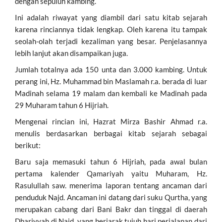
dengan sepuluh kambing.
Ini adalah riwayat yang diambil dari satu kitab sejarah
karena rinciannya tidak lengkap. Oleh karena itu tampak
seolah-olah terjadi kezaliman yang besar. Penjelasannya
lebih lanjut akan disampaikan juga.
Jumlah totalnya ada 150 unta dan 3.000 kambing. Untuk
perang ini, Hz. Muhammad bin Maslamah r.a. berada di luar
Madinah selama 19 malam dan kembali ke Madinah pada
29 Muharam tahun 6 Hijriah.
Mengenai rincian ini, Hazrat Mirza Bashir Ahmad r.a.
menulis berdasarkan berbagai kitab sejarah sebagai
berikut:
Baru saja memasuki tahun 6 Hijriah, pada awal bulan
pertama kalender Qamariyah yaitu Muharam, Hz.
Rasulullah saw. menerima laporan tentang ancaman dari
penduduk Najd. Ancaman ini datang dari suku Qurtha, yang
merupakan cabang dari Bani Bakr dan tinggal di daerah
Dhariyyah di Najd, yang berjarak tujuh hari perjalanan dari