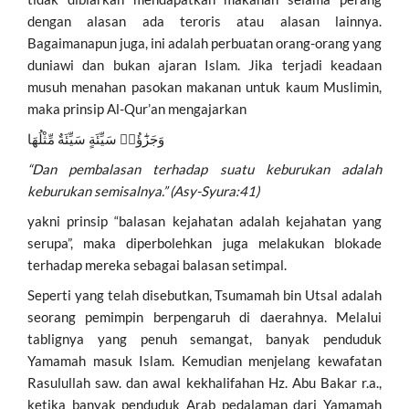
dengan alasan ada teroris atau alasan lainnya.
Bagaimanapun juga, ini adalah perbuatan orang-orang yang
duniawi dan bukan ajaran Islam. Jika terjadi keadaan
musuh menahan pasokan makanan untuk kaum Muslimin,
maka prinsip Al-Qur’an mengajarkan
وَجَزَٰٓؤُا۟ سَيِّئَةٍ سَيِّئَةٌ مِّثْلُهَا
“Dan pembalasan terhadap suatu keburukan adalah
keburukan semisalnya.” (Asy-Syura:41)
yakni prinsip “balasan kejahatan adalah kejahatan yang
serupa”, maka diperbolehkan juga melakukan blokade
terhadap mereka sebagai balasan setimpal.
Seperti yang telah disebutkan, Tsumamah bin Utsal adalah
seorang pemimpin berpengaruh di daerahnya. Melalui
tablignya yang penuh semangat, banyak penduduk
Yamamah masuk Islam. Kemudian menjelang kewafatan
Rasulullah saw. dan awal kekhalifahan Hz. Abu Bakar r.a.,
ketika banyak penduduk Arab pedalaman dari Yamamah