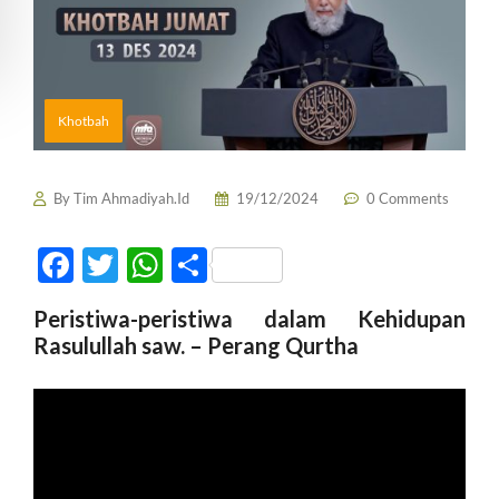
Khotbah
By
Tim Ahmadiyah.Id
19/12/2024
0 Comments
F
T
W
S
ac
w
h
h
Peristiwa-peristiwa dalam Kehidupan
e
itt
at
ar
Rasulullah saw. – Perang Qurtha
b
er
s
e
o
A
o
p
k
p