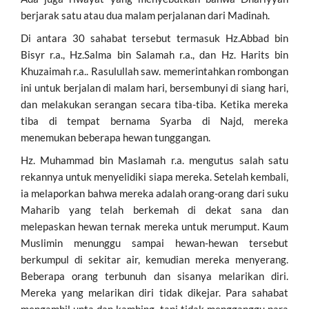
berjarak satu atau dua malam perjalanan dari Madinah.
Di antara 30 sahabat tersebut termasuk Hz.Abbad bin
Bisyr r.a., Hz.Salma bin Salamah r.a., dan Hz. Harits bin
Khuzaimah r.a.. Rasulullah saw. memerintahkan rombongan
ini untuk berjalan di malam hari, bersembunyi di siang hari,
dan melakukan serangan secara tiba-tiba. Ketika mereka
tiba di tempat bernama Syarba di Najd, mereka
menemukan beberapa hewan tunggangan.
Hz. Muhammad bin Maslamah r.a. mengutus salah satu
rekannya untuk menyelidiki siapa mereka. Setelah kembali,
ia melaporkan bahwa mereka adalah orang-orang dari suku
Maharib yang telah berkemah di dekat sana dan
melepaskan hewan ternak mereka untuk merumput. Kaum
Muslimin menunggu sampai hewan-hewan tersebut
berkumpul di sekitar air, kemudian mereka menyerang.
Beberapa orang terbunuh dan sisanya melarikan diri.
Mereka yang melarikan diri tidak dikejar. Para sahabat
mengambil unta dan kambing, tapi tidak mengganggu para