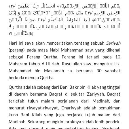
بِسۡمِ اللّٰہِ الرَّحۡمٰنِ الرَّحِیۡمِ﴿۱﴾ اَلۡحَمۡدُلِلّٰہِ رَبِّ الۡعٰلَمِیۡنَ ۙ﴿۲﴾
الرَّحۡمٰنِ الرَّحِیۡمِ ۙ﴿۳﴾ مٰلِکِ یَوۡمِ الدِّیۡنِ ؕ﴿۴﴾إِیَّاکَ نَعۡبُدُ وَ إِیَّاکَ
نَسۡتَعِیۡنُ ؕ﴿۵﴾ اِہۡدِنَا الصِّرَاطَ الۡمُسۡتَقِیۡمَ ۙ﴿۶﴾ صِرَاطَ الَّذِیۡنَ
أَنۡعَمۡتَ عَلَیۡہِمۡ ۬ۙ غَیۡرِ الۡمَغۡضُوۡبِ عَلَیۡہِمۡ وَ لَا
الضَّآلِّیۡنَ﴿۷﴾
Hari ini saya akan menceritakan tentang sebuah
Sariyah
(perang) pada masa Nabi Muhammad saw. yang dikenal
sebagai Perang Qurtha. Perang ini terjadi pada 10
Muharam tahun 6 Hijriah. Rasulullah saw. mengutus Hz.
Muhammad bin Maslamah r.a. bersama 30 sahabat
berkuda menuju Qurtha.
Qurtha adalah cabang dari Bani Bakr bin Kilab yang tinggal
di daerah bernama Baqrat di sekitar Zariyyah. Baqrat
terletak tujuh malam perjalanan dari Madinah, dan
menurut riwayat-riwayat, Dhariyyah adalah pemukiman
kuno Bani Kilab yang juga berjarak tujuh malam dari
Madinah. Sekarang mungkin jaraknya sudah lebih pendek.
Ada juga riwayat yang menyebutkan bahwa Dhariyyah