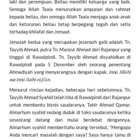
laki dan perempuan. Beliau memiliki keluarga yang baik.
Semoga Allah Taala menurunkan ampunan dan rahmat
kepada beliau, dan semoga Allah Taala menjaga anak-anak
dan keturunan beliau tetap berpegang teguh dan setia
terhadap khilafat dan Jemaat.
Jenazah kedua yang merupakan jezanazh gaib adalah Tn.
Tayyib Ahmad, putra Tn. Manzur Ahmad dari Rajanpur yang
tinggal di Rawalpindi. Tn. Tayyib Ahmad disyahidkan di
Rawalpindi pada 5 Desember oleh seorang penentang
Ahmadiyah yang menyerangnya dengan kapak.
Innā lillāhi
wa innā ilaihi rāji’ūn
.
Menurut rincian kejadian, beberapa hari sebelumnya, Tn.
Tayyib Ahmad Syahid telah tiba di Rawalpindi dari Rajanpur
untuk membantu bisnis saudaranya, Tahir Ahmad Qamar.
Almarhum syahid sedang duduk di toko saudaranya ketika
seseorang datang dan mulai berdebat dengannya.
Almarhum syahid memberitahu orang tersebut, “Mengapa
Anda mencari masalah dengan saya? Saya hanya tamu di