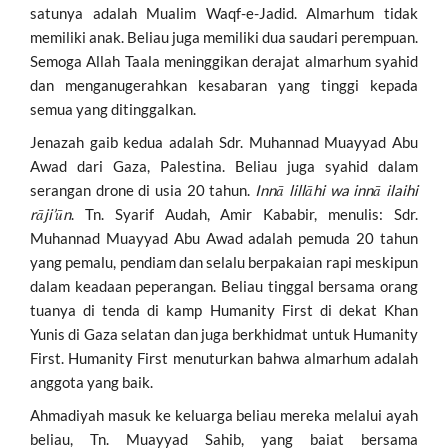
satunya adalah Mualim Waqf-e-Jadid. Almarhum tidak
memiliki anak. Beliau juga memiliki dua saudari perempuan.
Semoga Allah Taala meninggikan derajat almarhum syahid
dan menganugerahkan kesabaran yang tinggi kepada
semua yang ditinggalkan.
Jenazah gaib kedua adalah Sdr. Muhannad Muayyad Abu
Awad dari Gaza, Palestina. Beliau juga syahid dalam
serangan drone di usia 20 tahun.
Innā lillāhi wa innā ilaihi
rāji’ūn
. Tn. Syarif Audah, Amir Kababir, menulis: Sdr.
Muhannad Muayyad Abu Awad adalah pemuda 20 tahun
yang pemalu, pendiam dan selalu berpakaian rapi meskipun
dalam keadaan peperangan. Beliau tinggal bersama orang
tuanya di tenda di kamp Humanity First di dekat Khan
Yunis di Gaza selatan dan juga berkhidmat untuk Humanity
First. Humanity First menuturkan bahwa almarhum adalah
anggota yang baik.
Ahmadiyah masuk ke keluarga beliau mereka melalui ayah
beliau, Tn. Muayyad Sahib, yang baiat bersama