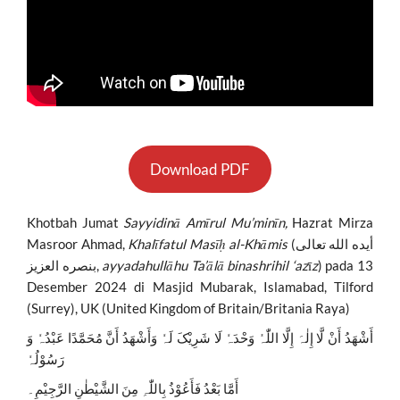
Download PDF
Khotbah Jumat
Sayyidinā Amīrul Mu’minīn,
Hazrat Mirza
Masroor Ahmad,
Khalīfatul Masīḥ al-Khāmis
(أيده الله تعالى
بنصره العزيز,
ayyadahullāhu Ta’ālā binashrihil ‘az
ī
z
) pada 13
Desember 2024 di Masjid Mubarak, Islamabad, Tilford
(Surrey), UK (United Kingdom of Britain/Britania Raya)
أَشْھَدُ أَنْ لَّا إِلٰہَ إِلَّا اللّٰہُ وَحْدَہٗ لَا شَرِيْکَ لَہٗ وَأَشْھَدُ أَنَّ مُحَمَّدًا عَبْدُہٗ وَ
رَسُوْلُہٗ
أَمَّا بَعْدُ فَأَعُوْذُ بِاللّٰہِ مِنَ الشَّيْطٰنِ الرَّجِيْمِ۔