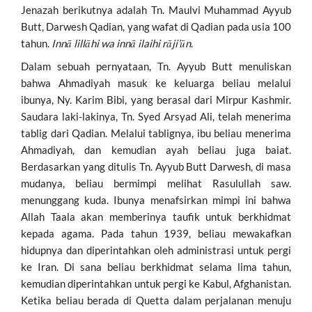
Jenazah berikutnya adalah Tn. Maulvi Muhammad Ayyub
Butt, Darwesh Qadian, yang wafat di Qadian pada usia 100
tahun.
Innā lillāhi wa innā ilaihi rāji’ūn
.
Dalam sebuah pernyataan, Tn. Ayyub Butt menuliskan
bahwa Ahmadiyah masuk ke keluarga beliau melalui
ibunya, Ny. Karim Bibi, yang berasal dari Mirpur Kashmir.
Saudara laki-lakinya, Tn. Syed Arsyad Ali, telah menerima
tablig dari Qadian. Melalui tablignya, ibu beliau menerima
Ahmadiyah, dan kemudian ayah beliau juga baiat.
Berdasarkan yang ditulis Tn. Ayyub Butt Darwesh, di masa
mudanya, beliau bermimpi melihat Rasulullah saw.
menunggang kuda. Ibunya menafsirkan mimpi ini bahwa
Allah Taala akan memberinya taufik untuk berkhidmat
kepada agama. Pada tahun 1939, beliau mewakafkan
hidupnya dan diperintahkan oleh administrasi untuk pergi
ke Iran. Di sana beliau berkhidmat selama lima tahun,
kemudian diperintahkan untuk pergi ke Kabul, Afghanistan.
Ketika beliau berada di Quetta dalam perjalanan menuju