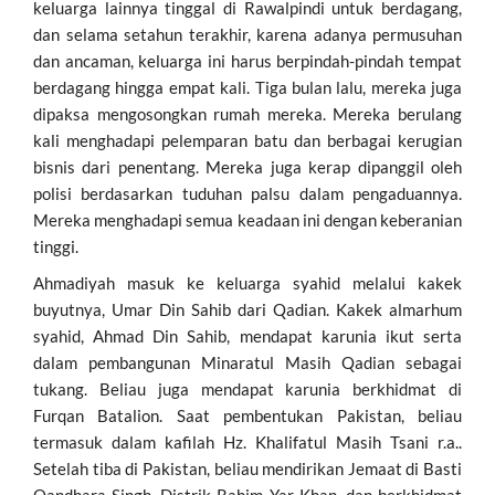
keluarga lainnya tinggal di Rawalpindi untuk berdagang,
dan selama setahun terakhir, karena adanya permusuhan
dan ancaman, keluarga ini harus berpindah-pindah tempat
berdagang hingga empat kali. Tiga bulan lalu, mereka juga
dipaksa mengosongkan rumah mereka. Mereka berulang
kali menghadapi pelemparan batu dan berbagai kerugian
bisnis dari penentang. Mereka juga kerap dipanggil oleh
polisi berdasarkan tuduhan palsu dalam pengaduannya.
Mereka menghadapi semua keadaan ini dengan keberanian
tinggi.
Ahmadiyah masuk ke keluarga syahid melalui kakek
buyutnya, Umar Din Sahib dari Qadian. Kakek almarhum
syahid, Ahmad Din Sahib, mendapat karunia ikut serta
dalam pembangunan Minaratul Masih Qadian sebagai
tukang. Beliau juga mendapat karunia berkhidmat di
Furqan Batalion. Saat pembentukan Pakistan, beliau
termasuk dalam kafilah Hz. Khalifatul Masih Tsani r.a..
Setelah tiba di Pakistan, beliau mendirikan Jemaat di Basti
Qandhara Singh, Distrik Rahim Yar Khan, dan berkhidmat