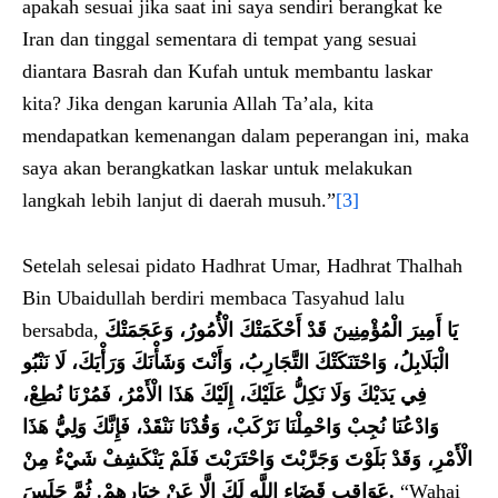
apakah sesuai jika saat ini saya sendiri berangkat ke
Iran dan tinggal sementara di tempat yang sesuai
diantara Basrah dan Kufah untuk membantu laskar
kita? Jika dengan karunia Allah Ta’ala, kita
mendapatkan kemenangan dalam peperangan ini, maka
saya akan berangkatkan laskar untuk melakukan
langkah lebih lanjut di daerah musuh.”
[3]
Setelah selesai pidato Hadhrat Umar, Hadhrat Thalhah
Bin Ubaidullah berdiri membaca Tasyahud lalu
bersabda,
يَا أَمِيرَ الْمُؤْمِنِينَ قَدْ أَحْكَمَتْكَ الْأُمُورُ، وَعَجَمَتْكَ
الْبَلَابِلُ، وَاحْتَنَكَتْكَ التَّجَارِبُ، وَأَنْتَ وَشَأْنَكَ وَرَأْيَكَ، لَا نَنْبُو
فِي يَدَيْكَ وَلَا نَكِلُّ عَلَيْكَ، إِلَيْكَ هَذَا الْأَمْرُ، فَمُرْنَا نُطِعْ،
وَادْعُنَا نُجِبْ وَاحْمِلْنَا نَرْكَبْ، وَقُدْنَا نَنْقَدْ، فَإِنَّكَ وَلِيُّ هَذَا
الْأَمْرِ، وَقَدْ بَلَوْتَ وَجَرَّبْتَ وَاحْتَرَبْتَ فَلَمْ يَنْكَشِفْ شَيْءٌ مِنْ
عَوَاقِبِ قَضَاءِ اللَّهِ لَكَ إِلَّا عَنْ خِيَارِهِمْ. ثُمَّ جَلَسَ
.
“Wahai