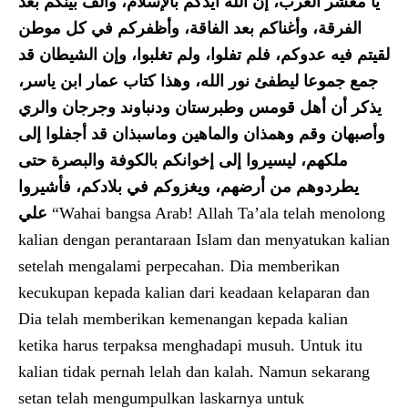
يا معشر العرب، إن الله أيدكم بالإسلام، وألف بينكم بعد
الفرقة، وأغناكم بعد الفاقة، وأظفركم في كل موطن
لقيتم فيه عدوكم، فلم تفلوا، ولم تغلبوا، وإن الشيطان قد
جمع جموعا ليطفئ نور الله، وهذا كتاب عمار ابن ياسر،
يذكر أن أهل قومس وطبرستان ودنباوند وجرجان والري
وأصبهان وقم وهمذان والماهين وماسبذان قد أجفلوا إلى
ملكهم، ليسيروا إلى إخوانكم بالكوفة والبصرة حتى
يطردوهم من أرضهم، ويغزوكم في بلادكم، فأشيروا
علي
“Wahai bangsa Arab! Allah Ta’ala telah menolong
kalian dengan perantaraan Islam dan menyatukan kalian
setelah mengalami perpecahan. Dia memberikan
kecukupan kepada kalian dari keadaan kelaparan dan
Dia telah memberikan kemenangan kepada kalian
ketika harus terpaksa menghadapi musuh. Untuk itu
kalian tidak pernah lelah dan kalah. Namun sekarang
setan telah mengumpulkan laskarnya untuk