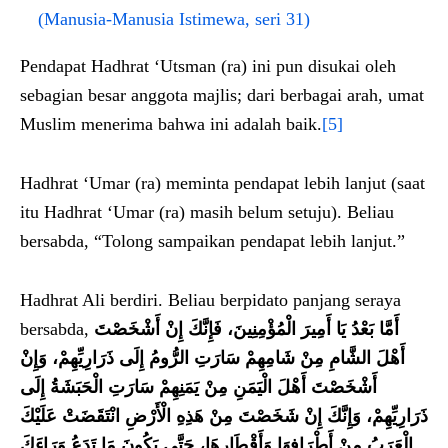
(Manusia-Manusia Istimewa, seri 31)
Pendapat Hadhrat ‘Utsman (ra) ini pun disukai oleh
sebagian besar anggota majlis; dari berbagai arah, umat
Muslim menerima bahwa ini adalah baik.
[5]
Hadhrat ‘Umar (ra) meminta pendapat lebih lanjut (saat
itu Hadhrat ‘Umar (ra) masih belum setuju). Beliau
bersabda, “Tolong sampaikan pendapat lebih lanjut.”
Hadhrat Ali berdiri. Beliau berpidato panjang seraya
bersabda,
أَمَّا بَعْدُ يَا أَمِيرَ الْمُؤْمِنِينَ، فَإِنَّكَ إِنْ أَشْخَصْتَ
أَهْلَ الشَّامِ مِنْ شَامِهِمْ سَارَتِ الرُّومُ إِلَى ذَرَارِيِّهِمْ، وَإِنْ
أَشْخَصْتَ أَهْلَ الْيَمَنِ مِنْ يَمَنِهِمْ سَارَتِ الْحَبَشَةُ إِلَى
ذَرَارِيِّهِمْ، وَإِنَّكَ إِنْ شَخَصْتَ مِنْ هَذِهِ الْأَرْضِ انْتَقَضَتْ عَلَيْكَ
الْعَرَبُ مِنْ أَطْرَافِهَا وَأَقْطَارِهَا، حَتَّى يَكُونَ مَا تَدَعُ وَرَاءَكَ