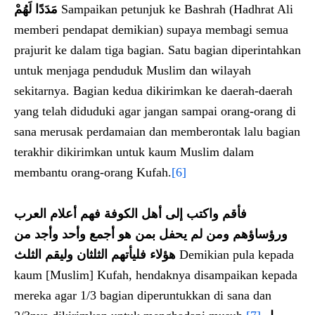
مَدَدًا لَهُمْ
Sampaikan petunjuk ke Bashrah (Hadhrat Ali
memberi pendapat demikian) supaya membagi semua
prajurit ke dalam tiga bagian. Satu bagian diperintahkan
untuk menjaga penduduk Muslim dan wilayah
sekitarnya. Bagian kedua dikirimkan ke daerah-daerah
yang telah diduduki agar jangan sampai orang-orang di
sana merusak perdamaian dan memberontak lalu bagian
terakhir dikirimkan untuk kaum Muslim dalam
membantu orang-orang Kufah.
[6]
فأقم واكتب إلى أهل الكوفة فهم أعلام العرب
ورؤساؤهم ومن لم يحفل بمن هو أجمع وأحد وأجد من
هؤلاء فليأتهم الثلثان وليقم الثلث
Demikian pula kepada
kaum [Muslim] Kufah, hendaknya disampaikan kepada
mereka agar 1/3 bagian diperuntukkan di sana dan