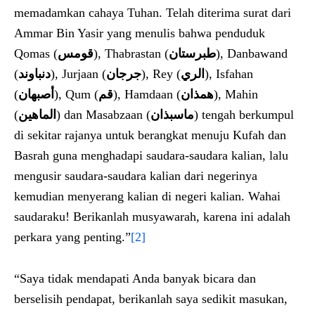
memadamkan cahaya Tuhan. Telah diterima surat dari
Ammar Bin Yasir yang menulis bahwa penduduk
Qomas (
قومس
), Thabrastan (
طبرستان
), Danbawand
(
دنباوند
), Jurjaan (
جرجان
), Rey (
الري
), Isfahan
(
أصبهان
), Qum (
قم
), Hamdaan (
همذان
), Mahin
(
الماهين
) dan Masabzaan (
ماسبذان
) tengah berkumpul
di sekitar rajanya untuk berangkat menuju Kufah dan
Basrah guna menghadapi saudara-saudara kalian, lalu
mengusir saudara-saudara kalian dari negerinya
kemudian menyerang kalian di negeri kalian. Wahai
saudaraku! Berikanlah musyawarah, karena ini adalah
perkara yang penting.”
[2]
“Saya tidak mendapati Anda banyak bicara dan
berselisih pendapat, berikanlah saya sedikit masukan,