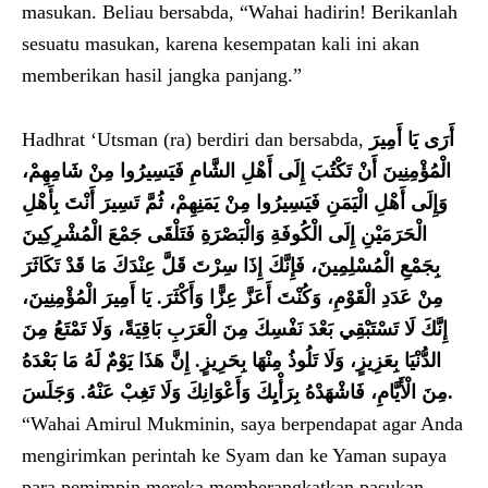
masukan. Beliau bersabda, “Wahai hadirin! Berikanlah
sesuatu masukan, karena kesempatan kali ini akan
memberikan hasil jangka panjang.”
Hadhrat ‘Utsman (ra) berdiri dan bersabda,
أَرَى يَا أَمِيرَ
الْمُؤْمِنِينَ أَنْ تَكْتُبَ إِلَى أَهْلِ الشَّامِ فَيَسِيرُوا مِنْ شَامِهِمْ،
وَإِلَى أَهْلِ الْيَمَنِ فَيَسِيرُوا مِنْ يَمَنِهِمْ، ثُمَّ تَسِيرَ أَنْتَ بِأَهْلِ
الْحَرَمَيْنِ إِلَى الْكُوفَةِ وَالْبَصْرَةِ فَتَلْقَى جَمْعَ الْمُشْرِكِينَ
بِجَمْعِ الْمُسْلِمِينَ، فَإِنَّكَ إِذَا سِرْتَ قَلَّ عِنْدَكَ مَا قَدْ تَكَاثَرَ
مِنْ عَدَدِ الْقَوْمِ، وَكُنْتَ أَعَزَّ عِزًّا وَأَكْثَرَ. يَا أَمِيرَ الْمُؤْمِنِينَ،
إِنَّكَ لَا تَسْتَبْقِي بَعْدَ نَفْسِكَ مِنَ الْعَرَبِ بَاقِيَةً، وَلَا تَمْتَعُ مِنَ
الدُّنْيَا بِعَزِيزٍ، وَلَا تَلُوذُ مِنْهَا بِحَرِيزٍ. إِنَّ هَذَا يَوْمٌ لَهُ مَا بَعْدَهُ
مِنَ الْأَيَّامِ، فَاشْهَدْهُ بِرَأْيِكَ وَأَعْوَانِكَ وَلَا تَغِبْ عَنْهُ. وَجَلَسَ
.
“Wahai Amirul Mukminin, saya berpendapat agar Anda
mengirimkan perintah ke Syam dan ke Yaman supaya
para pemimpin mereka memberangkatkan pasukan