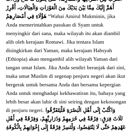
أَهَمَّ إِلَيْكَ مِمَّا بَيْنَ يَدَيْكَ مِنَ الْعَوْرَاتِ وَالْعِيَالَاتِ، أَقْرِرْ
هَؤُلَاءِ فِي أَمْصَارِهِمْ
“Wahai Amirul Mukminin, jika
Anda memerintahkan pasukan di Syam untuk
menyingkir dari sana, maka wilayah itu akan diambil
alih oleh kerajaan Romawi. Jika tentara Islam
disingkirkan dari Yaman, maka kerajaan Habsyah
(Ethiopia) akan mengambil alih wilayah Yaman dari
tangan umat Islam. Jika Anda sendiri beranjak dari sini,
maka umat Muslim di segenap penjuru negeri akan ikut
bergerak untuk bersama Anda dan bersama kepergian
Anda untuk menghadapi kekhawatiran itu, bahaya yang
lebih besar akan lahir di sini seiring dengan kekosongan
di penjuru negeri.
وَاكْتُبْ إِلَى أَهْلِ الْبَصْرَةِ فَلْيَتَفَرَّقُوا
ثَلَاثَ فِرَقٍ: فِرْقَةٌ فِي حُرَمِهِمْ وَذَرَارِيِّهِمْ، وَفِرْقَةٌ فِي أَهْلِ
عَهْدِهِمْ حَتَّى لَا يَنْتَقِضُوا، وَلْتَسِرْ فِرْقَةٌ إِلَى إِخْوَانِهِمْ بِالْكُوفَةِ