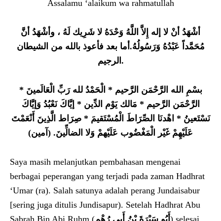
Assalamu ‘alaikum wa rahmatullah
أشْهَدُ أنْ لا إله إِلاَّ اللَّهُ وَحْدَهُ لا شَرِيك لَهُ ، وأشْهَدُ أنَّ
مُحَمَّداً عَبْدُهُ وَرَسُولُهُ.أما بعد فأعوذ بالله من الشيطان
الرجيم.
بسْمِ الله الرَّحْمَن الرَّحيم * الْحَمْدُ لله رَبِّ الْعَالَمينَ *
الرَّحْمَن الرَّحيم * مَالك يَوْم الدِّين * إيَّاكَ نَعْبُدُ وَإيَّاكَ
نَسْتَعينُ * اهْدنَا الصِّرَاطَ الْمُسْتَقيمَ * صِرَاط الَّذِينَ أَنْعَمْتَ
عَلَيْهِمْ غَيْر الْمَغْضُوب عَلَيْهمْ وَلا الضالِّينَ. (آمين)
Saya masih melanjutkan pembahasan mengenai
berbagai peperangan yang terjadi pada zaman Hadhrat
‘Umar (ra). Salah satunya adalah perang Jundaisabur
[sering juga ditulis Jundisapur). Setelah Hadhrat Abu
Sabrah Bin Abi Ruhm (
أَبُو سَبْرَةَ بْنُ أَبِي رُهْمٍ
) selesai