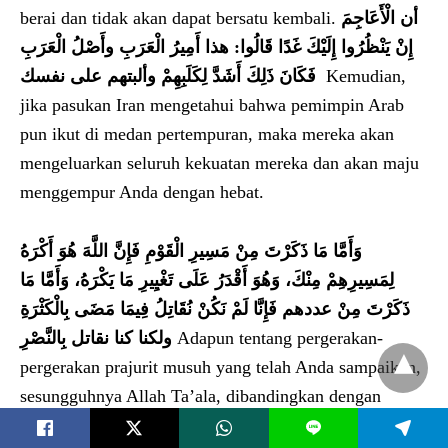
berai dan tidak akan dapat bersatu kembali.
أن الْأَعَاجِمَ
إِنْ يَنْظُرُوا إِلَيْكَ غَدًا قَالُوا: هذا أَمِيرُ الْعَرَبِ وأَصْلُ الْعَرَبِ
فَكَانَ ذَلِكَ أَشَدَّ لِكَلَبِهِمْ وألبتهم على نفسك
Kemudian,
jika pasukan Iran mengetahui bahwa pemimpin Arab
pun ikut di medan pertempuran, maka mereka akan
mengeluarkan seluruh kekuatan mereka dan akan maju
menggempur Anda dengan hebat.
وَأَمَّا مَا ذَكَرْتَ مِنْ مَسِيرِ الْقَوْمِ فَإِنَّ اللَّهَ هُوَ أَكْرَهُ
لِمَسِيرِهِمْ مِنْكَ، وَهُوَ أَقْدَرُ عَلَى تَغْيِيرِ مَا يَكْرَهُ، وَأَمَّا مَا
ذَكَرْتَ مِنْ عددهم فَإِنَّا لَمْ نَكُنْ نُقَاتِلُ فِيمَا مَضَى بِالْكَثْرَةِ
ولكنا كنا نقاتل بِالنَّصْرِ
Adapun tentang pergerakan-
pergerakan prajurit musuh yang telah Anda sampaikan,
sesungguhnya Allah Ta’ala, dibandingkan dengan
pergerakan Anda, memandang pergerakan musuh
L