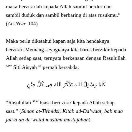
maka berzikirlah kepada Allah sambil berdiri dan
sambil duduk dan sambil berbaring di atas rusukmu.”
(
An-Nisa
: 104)
Maka perlu diketahui kapan saja kita hendaknya
berzikir. Memang seyogianya kita harus berzikir kepada
Allah setiap saat, ternyata berkenaan dengan Rasulullah
saw
ra
Siti Aisyah
pernah bersabda:
كَانَا رَسُوْلُ اللهِ يَذْكُرُ اللهَ فِى كُلِّ حِيْنٍ
saw
“Rasulullah
biasa berdzikir kepada Allah setiap
saat.” (
Sunan at-Tirmidzi, Kitab ad-Da’waat, bab maa
jaa-a an da’watul muslimi mustajabah
)