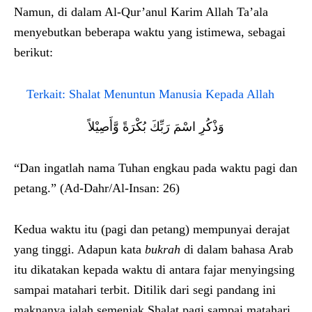
Namun, di dalam Al-Qur’anul Karim Allah Ta’ala
menyebutkan beberapa waktu yang istimewa, sebagai
berikut:
Terkait:
Shalat Menuntun Manusia Kepada Allah
وَذْكُرِ اسْمَ رَبِّكَ بُكْرَةً وَّأَصِيْلاً
“Dan ingatlah nama Tuhan engkau pada waktu pagi dan
petang.” (Ad-Dahr/Al-Insan: 26)
Kedua waktu itu (pagi dan petang) mempunyai derajat
yang tinggi. Adapun kata
bukrah
di dalam bahasa Arab
itu dikatakan kepada waktu di antara fajar menyingsing
sampai matahari terbit. Ditilik dari segi pandang ini
maknanya ialah semenjak Shalat pagi sampai matahari