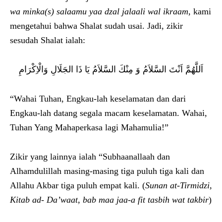
wa minka(s) salaamu yaa dzal jalaali wal ikraam
, kami
mengetahui bahwa Shalat sudah usai. Jadi, zikir
sesudah Shalat ialah:
اَللَّهُمَّ اَنْتَ السَّلاَمُ وَ مِنْكَ السَّلاَمُ يَا ذَا الجَلَالِ وَالْاِكْرَامِ
“Wahai Tuhan, Engkau-lah keselamatan dan dari
Engkau-lah datang segala macam keselamatan. Wahai,
Tuhan Yang Mahaperkasa lagi Mahamulia!”
Zikir yang lainnya ialah “Subhaanallaah dan
Alhamdulillah masing-masing tiga puluh tiga kali dan
Allahu Akbar tiga puluh empat kali. (
Sunan at-Tirmidzi,
Kitab ad- Da’waat, bab maa jaa-a fit tasbih wat takbir
)